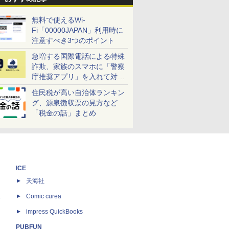
無料で使えるWi-
Fi「00000JAPAN」利用時に
注意すべき3つのポイント
急増する国際電話による特殊
詐欺、家族のスマホに「警察
庁推奨アプリ」を入れて対策
しよう！
住民税が高い自治体ランキン
グ、源泉徴収票の見方など
「税金の話」まとめ
ICE
天海社
ス
Comic curea
impress QuickBooks
PUBFUN