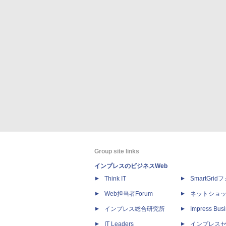
Group site links
インプレスのビジネスWeb
Think IT
SmartGri
Web担当者Forum
ネットショ
インプレス総合研究所
Impress Busi
IT Leaders
インプレス