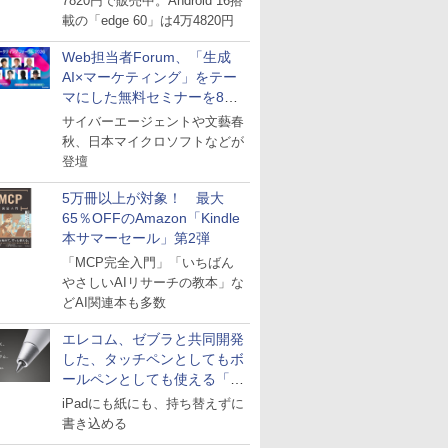
7820円で販売中。Android 16搭
載の「edge 60」は4万4820円
Web担当者Forum、「生成
AI×マーケティング」をテー
マにした無料セミナーを8月
27日にオンライン開催
サイバーエージェントや文藝春
秋、日本マイクロソフトなどが
登壇
5万冊以上が対象！ 最大
65％OFFのAmazon「Kindle
本サマーセール」第2弾
「MCP完全入門」「いちばん
やさしいAIリサーチの教本」な
どAI関連本も多数
エレコム、ゼブラと共同開発
した、タッチペンとしてもボ
ールペンとしても使える「ス
タイラスツーウェイ」発売
iPadにも紙にも、持ち替えずに
書き込める