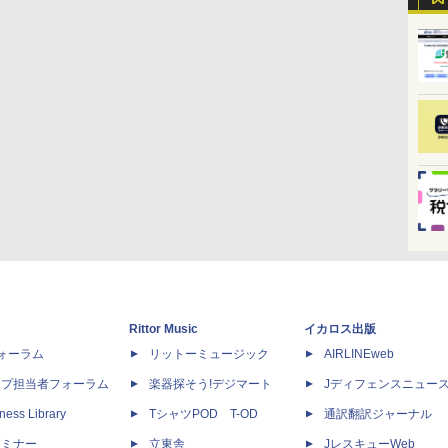
Rittor Music
イカロス出版
dフォーラム
リットーミュージック
AIRLINEweb
ップ担当者フォーラム
楽器探そう!デジマート
Jディフェンスニュー
ness Library
TシャツPOD T-OD
通訳翻訳ジャーナル
セミナー
立東舎
JレスキューWeb