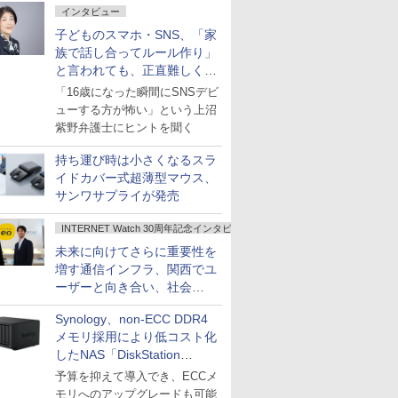
インタビュー
子どものスマホ・SNS、「家
族で話し合ってルール作り」
と言われても、正直難しくな
いですか？
「16歳になった瞬間にSNSデビ
ューする方が怖い」という上沼
紫野弁護士にヒントを聞く
持ち運び時は小さくなるスラ
イドカバー式超薄型マウス、
サンワサプライが発売
INTERNET Watch 30周年記念インタビュー
未来に向けてさらに重要性を
増す通信インフラ、関西でユ
ーザーと向き合い、社会
の“あたらしい”を起動し続け
Synology、non-ECC DDR4
る～オプテージ
メモリ採用により低コスト化
したNAS「DiskStation
neo+」シリーズ
予算を抑えて導入でき、ECCメ
モリへのアップグレードも可能