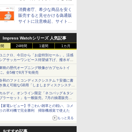
消費者庁、希少な商品を安く
販売すると見せかける偽通販
サイトに注意喚起、サイト名
とドメイン名を公表
Impress Watchシリーズ 人気記事
時間
24時間
1週間
1カ月
ユニクロ、今日から「お盆特別セール」。涼感
シアサッカーワンピース待望値下げ、撥水ギア
ショーツは1990円に
東映の歴代オープニング映像がカプセルトイ
に。全5種で8月下旬発売
令和のファミコンディスクシステム？安価に書
き換え可能なGB用「しましまディスクシステ
ム」
カルディ、オンライン限定「ネコバッグ＆タン
ブラーセット」を一般販売。7月の抽選販売の
当選無効分
【家電レビュー】手ごわい雑草との戦い、コメ
リの草刈機で完全勝利 掃除機感覚で使えた
もっと見る
おすすめ記事