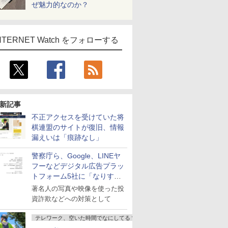
ぜ魅力的なのか？
NTERNET Watch をフォローする
新記事
不正アクセスを受けていた将
棋連盟のサイトが復旧、情報
漏えいは「痕跡なし」
警察庁ら、Google、LINEヤ
フーなどデジタル広告プラッ
トフォーム5社に「なりすま
し詐欺広告」対策強化を要請
著名人の写真や映像を使った投
資詐欺などへの対策として
テレワーク、空いた時間でなにしてる？