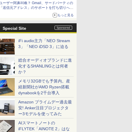
ユーザー阿鼻叫喚？ Gmail、サードパーティの
アップグレードも可能
「送信元アドレス」のサポートを打ち切りへ
【やじうまWatch】
もっと見る
Special Site
iFi audio主力「NEO Stream
3」「NEO iDSD 3」に迫る
総合オーディオブランドに進
化するSHANLINGとは何者
か？
メモリ32GBでも予算内。産
経新聞社がAMD Ryzen搭載
dynabookを2千台導入
Amazon プライムデー過去最
安! Anker注目プロジェクタ
ー3モデルを使ってみた
AIスマートノートの
iFLYTEK「AINOTE 2」はな