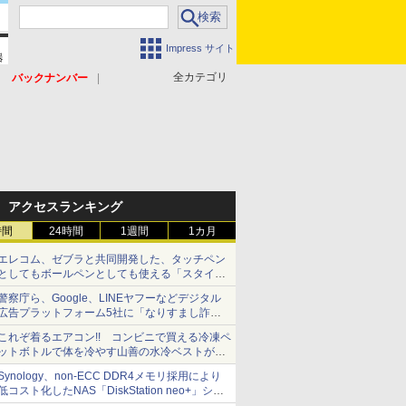
Impress サイト
全カテゴリ
バックナンバー
アクセスランキング
時間
24時間
1週間
1カ月
エレコム、ゼブラと共同開発した、タッチペン
としてもボールペンとしても使える「スタイラ
スツーウェイ」発売 iPadにも紙にも、持ち替
警察庁ら、Google、LINEヤフーなどデジタル
えずに書き込める
広告プラットフォーム5社に「なりすまし詐欺
広告」対策強化を要請 著名人の写真や映像を
これぞ着るエアコン!! コンビニで買える冷凍ペ
使った投資詐欺などへの対策として
ットボトルで体を冷やす山善の水冷ベストがロ
ードバイクにちょうどいい【ぼっち・ざ・ろー
Synology、non-ECC DDR4メモリ採用により
ど！その14】【空いた時間でなにしてる？】
低コスト化したNAS「DiskStation neo+」シリ
ーズ 予算を抑えて導入でき、ECCメモリへの