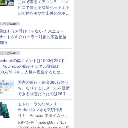
これぞ着るエアコン!! コン
ビニで買える冷凍ペットボト
ルで体を冷やす山善の水冷ベ
ストがロードバイクにちょう
じうまWatch
どいい【ぼっち・ざ・ろー
ど！その14】
類はもうお呼びじゃない？ 米ニュー
サイトがAIクローラー対象の広告配信
開始
じうまWatch
acebookの偽コメントは1000件287ド
、YouTubeの偽チャンネル登録は
000人78ドル…人気を捏造するための
格リストが公開中
国内の銀行・信金386行のう
ち、なりすましメールを遮断
できる状態だったのは26.7％
にとどまる～GMOブランド
モトローラのSIMフリー
セキュリティ調査
Androidスマホが2万円切
り！ Amazonでタイムセー
ル
6.9インチ「moto g06」が1万