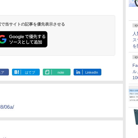
 検索で当サイトの記事を優先表示させる
や
人
ス
を
や
F
ル
ェア
はてブ
note
LinkedIn
1
価
08/06a/