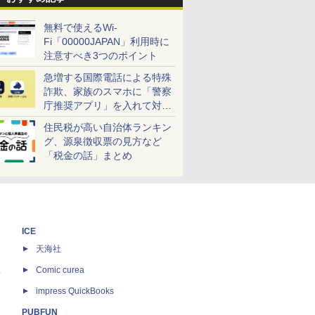
無料で使えるWi-
Fi「00000JAPAN」利用時に
注意すべき3つのポイント
急増する国際電話による特殊
詐欺、家族のスマホに「警察
庁推奨アプリ」を入れて対策
しよう！
住民税が高い自治体ランキン
グ、源泉徴収票の見方など
「税金の話」まとめ
ICE
天海社
ス
Comic curea
impress QuickBooks
PUBFUN