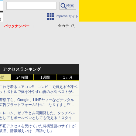
Impress サイト
全カテゴリ
バックナンバー
アクセスランキング
時間
24時間
1週間
1カ月
これぞ着るエアコン!! コンビニで買える冷凍ペ
ットボトルで体を冷やす山善の水冷ベストがロ
ードバイクにちょうどいい【ぼっち・ざ・ろー
警察庁ら、Google、LINEヤフーなどデジタル
ど！その14】【空いた時間でなにしてる？】
広告プラットフォーム5社に「なりすまし詐欺
広告」対策強化を要請 著名人の写真や映像を
エレコム、ゼブラと共同開発した、タッチペン
使った投資詐欺などへの対策として
としてもボールペンとしても使える「スタイラ
スツーウェイ」発売 iPadにも紙にも、持ち替
不正アクセスを受けていた将棋連盟のサイトが
えずに書き込める
復旧、情報漏えいは「痕跡なし」