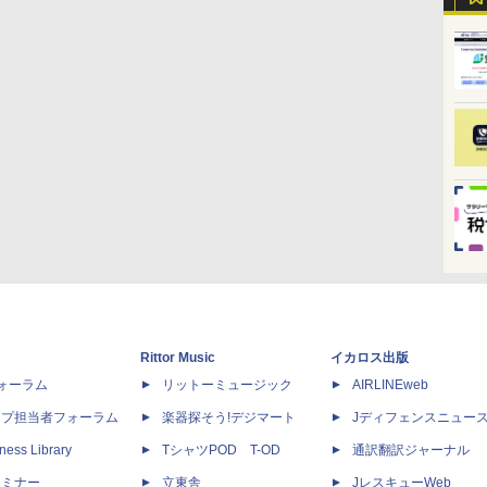
Rittor Music
イカロス出版
dフォーラム
リットーミュージック
AIRLINEweb
ップ担当者フォーラム
楽器探そう!デジマート
Jディフェンスニュー
ness Library
TシャツPOD T-OD
通訳翻訳ジャーナル
セミナー
立東舎
JレスキューWeb