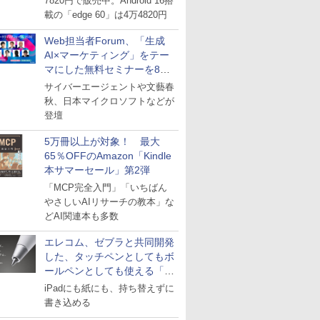
7820円で販売中。Android 16搭
載の「edge 60」は4万4820円
Web担当者Forum、「生成
AI×マーケティング」をテー
マにした無料セミナーを8月
27日にオンライン開催
サイバーエージェントや文藝春
秋、日本マイクロソフトなどが
登壇
5万冊以上が対象！ 最大
65％OFFのAmazon「Kindle
本サマーセール」第2弾
「MCP完全入門」「いちばん
やさしいAIリサーチの教本」な
どAI関連本も多数
エレコム、ゼブラと共同開発
した、タッチペンとしてもボ
ールペンとしても使える「ス
タイラスツーウェイ」発売
iPadにも紙にも、持ち替えずに
書き込める