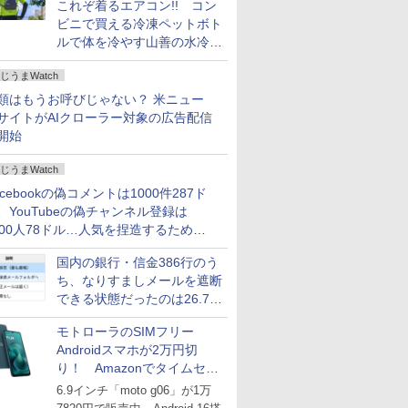
これぞ着るエアコン!! コン
ビニで買える冷凍ペットボト
ルで体を冷やす山善の水冷ベ
ストがロードバイクにちょう
じうまWatch
どいい【ぼっち・ざ・ろー
ど！その14】
類はもうお呼びじゃない？ 米ニュー
サイトがAIクローラー対象の広告配信
開始
じうまWatch
acebookの偽コメントは1000件287ド
、YouTubeの偽チャンネル登録は
000人78ドル…人気を捏造するための
格リストが公開中
国内の銀行・信金386行のう
ち、なりすましメールを遮断
できる状態だったのは26.7％
にとどまる～GMOブランド
モトローラのSIMフリー
セキュリティ調査
Androidスマホが2万円切
り！ Amazonでタイムセー
ル
6.9インチ「moto g06」が1万