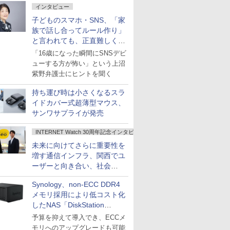
インタビュー
子どものスマホ・SNS、「家
族で話し合ってルール作り」
と言われても、正直難しくな
いですか？
「16歳になった瞬間にSNSデビ
ューする方が怖い」という上沼
紫野弁護士にヒントを聞く
持ち運び時は小さくなるスラ
イドカバー式超薄型マウス、
サンワサプライが発売
INTERNET Watch 30周年記念インタビュー
未来に向けてさらに重要性を
増す通信インフラ、関西でユ
ーザーと向き合い、社会
の“あたらしい”を起動し続け
Synology、non-ECC DDR4
る～オプテージ
メモリ採用により低コスト化
したNAS「DiskStation
neo+」シリーズ
予算を抑えて導入でき、ECCメ
モリへのアップグレードも可能