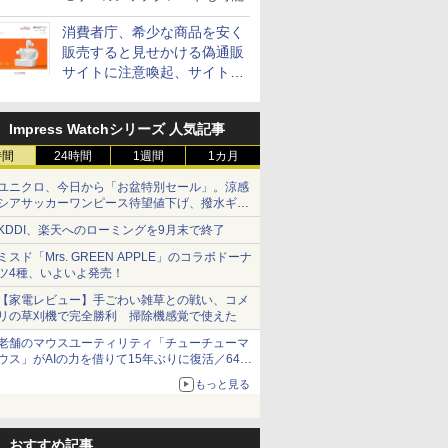
消費者庁、希少な商品を安く
販売すると見せかける偽通販
サイトに注意喚起、サイト名
とドメイン名を公表
Impress Watchシリーズ 人気記事
時間
24時間
1週間
1カ月
ユニクロ、今日から「お盆特別セール」。涼感
シアサッカーワンピース待望値下げ、撥水ギア
ショーツは1990円に
KDDI、楽天へのローミングを9月末で終了
ミスド「Mrs. GREEN APPLE」のコラボドーナ
ツ4種、いよいよ発売！
【家電レビュー】手ごわい雑草との戦い、コメ
リの草刈機で完全勝利 掃除機感覚で使えた
老舗のマウスユーティリティ「チューチューマ
ウス」がAIの力を借りて15年ぶりに復活／64bit
化、Windows 10/11、「Chrome」も走り回
もっと見る
る。復活記念で2026年末まで500円
おすすめ記事