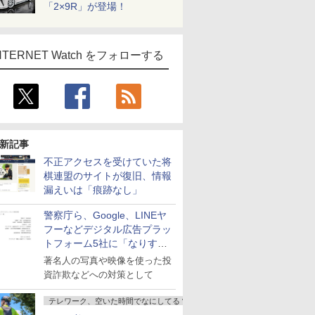
「2×9R」が登場！
NTERNET Watch をフォローする
新記事
不正アクセスを受けていた将
棋連盟のサイトが復旧、情報
漏えいは「痕跡なし」
警察庁ら、Google、LINEヤ
フーなどデジタル広告プラッ
トフォーム5社に「なりすま
し詐欺広告」対策強化を要請
著名人の写真や映像を使った投
資詐欺などへの対策として
テレワーク、空いた時間でなにしてる？