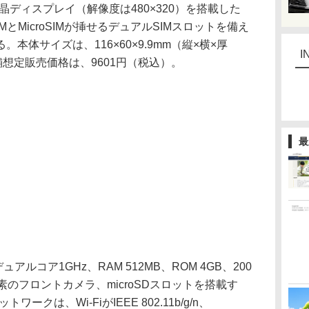
インチ液晶ディスプレイ（解像度は480×320）を搭載した
とMicroSIMが挿せるデュアルSIMスロットを備え
本体サイズは、116×60×9.9mm（縦×横×厚
I
舗想定販売価格は、9601円（税込）。
最
デュアルコア1GHz、RAM 512MB、ROM 4GB、200
のフロントカメラ、microSDスロットを搭載す
ークは、Wi-FiがIEEE 802.11b/g/n、