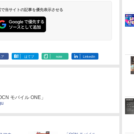
 検索で当サイトの記事を優先表示させる
ェア
はてブ
note
LinkedIn
+ OCN モバイル ONE」
gu