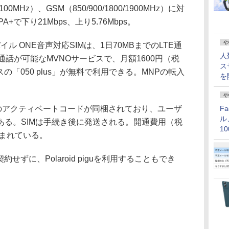
/2100MHz）、GSM（850/900/1800/1900MHz）に対
で下り21Mbps、上り5.76Mbps。
や
ル ONE音声対応SIMは、1日70MBまでのLTE通
人
声通話が可能なMVNOサービスで、月額1600円（税
ス
の「050 plus」が無料で利用できる。MNPの転入
を
や
、SIMのアクティベートコードが同梱されており、ユーザ
F
ル
ある。SIMは手続き後に発送される。開通費用（税
1
含まれている。
価
せずに、Polaroid piguを利用することもでき