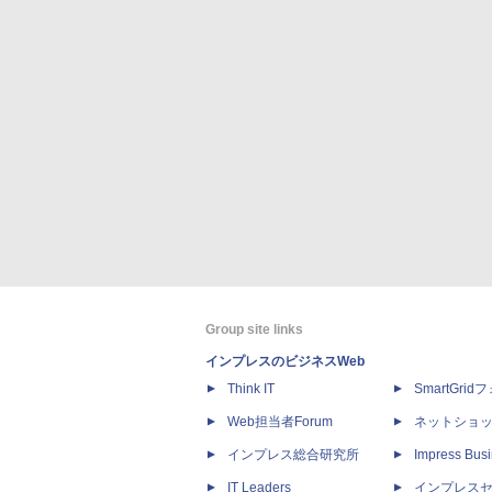
Group site links
インプレスのビジネスWeb
Think IT
SmartGri
Web担当者Forum
ネットショ
インプレス総合研究所
Impress Busi
IT Leaders
インプレス