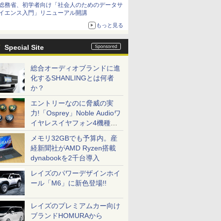
総務省、初学者向け「社会人のためのデータサ
イエンス入門」リニューアル開講
もっと見る
Special Site
総合オーディオブランドに進
化するSHANLINGとは何者
か？
エントリーなのに脅威の実
力!「Osprey」Noble Audioワ
イヤレスイヤフォン4機種を
一気に聴く
メモリ32GBでも予算内。産
経新聞社がAMD Ryzen搭載
dynabookを2千台導入
レイズのパワーデザインホイ
ール「M6」に新色登場!!
レイズのプレミアムカー向け
ブランドHOMURAから