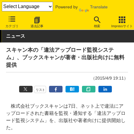
Powered by
Translate
INTERNET Watch
トピック
業界動向
著作権
カテゴリ
過去記事
検索
Impressサイト
ニュース
スキャン本の「違法アップロード監視システ
ム」、ブックスキャンが著者・出版社向けに無料
提供
（2015/4/9 19:11）
リスト
株式会社ブックスキャンは7日、ネット上で違法にア
ップロードされた書籍を監視・通知する「違法アップロ
ード監視システム」を、出版社や著者向けに提供開始し
た。