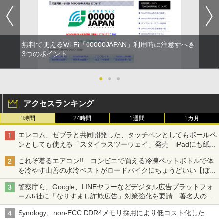
無料で使えるWi-Fi「00000JAPAN」利用時に注意すべき
3つのポイント
●
●
●
アクセスランキング
1時間
24時間
1週間
1カ月
エレコム、ゼブラと共同開発した、タッチペンとしてもボールペ
ンとしても使える「スタイラスツーウェイ」発売 iPadにも紙に
も、持ち替えずに書き込める
これぞ着るエアコン!! コンビニで買える冷凍ペットボトルで体
を冷やす山善の水冷ベストがロードバイクにちょうどいい【ぼっ
ち・ざ・ろーど！その14】【空いた時間でなにしてる？】
警察庁ら、Google、LINEヤフーなどデジタル広告プラットフォ
ーム5社に「なりすまし詐欺広告」対策強化を要請 著名人の写
真や映像を使った投資詐欺などへの対策として
Synology、non-ECC DDR4メモリ採用により低コスト化した