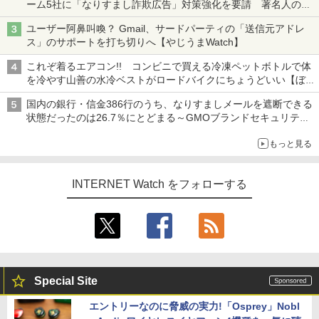
ーム5社に「なりすまし詐欺広告」対策強化を要請 著名人の写
真や映像を使った投資詐欺などへの対策として
ユーザー阿鼻叫喚？ Gmail、サードパーティの「送信元アドレ
ス」のサポートを打ち切りへ【やじうまWatch】
これぞ着るエアコン!! コンビニで買える冷凍ペットボトルで体
を冷やす山善の水冷ベストがロードバイクにちょうどいい【ぼっ
ち・ざ・ろーど！その14】【空いた時間でなにしてる？】
国内の銀行・信金386行のうち、なりすましメールを遮断できる
状態だったのは26.7％にとどまる～GMOブランドセキュリティ
調査
もっと見る
INTERNET Watch をフォローする
Special Site
エントリーなのに脅威の実力!「Osprey」Nobl