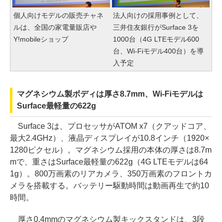
個人向けモデルの販売チャネ
法人向けの採用事例として、
ルは、全国の家電量販店や
三井住友銀行がSurface 3を
Y!mobileショップ
1000台（4G LTEモデル600
台、Wi-Fiモデル400台）を導
入予定
マグネシウム製ボディは厚さ8.7mm、Wi-Fiモデルは
Surface最軽量の622g
Surface 3は、プロセッサがATOM x7（クアッドコア、
最大2.4GHz）、液晶ディスプレイが10.8インチ（1920×
1280ピクセル）。マグネシウム採用の本体の厚さは8.7m
mで、重さはSurface最軽量の622g（4G LTEモデルは64
1g）。800万画素のリアカメラ、350万画素のフロントカ
メラを搭載する。バッテリー駆動時間は動画再生で約10
時間。
厚さ0.4mmのマグネシウム製キックスタンドは、3段