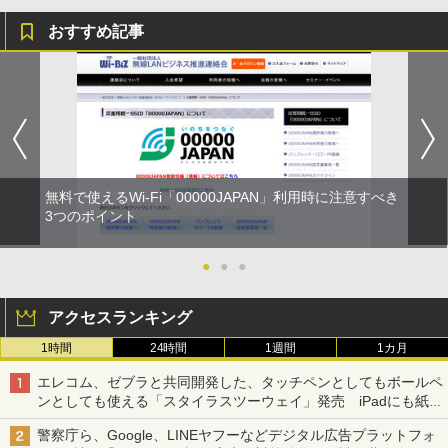
おすすめ記事
無料で使えるWi-Fi「00000JAPAN」利用時に注意すべき
3つのポイント
●
●
●
アクセスランキング
1時間
24時間
1週間
1カ月
エレコム、ゼブラと共同開発した、タッチペンとしてもボールペ
ンとしても使える「スタイラスツーウェイ」発売 iPadにも紙に
も、持ち替えずに書き込める
警察庁ら、Google、LINEヤフーなどデジタル広告プラットフォ