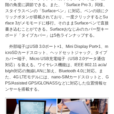
階の角度に調節できる。また、「Surface Pro 3」同様、
スタイラスペンの「Surfaceペン」に対応。ペンの頭にク
リックボタンが搭載されており、一度クリックするとSu
rface 3がメモモードに移行。そのままSurfaceペンで直接
書き込むことができる。Surfaceおなじみのカバー型キー
ボード「タイプカバー」は5色ラインナップする。
外部端子はUSB 3.0ポート×1、Mini Display Port×1、m
icroSDカードスロット、ヘッドセットジャック、タイプ
カバー端子、Micro USB充電端子（USB 2.0データ通信
対応）を装える。ワイヤレス機能は、IEEE 802.11 ac/a/
b/g/n対応の無線LANに加え、Bluetooth 4.0に対応。ま
た、4G LTEモデルには、nano-SIMカードスロットと、G
PS/Assisted GPS/GLONASSなどに対応した位置情報セ
ンサーを搭載する。