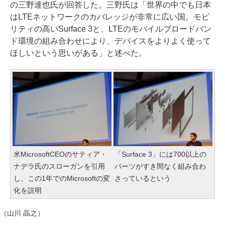
の三野達也氏が回答した。三野氏は「世界の中でも日本
はLTEネットワークのカバレッジが非常に広い国。モビ
リティの高いSurface 3と、LTEのモバイルブロードバン
ド環境の組み合わせにより、デバイスをよりよく使って
ほしいという思いがある」と述べた。
米MicrosoftCEOのサティア・
「Surface 3」には700以上の
ナデラ氏のスローガンを引用
パーツがすき間なく組み合わ
し、この1年でのMicrosoftの変
さっているという
化を説明
（山川 晶之）