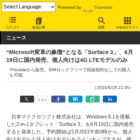
Powered by
Translate
INTERNET Watch
ハードウェア
デバイス
タブレット
カテゴリ
過去記事
検索
Impressサイト
ニュース
“Microsoft変革の象徴”となる「Surface 3」、6月
19日に国内発売、個人向けは4G LTEモデルのみ
Y!mobileから販売、SIMロックフリーで回線契約なしでの購入
も可能
（2015/5/19 21:05）
リスト
日本マイクロソフト株式会社は、Windows 8.1を搭載
した2-in-1タブレット「Surface 3」を6月19日に国内発売
すると発表した。予約開始は5月20日午前0時から。個人
向けモデルと法人向けモデルをラインナップするが、個