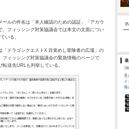
ールの件名は「本人確認のための認証」「アカウ
I
で、フィッシング対策協議会では本文の文面につい
げている。
「ドラゴンクエストX 目覚めし冒険者の広場」の
、フィッシング対策協議会の緊急情報のページで
最
び転送先URLも列挙している。
や
見
イ
発