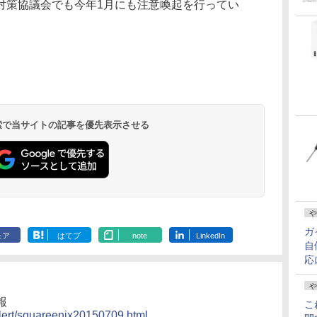
対策協議会でも今年1月にも注意喚起を行ってい
 検索で当サイトの記事を優先表示させる
や
ガ
ェア
はてブ
note
LinkedIn
自
応
や
報
こ
alert/squareenix20150709.html