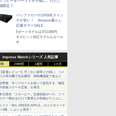
でコピー＆ペーストが可能に。ただし
域限定？
バッファローの10GbEスイッ
チが安い！ Amazon暮らし
応援サマーSALE
5ポートモデルは3万2380円、
ギガビット対応モデルもセール
中
Impress Watchシリーズ 人気記事
時間
24時間
1週間
1カ月
【家電レビュー】手ごわい雑草との戦い、コメ
リの草刈機で完全勝利 掃除機感覚で使えた
吉野家、牛リブロースを熱々で提供する「極旨
牛鉄板ステーキ定食」を発売
本日発売「スヌーピー」圧縮収納ポーチ。ファ
スナー閉めるだけで着替えや荷物がスリムにま
とまる
ミスド「Mrs. GREEN APPLE」のコラボドーナ
ツ4種、いよいよ発売！