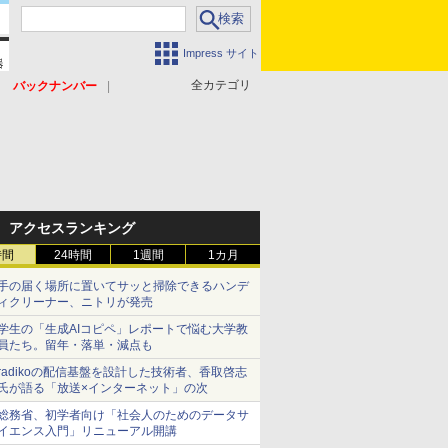
Impress サイト
全カテゴリ
バックナンバー
アクセスランキング
時間
24時間
1週間
1カ月
手の届く場所に置いてサッと掃除できるハンデ
ィクリーナー、ニトリが発売
学生の「生成AIコピペ」レポートで悩む大学教
員たち。留年・落単・減点も
radikoの配信基盤を設計した技術者、香取啓志
氏が語る「放送×インターネット」の次
総務省、初学者向け「社会人のためのデータサ
イエンス入門」リニューアル開講