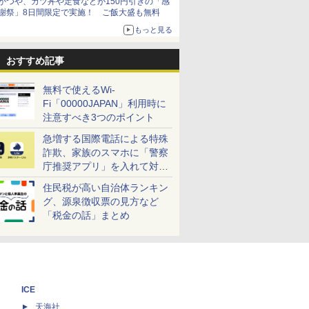
かつや、カツ丼や定食などが150円引きの「感
謝祭」8日間限定で実施！ ご飯大盛も無料
もっと見る
おすすめ記事
無料で使えるWi-
Fi「00000JAPAN」利用時に
注意すべき3つのポイント
急増する国際電話による特殊
詐欺、家族のスマホに「警察
庁推奨アプリ」を入れて対策
しよう！
住民税が高い自治体ランキン
グ、源泉徴収票の見方など
「税金の話」まとめ
ICE
天海社