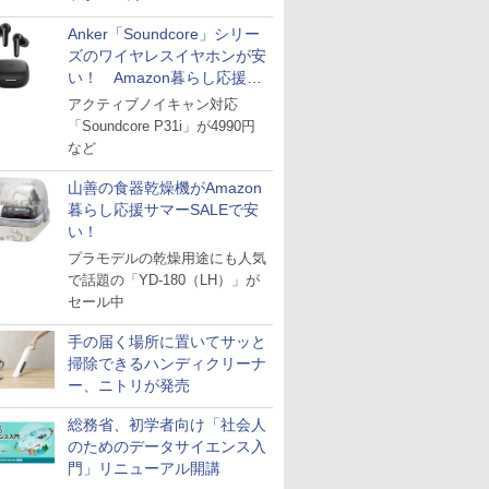
Anker「Soundcore」シリー
ズのワイヤレスイヤホンが安
い！ Amazon暮らし応援サ
マーSALE
アクティブノイキャン対応
「Soundcore P31i」が4990円
など
山善の食器乾燥機がAmazon
暮らし応援サマーSALEで安
い！
プラモデルの乾燥用途にも人気
で話題の「YD-180（LH）」が
セール中
手の届く場所に置いてサッと
掃除できるハンディクリーナ
ー、ニトリが発売
総務省、初学者向け「社会人
のためのデータサイエンス入
門」リニューアル開講