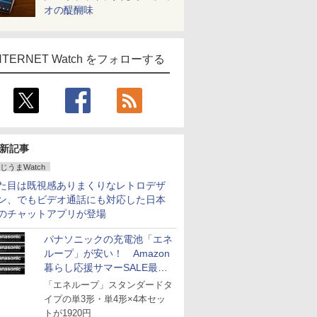
オの醍醐味
NTERNET Watch をフォローする
新記事
じうまWatch
た目は既視感ありまくりなレトロデザ
ン、でもビデオ通話にも対応した日本
のチャットアプリが登場
パナソニックの充電池「エネ
ループ」が安い！ Amazon
暮らし応援サマーSALE最終
日
「エネループ」スタンダードタ
イプの単3形・単4形×4本セッ
トが1920円