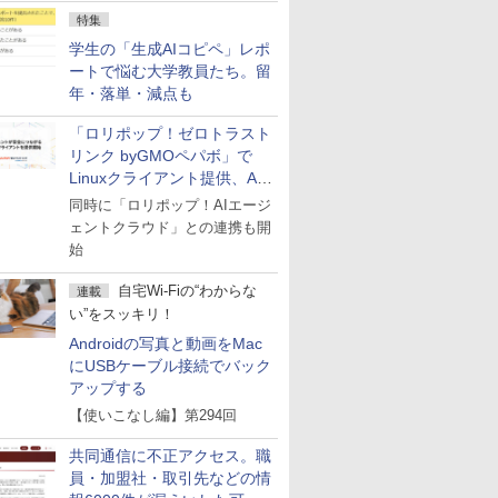
特集
学生の「生成AIコピペ」レポ
ートで悩む大学教員たち。留
年・落単・減点も
「ロリポップ！ゼロトラスト
リンク byGMOペパボ」で
Linuxクライアント提供、AI
エージェントの接続が容易に
同時に「ロリポップ！AIエージ
ェントクラウド」との連携も開
始
自宅Wi-Fiの“わからな
連載
い”をスッキリ！
Androidの写真と動画をMac
にUSBケーブル接続でバック
アップする
【使いこなし編】第294回
共同通信に不正アクセス。職
員・加盟社・取引先などの情