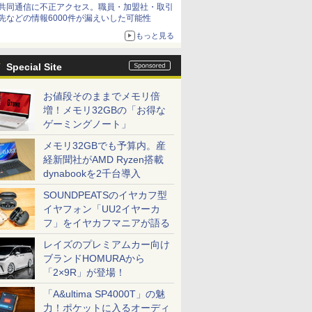
共同通信に不正アクセス。職員・加盟社・取引
先などの情報6000件が漏えいした可能性
もっと見る
Special Site
お値段そのままでメモリ倍
増！メモリ32GBの「お得な
ゲーミングノート」
メモリ32GBでも予算内。産
経新聞社がAMD Ryzen搭載
dynabookを2千台導入
SOUNDPEATSのイヤカフ型
イヤフォン「UU2イヤーカ
フ」をイヤカフマニアが語る
レイズのプレミアムカー向け
ブランドHOMURAから
「2×9R」が登場！
「A&ultima SP4000T」の魅
力！ポケットに入るオーディ