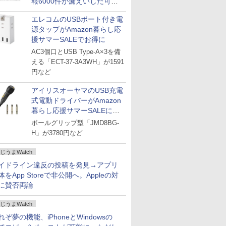
報6000件が漏えいした可能
性
エレコムのUSBポート付き電
源タップがAmazon暮らし応
援サマーSALEでお得に
AC3個口とUSB Type-A×3を備
える「ECT-37-3A3WH」が1591
円など
アイリスオーヤマのUSB充電
式電動ドライバーがAmazon
暮らし応援サマーSALEに登
場
ボールグリップ型「JMD8BG-
H」が3780円など
じうまWatch
イドライン違反の投稿を発見→アプリ
体をApp Storeで非公開へ。Appleの対
に賛否両論
じうまWatch
れぞ夢の機能、iPhoneとWindowsの