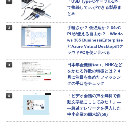
「USB Type-Cケーブル1本」
2
で接続して○○ができる製品ま
とめ
手軽さか？ 低遅延か？ 64vC
3
PUが使える自由か？ Windo
ws 365 Business/Enterprise
とAzure Virtual Desktopのク
ラウドPCを使い比べる
日本年金機構やau、NHKなど
4
をかたる詐欺の特徴とは？ 4
月に注目を集めたフィッシン
グの手口をチェック
「ビデオ会議の声を無料で自
5
動文字起こししてみた！」―
―急遽テレワークを導入した
中小企業の顛末記(58)