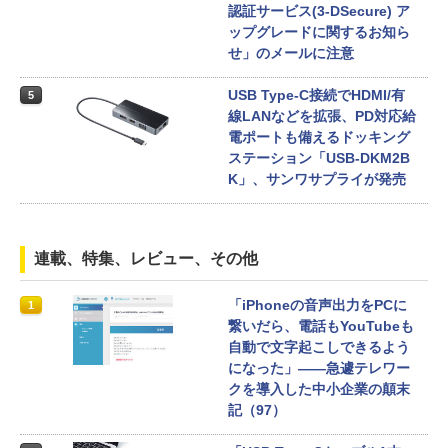
認証サービス(3-DSecure) ア
ップグレードに関するお知ら
せ」のメールに注意
USB Type-C接続でHDMI/有
5
線LANなどを拡張、PD対応給
電ポートも備えるドッキング
ステーション「USB-DKM2B
K」、サンワサプライが発売
連載、特集、レビュー、その他
「iPhoneの音声出力をPCに
1
繋いだら、電話もYouTubeも
自動で文字起こしできるよう
になった」――急遽テレワー
クを導入した中小企業の顛末
記（97）