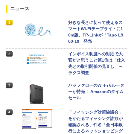
ニュース
好きな長さに切って使えるス
1
マートWi-Fiテープライトに1
0m版、TP-Linkが「Tapo L9
00-10」発売
インボイス制度への対応で大
2
変だと思うこと第1位は「仕入
先との取引関係の見直し」～
ラクス調査
バッファローのWi-Fi 6ルータ
3
ーが特売！ Amazonのタイム
セール
「フィッシング対策協議会」
4
をかたるフィッシング詐欺が
確認される、件名「全日本銀
行によるネットショッピング