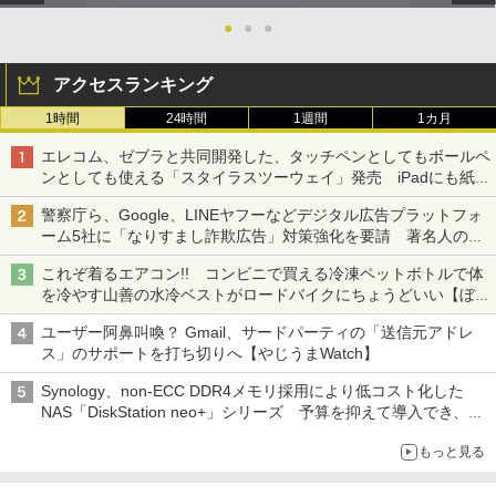
●
●
●
アクセスランキング
1時間
24時間
1週間
1カ月
エレコム、ゼブラと共同開発した、タッチペンとしてもボールペ
ンとしても使える「スタイラスツーウェイ」発売 iPadにも紙に
も、持ち替えずに書き込める
警察庁ら、Google、LINEヤフーなどデジタル広告プラットフォ
ーム5社に「なりすまし詐欺広告」対策強化を要請 著名人の写
真や映像を使った投資詐欺などへの対策として
これぞ着るエアコン!! コンビニで買える冷凍ペットボトルで体
を冷やす山善の水冷ベストがロードバイクにちょうどいい【ぼっ
ち・ざ・ろーど！その14】【空いた時間でなにしてる？】
ユーザー阿鼻叫喚？ Gmail、サードパーティの「送信元アドレ
ス」のサポートを打ち切りへ【やじうまWatch】
Synology、non-ECC DDR4メモリ採用により低コスト化した
NAS「DiskStation neo+」シリーズ 予算を抑えて導入でき、
ECCメモリへのアップグレードも可能
もっと見る