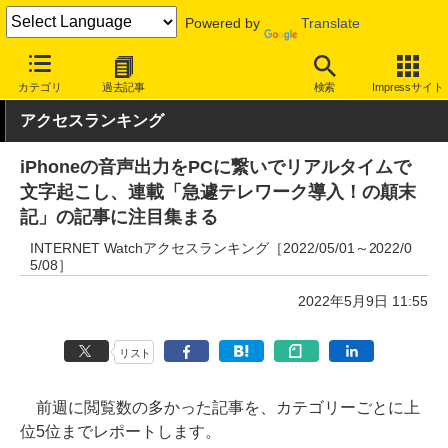
Powered by
Translate
INTERNET Watch
トピック
業界動向
その他
カテゴリ
過去記事
検索
Impressサイト
アクセスランキング
iPhoneの音声出力をPCに繋いでリアルタイムで
文字起こし、連載「急遽テレワーク導入！の顛末
記」の記事に注目集まる
INTERNET Watchアクセスランキング［2022/05/01～2022/0
5/08］
2022年5月9日 11:55
リスト
前週に閲覧数の多かった記事を、カテゴリーごとに上
位5位までレポートします。