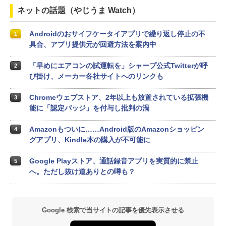
ネットの話題（やじうま Watch）
Androidのおサイフケータイアプリで繰り返し停止の不
1
具合、アプリ提供元が回避方法を案内中
「早めにエアコンの試運転を」シャープ公式Twitterが呼
2
び掛け、メーカー各社サイトへのリンクも
Chromeウェブストア、2年以上も放置されている拡張機
3
能に「認定バッジ」を付与し批判の渦
Amazonもついに……Android版のAmazonショッピン
4
グアプリ、Kindle本の購入が不可能に
Google Playストア、通話録音アプリを実質的に禁止
5
へ。ただし抜け道ありとの噂も？
Google 検索で当サイトの記事を優先表示させる