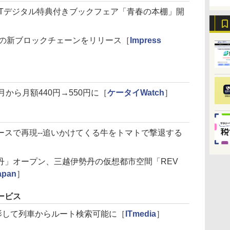
FTデジタル特典付きブックフェア「青春の本棚」開
減の新ブロックチェーンをリリース［
Impress
から月額440円→550円に［
ケータイWatch
］
ースで再現--追いかけてくる牛をトマトで撃退する
丹」オープン、三越伊勢丹の仮想都市空間「REV
apan
］
ービス
を撮影して列車からルート検索可能に［
ITmedia
］