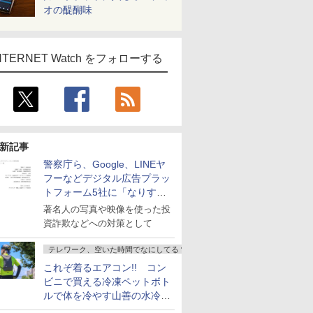
オの醍醐味
NTERNET Watch をフォローする
新記事
警察庁ら、Google、LINEヤ
フーなどデジタル広告プラッ
トフォーム5社に「なりすま
し詐欺広告」対策強化を要請
著名人の写真や映像を使った投
資詐欺などへの対策として
テレワーク、空いた時間でなにしてる？
これぞ着るエアコン!! コン
ビニで買える冷凍ペットボト
ルで体を冷やす山善の水冷ベ
ストがロードバイクにちょう