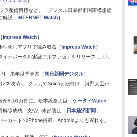
アウェアネス
］
ンフラ整備目標など、「デジタル田園都市国家構想総
で解説［
INTERNET Watch
］
［
Impress Watch
］
小型化しアプリで読み取る［
Impress Watch
］
マイナポータル実証アルファ版」をリリースしまし
9億円 来年度予算案［
朝日新聞デジタル
］
ス決済も--クレカやSuicaと紐付け、河野大臣が
が8161万件に、松本総務大臣［
ケータイWatch
］
号解除成功 支払い未然防止［
日本経済新聞
］
カードのiPhone搭載、Androidよりも遅れる」