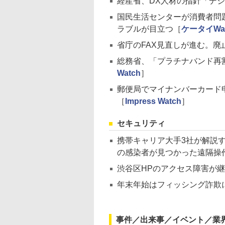
経産省、DX人材の指針「デ
国民生活センターが消費者問題
ラブルが目立つ［
ケータイWat
省庁のFAX見直しが進む。廃止
総務省、「プラチナバンド再
Watch
］
郵便局でマイナンバーカード申
［
Impress Watch
］
セキュリティ
携帯キャリア大手3社が解説
の感染者が見つかった遠隔操
渋谷区HPのアクセス障害が
年末年始はフィッシング詐欺
事件／出来事／イベント／業