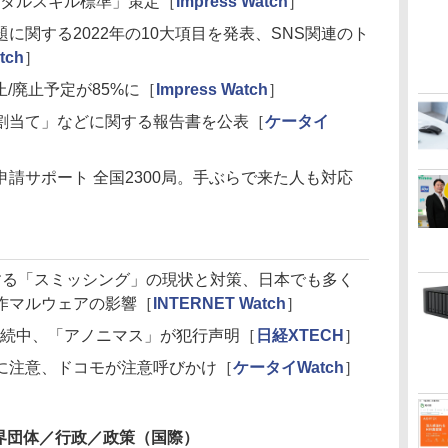
ジタルスキル標準」策定［
Impress Watch
］
に関する2022年の10大項目を発表、SNS関連のト
ch
］
/廃止予定が85%に［
Impress Watch
］
割当て」などに関する報告書を公表［
ケータイ
請サポート 全国2300局。手ぶらで来た人も対応
する「スミッシング」の現状と対策、日本でも多く
作マルウェアの影響［
INTERNET Watch
］
継続中、「アノニマス」が犯行声明［
日経XTECH
］
に注意、ドコモが注意呼びかけ［
ケータイWatch
］
界団体／行政／政策（国際）