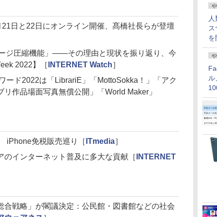
や
人
3」は2月21日と22日にオンライン開催、髙橋社長らが登壇
ス
を
セージ圧縮機能」――その理由と現状を振り返り、今
や
eek 2022】［
INTERNET Watch
］
F
ル
2022は「LibrariE」「MottoSokka！」「アク
1
作品場面写真無償公開」「World Maker」
価
 iPhone免税販売巡り［
ITmedia
］
アのインターネット普及に多大な貢献［
INTERNET
総合戦略」が閣議決定：公民館・図書館などの社会