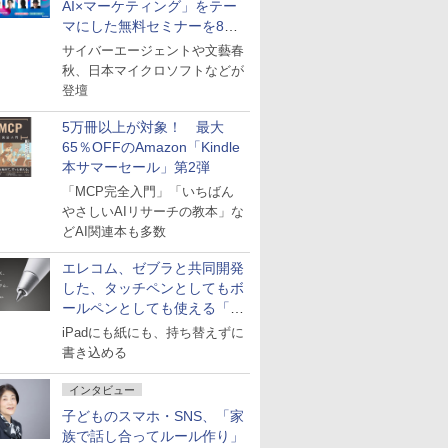
AI×マーケティング」をテー
マにした無料セミナーを8月
27日にオンライン開催
サイバーエージェントや文藝春
秋、日本マイクロソフトなどが
登壇
5万冊以上が対象！ 最大
65％OFFのAmazon「Kindle
本サマーセール」第2弾
「MCP完全入門」「いちばん
やさしいAIリサーチの教本」な
どAI関連本も多数
エレコム、ゼブラと共同開発
した、タッチペンとしてもボ
ールペンとしても使える「ス
タイラスツーウェイ」発売
iPadにも紙にも、持ち替えずに
書き込める
インタビュー
子どものスマホ・SNS、「家
族で話し合ってルール作り」