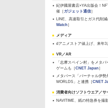
紀伊國屋書店×YA出版会！N
催［
ガジェット通信
］
LINE、高速取引とガス代削
Watch
］
メディア
dアニメストア値上げ、来年3月
VR／AR
「志摩スペイン村」をメタバ
ゲームも［
CNET Japan
］
メタバース「バーチャル伊勢
WORLDS」と連携［
CNET J
消費者向けソフトウエア／サ
NAVITIME、紙の特急券