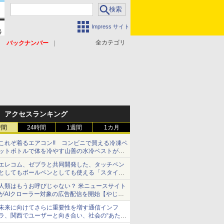
Impress サイト
全カテゴリ
バックナンバー
アクセスランキング
時間
24時間
1週間
1カ月
これぞ着るエアコン!! コンビニで買える冷凍ペ
ットボトルで体を冷やす山善の水冷ベストがロ
ードバイクにちょうどいい【ぼっち・ざ・ろー
エレコム、ゼブラと共同開発した、タッチペン
ど！その14】【空いた時間でなにしてる？】
としてもボールペンとしても使える「スタイラ
スツーウェイ」発売 iPadにも紙にも、持ち替
人類はもうお呼びじゃない？ 米ニュースサイト
えずに書き込める
がAIクローラー対象の広告配信を開始【やじう
まWatch】
未来に向けてさらに重要性を増す通信インフ
ラ、関西でユーザーと向き合い、社会の“あたら
しい”を起動し続ける～オプテージ