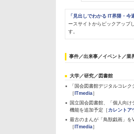
「見出しでわかる IT界隈・
ースサイトからピックアップ
す。
事件／出来事／イベント／業
大学／研究／図書館
「国会図書館デジタルコレク
［
ITmedia
］
国立国会図書館、「個人向け
機能を追加予定［
カレントア
最古のまんが「鳥獣戯画」を
［
ITmedia
］