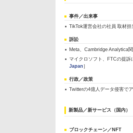
事件／出来事
TikTok運営会社の社員 取
訴訟
Meta、Cambridge Anal
マイクロソフト、FTCの提訴に反
Japan
］
行政／政策
Twitterの4億人データ侵
新製品／新サービス（国内）
ブロックチェーン／NFT