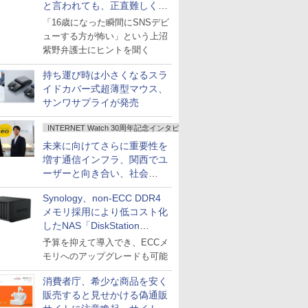
と言われても、正直難しくな
いですか？
「16歳になった瞬間にSNSデビ
ューする方が怖い」という上沼
紫野弁護士にヒントを聞く
持ち運び時は小さくなるスラ
イドカバー式超薄型マウス、
サンワサプライが発売
INTERNET Watch 30周年記念インタビュー
未来に向けてさらに重要性を
増す通信インフラ、関西でユ
ーザーと向き合い、社会
の“あたらしい”を起動し続け
Synology、non-ECC DDR4
る～オプテージ
メモリ採用により低コスト化
したNAS「DiskStation
neo+」シリーズ
予算を抑えて導入でき、ECCメ
モリへのアップグレードも可能
消費者庁、希少な商品を安く
販売すると見せかける偽通販