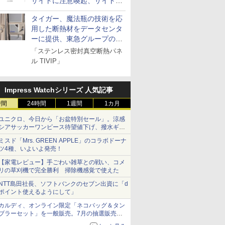
サイトに注意喚起、サイト名
とドメイン名を公表
タイガー、魔法瓶の技術を応
用した断熱材をデータセンタ
ーに提供、東急グループの実
証実験で
「ステンレス密封真空断熱パネ
ル TIVIP」
Impress Watchシリーズ 人気記事
時間
24時間
1週間
1カ月
ユニクロ、今日から「お盆特別セール」。涼感
シアサッカーワンピース待望値下げ、撥水ギア
ショーツは1990円に
ミスド「Mrs. GREEN APPLE」のコラボドーナ
ツ4種、いよいよ発売！
【家電レビュー】手ごわい雑草との戦い、コメ
リの草刈機で完全勝利 掃除機感覚で使えた
NTT島田社長、ソフトバンクのセブン出資に「d
ポイント使えるようにして」
カルディ、オンライン限定「ネコバッグ＆タン
ブラーセット」を一般販売。7月の抽選販売の
当選無効分