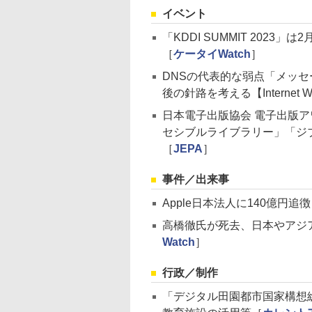
イベント
「KDDI SUMMIT 202
［
ケータイWatch
］
DNSの代表的な弱点「メッ
後の針路を考える【Internet W
日本電子出版協会 電子出版アワード
セシブルライブラリー」「ジブリ
［
JEPA
］
事件／出来事
Apple日本法人に140億円追徴
高橋徹氏が死去、日本やアジ
Watch
］
行政／制作
「デジタル田園都市国家構想