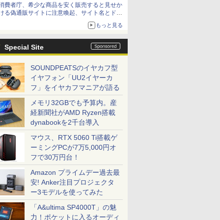
消費者庁、希少な商品を安く販売すると見せか
ける偽通販サイトに注意喚起、サイト名とドメ
イン名を公表
もっと見る
Special Site
SOUNDPEATSのイヤカフ型
イヤフォン「UU2イヤーカ
フ」をイヤカフマニアが語る
メモリ32GBでも予算内。産
経新聞社がAMD Ryzen搭載
dynabookを2千台導入
マウス、RTX 5060 Ti搭載ゲ
ーミングPCが7万5,000円オ
フで30万円台！
Amazon プライムデー過去最
安! Anker注目プロジェクタ
ー3モデルを使ってみた
「A&ultima SP4000T」の魅
力！ポケットに入るオーディ