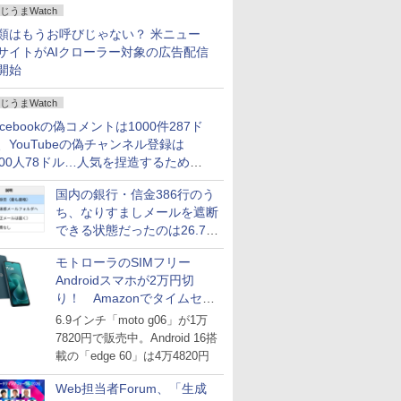
じうまWatch
どいい【ぼっち・ざ・ろー
ど！その14】
類はもうお呼びじゃない？ 米ニュー
サイトがAIクローラー対象の広告配信
開始
じうまWatch
acebookの偽コメントは1000件287ド
、YouTubeの偽チャンネル登録は
000人78ドル…人気を捏造するための
格リストが公開中
国内の銀行・信金386行のう
ち、なりすましメールを遮断
できる状態だったのは26.7％
にとどまる～GMOブランド
モトローラのSIMフリー
セキュリティ調査
Androidスマホが2万円切
り！ Amazonでタイムセー
ル
6.9インチ「moto g06」が1万
7820円で販売中。Android 16搭
載の「edge 60」は4万4820円
Web担当者Forum、「生成