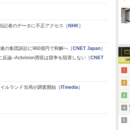
材担当記者のデータに不正アクセス［
NHK
］
ytica関連の集団訴訟に960億円で和解へ［
CNET Japan
］
論--Activision買収は競争を阻害しない［
CNET
1
害でアイルランド当局が調査開始［
ITmedia
］