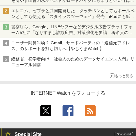
を冷やす山善の水冷ベストがロードバイクにちょうどいい【ぼっ
ち・ざ・ろーど！その14】【空いた時間でなにしてる？】
エレコム、ゼブラと共同開発した、タッチペンとしてもボールペ
ンとしても使える「スタイラスツーウェイ」発売 iPadにも紙に
も、持ち替えずに書き込める
警察庁ら、Google、LINEヤフーなどデジタル広告プラットフォ
ーム5社に「なりすまし詐欺広告」対策強化を要請 著名人の写
真や映像を使った投資詐欺などへの対策として
ユーザー阿鼻叫喚？ Gmail、サードパーティの「送信元アドレ
ス」のサポートを打ち切りへ【やじうまWatch】
総務省、初学者向け「社会人のためのデータサイエンス入門」リ
ニューアル開講
もっと見る
INTERNET Watch をフォローする
Special Site