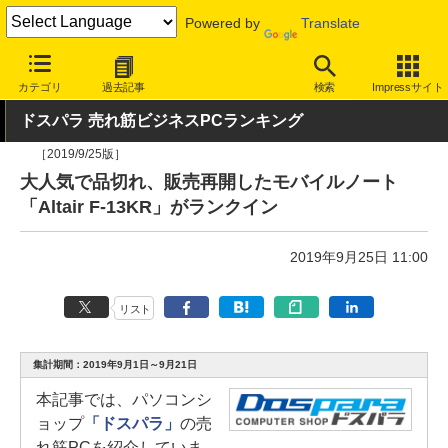
Powered by
Translate
INTERNET Watch
ハードウェア
デバイス
PC
カテゴリ
過去記事
検索
Impressサイト
ドスパラ 売れ筋ビジネスPCランキング
［2019/9/25版］
大人気で品切れ、販売再開したモバイルノート
「Altair F-13KR」がランクイン
2019年9月25日 11:00
リスト
集計期間：2019年9月1日～9月21日
本記事では、パソコンシ
ョップ
「ドスパラ」
の売
れ筋PCを紹介していま