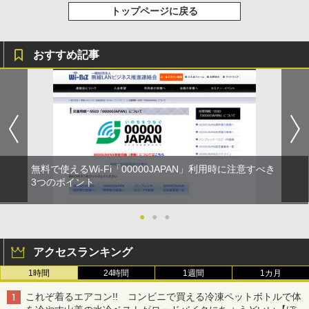
トップページに戻る
おすすめ記事
無料で使えるWi-Fi「00000JAPAN」利用時に注意すべき
3つのポイント
●
●
●
アクセスランキング
1時間
24時間
1週間
1カ月
これぞ着るエアコン!! コンビニで買える冷凍ペットボトルで体