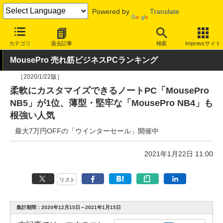
Powered by
Translate
INTERNET Watch
ハードウェア
デバイス
PC
カテゴリ
過去記事
検索
Impressサイト
MousePro 売れ筋ビジネスPCランキング
［2020/1/22版］
柔軟にカスタマイズできるノートPC「MousePro
NB5」が1位、薄型・堅牢な「MousePro NB4」も
根強い人気
最大7万円OFFの「ウインターセール」開催中
2021年1月22日 11:00
リスト
集計期間：2020年12月15日～2021年1月15日