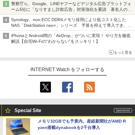
警察庁ら、Google、LINEヤフーなどデジタル広告プラットフォ
ーム5社に「なりすまし詐欺広告」対策強化を要請 著名人の写
真や映像を使った投資詐欺などへの対策として
Synology、non-ECC DDR4メモリ採用により低コスト化した
NAS「DiskStation neo+」シリーズ 予算を抑えて導入でき、
ECCメモリへのアップグレードも可能
iPhoneとAndroid間の「AirDrop」がついに実現！ やり方を徹底
解説【自宅Wi-Fiの“わからない”をスッキリ！】
もっと見る
INTERNET Watch をフォローする
Special Site
メモリ32GBでも予算内。産経新聞社がAMD R
yzen搭載dynabookを2千台導入