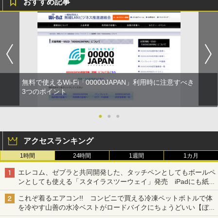
おすすめ記事
無料で使えるWi-Fi「00000JAPAN」利用時に注意すべき
3つのポイント
●
●
●
アクセスランキング
1時間
24時間
1週間
1カ月
エレコム、ゼブラと共同開発した、タッチペンとしてもボールペ
ンとしても使える「スタイラスツーウェイ」発売 iPadにも紙に
も、持ち替えずに書き込める
これぞ着るエアコン!! コンビニで買える冷凍ペットボトルで体
を冷やす山善の水冷ベストがロードバイクにちょうどいい【ぼっ
ち・ざ・ろーど！その14】【空いた時間でなにしてる？】