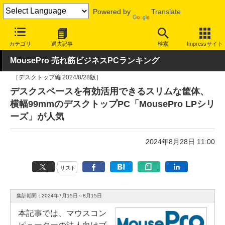
Powered by
Translate
INTERNET Watch
ハードウェア
デバイス
PC
カテゴリ
過去記事
検索
Impressサイト
MousePro 売れ筋ビジネスPCランキング
［デスクトップ編 2024/8/28版］
デスクスペースを有効活用できるスリムな筐体、
横幅99mmのデスクトップPC「MousePro LPシリ
ーズ」が人気
2024年8月28日 11:00
リスト
集計期間：2024年7月15日～8月15日
本記事では、マウスコン