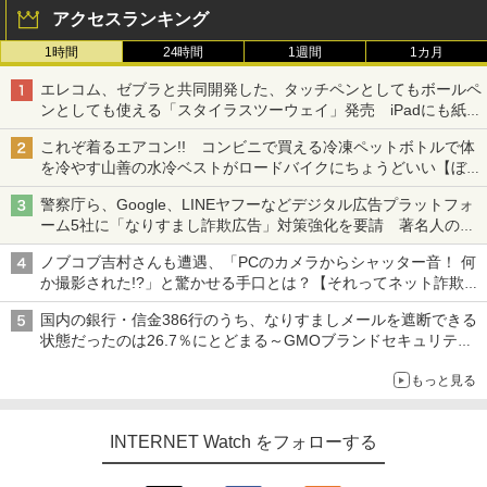
アクセスランキング
1時間
24時間
1週間
1カ月
エレコム、ゼブラと共同開発した、タッチペンとしてもボールペ
ンとしても使える「スタイラスツーウェイ」発売 iPadにも紙に
も、持ち替えずに書き込める
これぞ着るエアコン!! コンビニで買える冷凍ペットボトルで体
を冷やす山善の水冷ベストがロードバイクにちょうどいい【ぼっ
ち・ざ・ろーど！その14】【空いた時間でなにしてる？】
警察庁ら、Google、LINEヤフーなどデジタル広告プラットフォ
ーム5社に「なりすまし詐欺広告」対策強化を要請 著名人の写
真や映像を使った投資詐欺などへの対策として
ノブコブ吉村さんも遭遇、「PCのカメラからシャッター音！ 何
か撮影された!?」と驚かせる手口とは？【それってネット詐欺で
すよ！】
国内の銀行・信金386行のうち、なりすましメールを遮断できる
状態だったのは26.7％にとどまる～GMOブランドセキュリティ
調査
もっと見る
INTERNET Watch をフォローする