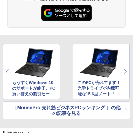
もうすぐWindows 10
このPCが売れてます！
のサポートが終了、PC
光学ドライブが内蔵可
買い替えの割引セール
能な15.6型ノート「M
も実施中。ビジネス向
ousePro Lシリー
けノートPCの人気製品
ズ」、Core i5搭載モ
［MousePro 売れ筋ビジネスPCランキング ］の他
はコレ！
デルが134,860円
の記事を見る