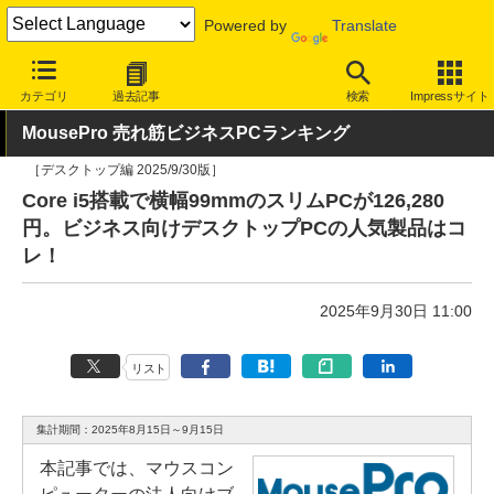
Powered by
Translate
INTERNET Watch
ハードウェア
デバイス
PC
カテゴリ
過去記事
検索
Impressサイト
MousePro 売れ筋ビジネスPCランキング
［デスクトップ編 2025/9/30版］
Core i5搭載で横幅99mmのスリムPCが126,280
円。ビジネス向けデスクトップPCの人気製品はコ
レ！
2025年9月30日 11:00
リスト
集計期間：2025年8月15日～9月15日
本記事では、マウスコン