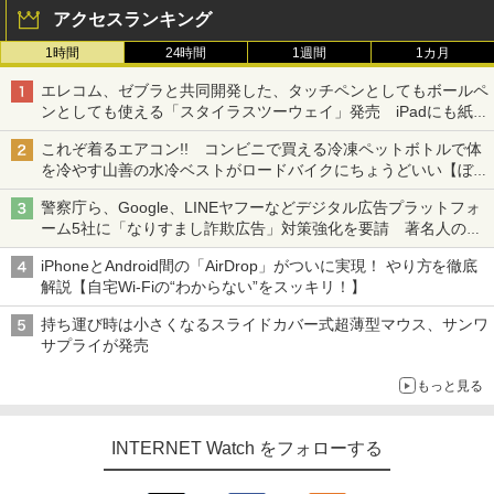
アクセスランキング
1時間
24時間
1週間
1カ月
エレコム、ゼブラと共同開発した、タッチペンとしてもボールペ
ンとしても使える「スタイラスツーウェイ」発売 iPadにも紙に
も、持ち替えずに書き込める
これぞ着るエアコン!! コンビニで買える冷凍ペットボトルで体
を冷やす山善の水冷ベストがロードバイクにちょうどいい【ぼっ
ち・ざ・ろーど！その14】【空いた時間でなにしてる？】
警察庁ら、Google、LINEヤフーなどデジタル広告プラットフォ
ーム5社に「なりすまし詐欺広告」対策強化を要請 著名人の写
真や映像を使った投資詐欺などへの対策として
iPhoneとAndroid間の「AirDrop」がついに実現！ やり方を徹底
解説【自宅Wi-Fiの“わからない”をスッキリ！】
持ち運び時は小さくなるスライドカバー式超薄型マウス、サンワ
サプライが発売
もっと見る
INTERNET Watch をフォローする