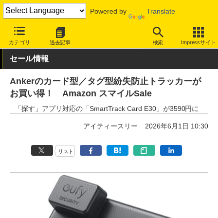
Powered by
Translate
INTERNET Watch
セール情報
Amazon
カテゴリ
過去記事
検索
Impressサイト
セール情報
Ankerのカード型／タグ型紛失防止トラッカーが
お買い得！ Amazon スマイルSale
「探す」アプリ対応の「SmartTrack Card E30」が3590円に
アイティースリー
2026年6月1日 10:30
リスト