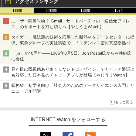
アクセスランキング
1時間
24時間
1週間
1カ月
ユーザー阿鼻叫喚？ Gmail、サードパーティの「送信元アドレ
ス」のサポートを打ち切りへ【やじうまWatch】
タイガー、魔法瓶の技術を応用した断熱材をデータセンターに提
供、東急グループの実証実験で 「ステンレス密封真空断熱パネ
ル TIVIP」
「.jp」が40周年――1986年8月5日、Jon Postel氏から村井純氏
に委任
見た目は既視感ありまくりなレトロデザイン、でもビデオ通話に
も対応した日本発のチャットアプリが登場【やじうまWatch】
総務省、初学者向け「社会人のためのデータサイエンス入門」リ
ニューアル開講
もっと見る
INTERNET Watch をフォローする