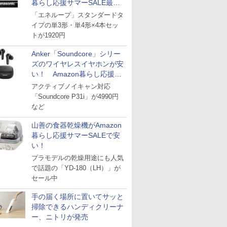
暮らし応援サマーSALE最終
日
「エネループ」スタンダードタ
イプの単3形・単4形×4本セッ
トが1920円
Anker「Soundcore」シリー
ズのワイヤレスイヤホンが安
い！ Amazon暮らし応援サ
マーSALE
アクティブノイキャン対応
「Soundcore P31i」が4990円
など
山善の食器乾燥機がAmazon
暮らし応援サマーSALEで安
い！
プラモデルの乾燥用途にも人気
で話題の「YD-180（LH）」が
セール中
手の届く場所に置いてサッと
掃除できるハンディクリーナ
ー、ニトリが発売