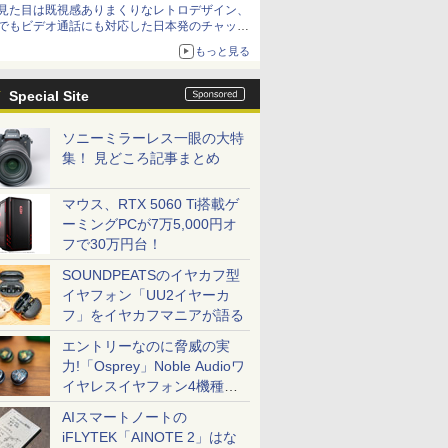
見た目は既視感ありまくりなレトロデザイン、
でもビデオ通話にも対応した日本発のチャット
アプリが登場【やじうまWatch】
もっと見る
Special Site
ソニーミラーレス一眼の大特
集！ 見どころ記事まとめ
マウス、RTX 5060 Ti搭載ゲ
ーミングPCが7万5,000円オ
フで30万円台！
SOUNDPEATSのイヤカフ型
イヤフォン「UU2イヤーカ
フ」をイヤカフマニアが語る
エントリーなのに脅威の実
力!「Osprey」Noble Audioワ
イヤレスイヤフォン4機種を
一気に聴く
AIスマートノートの
iFLYTEK「AINOTE 2」はな