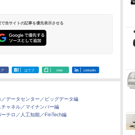
 検索で当サイトの記事を優先表示させる
ェア
はてブ
note
LinkedIn
 スマホ／データセンター／ビッグデータ編
オムニチャネル／マイナンバー編
バーテロ／人工知能／FinTech編