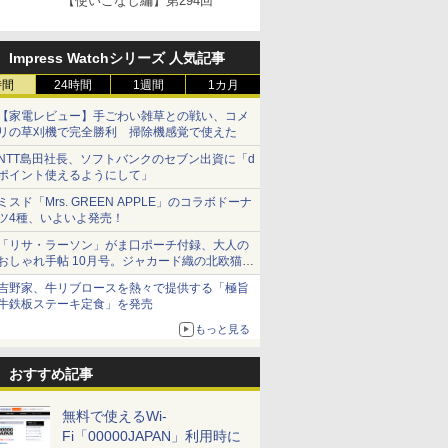
【使いこなし編】第294回
Impress Watchシリーズ 人気記事
時間
24時間
1週間
1カ月
【家電レビュー】手ごわい雑草との戦い、コメ
リの草刈機で完全勝利 掃除機感覚で使えた
NTT島田社長、ソフトバンクのセブン出資に「d
ポイント使えるようにして」
ミスド「Mrs. GREEN APPLE」のコラボドーナ
ツ4種、いよいよ発売！
「リサ・ラーソン」がま口ポーチ付録、大人の
おしゃれ手帖 10月号。ジャカード織の北欧猫デ
ザイン
吉野家、牛リブロースを熱々で提供する「極旨
牛鉄板ステーキ定食」を発売
もっと見る
おすすめ記事
無料で使えるWi-
Fi「00000JAPAN」利用時に