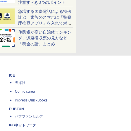
注意すべき3つのポイント
急増する国際電話による特殊
詐欺、家族のスマホに「警察
庁推奨アプリ」を入れて対策
しよう！
住民税が高い自治体ランキン
グ、源泉徴収票の見方など
「税金の話」まとめ
ICE
天海社
ス
Comic curea
impress QuickBooks
PUBFUN
パブファンセルフ
IPGネットワーク