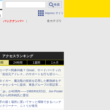
Impress サイト
全カテゴリ
バックナンバー
アクセスランキング
時間
24時間
1週間
1カ月
ユーザー阿鼻叫喚？ Gmail、サードパーティの
「送信元アドレス」のサポートを打ち切りへ
【やじうまWatch】
タイガー、魔法瓶の技術を応用した断熱材をデ
ータセンターに提供、東急グループの実証実験
で 「ステンレス密封真空断熱パネル TIVIP」
「.jp」が40周年――1986年8月5日、Jon Postel
氏から村井純氏に委任
手の届く場所に置いてサッと掃除できるハンデ
ィクリーナー、ニトリが発売