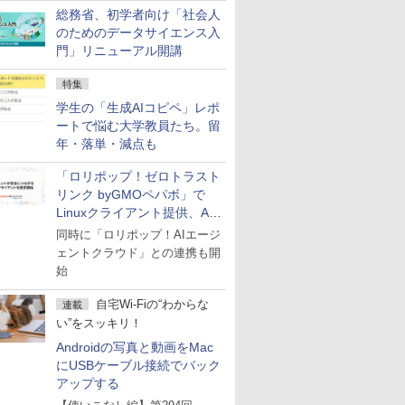
総務省、初学者向け「社会人
のためのデータサイエンス入
門」リニューアル開講
特集
学生の「生成AIコピペ」レポ
ートで悩む大学教員たち。留
年・落単・減点も
「ロリポップ！ゼロトラスト
リンク byGMOペパボ」で
Linuxクライアント提供、AI
エージェントの接続が容易に
同時に「ロリポップ！AIエージ
ェントクラウド」との連携も開
始
自宅Wi-Fiの“わからな
連載
い”をスッキリ！
Androidの写真と動画をMac
にUSBケーブル接続でバック
アップする