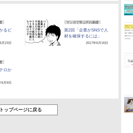
礎
マンガで学ぶITの基礎
かるビ
第2回「企業がSNSで人
」
材を確保するには」
年6月23日
2017年6月16日
礎
テロか
7年6月9日
トップページに戻る