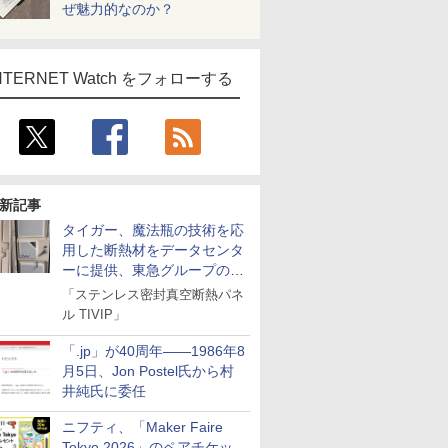
ぜ魅力的なのか？
NTERNET Watch をフォローする
新記事
タイガー、魔法瓶の技術を応
用した断熱材をデータセンタ
ーに提供、東急グループの実
証実験で
「ステンレス密封真空断熱パネ
ル TIVIP」
「.jp」が40周年――1986年8
月5日、Jon Postel氏から村
井純氏に委任
ニフティ、「Maker Faire
Tokyo 2026」のペアチケッ