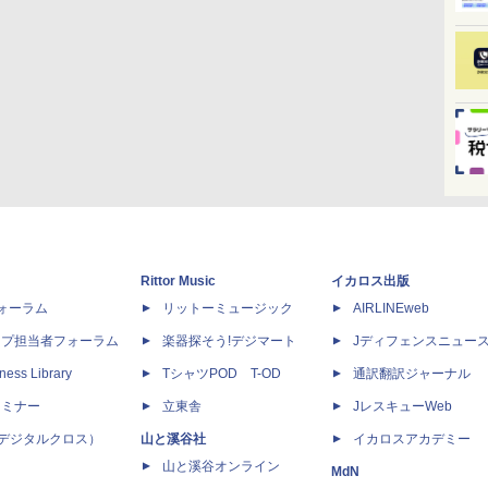
Rittor Music
イカロス出版
dフォーラム
リットーミュージック
AIRLINEweb
ップ担当者フォーラム
楽器探そう!デジマート
Jディフェンスニュー
ness Library
TシャツPOD T-OD
通訳翻訳ジャーナル
セミナー
立東舎
JレスキューWeb
 X（デジタルクロス）
山と溪谷社
イカロスアカデミー
山と溪谷オンライン
MdN