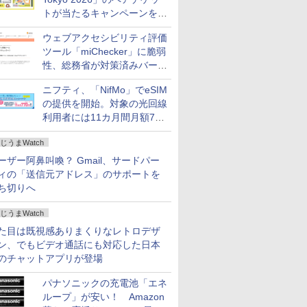
トが当たるキャンペーンをX
で実施。8月16日まで
ウェブアクセシビリティ評価
ツール「miChecker」に脆弱
性、総務省が対策済みバージ
ョンへの更新を呼び掛け
ニフティ、「NifMo」でeSIM
の提供を開始。対象の光回線
利用者には11カ月間月額770
円割引のキャンペーン
じうまWatch
ーザー阿鼻叫喚？ Gmail、サードパー
ィの「送信元アドレス」のサポートを
ち切りへ
じうまWatch
た目は既視感ありまくりなレトロデザ
ン、でもビデオ通話にも対応した日本
のチャットアプリが登場
パナソニックの充電池「エネ
ループ」が安い！ Amazon