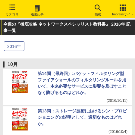
カテゴリ
過去記事
検索
Impressサイト
今週の『徹底攻略 ネットワークスペシャリスト教科書』 2016年 記
事一覧
2016
年
10月
第14問（最終回）:パケットフィルタリング型
ファイアウォールのフィルタリングルールを用
いて、本来必要なサービスに影響を及ぼすこと
なく防げるものはどれか。
(2016/10/11)
第13問：ストレージ技術におけるシン・プロビ
ジョニングの説明として、適切なものはどれ
か。
(2016/10/4)