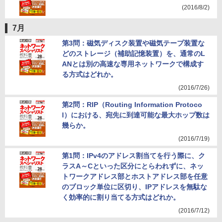
(2016/8/2)
7月
第3問：磁気ディスク装置や磁気テープ装置な
どのストレージ（補助記憶装置）を、通常のL
ANとは別の高速な専用ネットワークで構成す
る方式はどれか。
(2016/7/26)
第2問：RIP（Routing Information Protoco
l）における、宛先に到達可能な最大ホップ数は
幾らか。
(2016/7/19)
第1問：IPv4のアドレス割当てを行う際に、ク
ラスA～Cといった区分にとらわれずに、ネッ
トワークアドレス部とホストアドレス部を任意
のブロック単位に区切り、IPアドレスを無駄な
く効率的に割り当てる方式はどれか。
(2016/7/12)