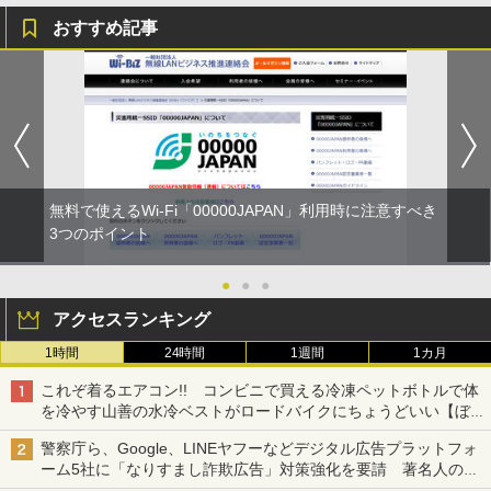
おすすめ記事
無料で使えるWi-Fi「00000JAPAN」利用時に注意すべき
3つのポイント
●
●
●
アクセスランキング
1時間
24時間
1週間
1カ月
これぞ着るエアコン!! コンビニで買える冷凍ペットボトルで体
を冷やす山善の水冷ベストがロードバイクにちょうどいい【ぼっ
ち・ざ・ろーど！その14】【空いた時間でなにしてる？】
警察庁ら、Google、LINEヤフーなどデジタル広告プラットフォ
ーム5社に「なりすまし詐欺広告」対策強化を要請 著名人の写
真や映像を使った投資詐欺などへの対策として