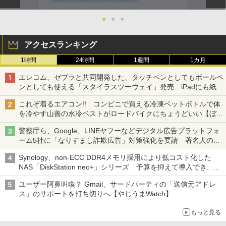
●
●
●
アクセスランキング
1時間
24時間
1週間
1カ月
エレコム、ゼブラと共同開発した、タッチペンとしてもボールペ
ンとしても使える「スタイラスツーウェイ」発売 iPadにも紙に
も、持ち替えずに書き込める
これぞ着るエアコン!! コンビニで買える冷凍ペットボトルで体
を冷やす山善の水冷ベストがロードバイクにちょうどいい【ぼっ
ち・ざ・ろーど！その14】【空いた時間でなにしてる？】
警察庁ら、Google、LINEヤフーなどデジタル広告プラットフォ
ーム5社に「なりすまし詐欺広告」対策強化を要請 著名人の写
真や映像を使った投資詐欺などへの対策として
Synology、non-ECC DDR4メモリ採用により低コスト化した
NAS「DiskStation neo+」シリーズ 予算を抑えて導入でき、
ECCメモリへのアップグレードも可能
ユーザー阿鼻叫喚？ Gmail、サードパーティの「送信元アドレ
ス」のサポートを打ち切りへ【やじうまWatch】
もっと見る