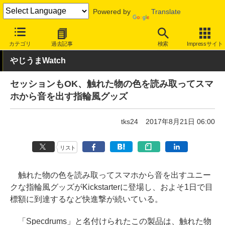
Powered by
Translate
INTERNET Watch
トピック
ネットの話題
カテゴリ
過去記事
検索
Impressサイト
やじうまWatch
セッションもOK、触れた物の色を読み取ってスマ
ホから音を出す指輪風グッズ
tks24
2017年8月21日 06:00
リスト
触れた物の色を読み取ってスマホから音を出すユニー
クな指輪風グッズがKickstarterに登場し、およそ1日で目
標額に到達するなど快進撃が続いている。
「Specdrums」と名付けられたこの製品は、触れた物