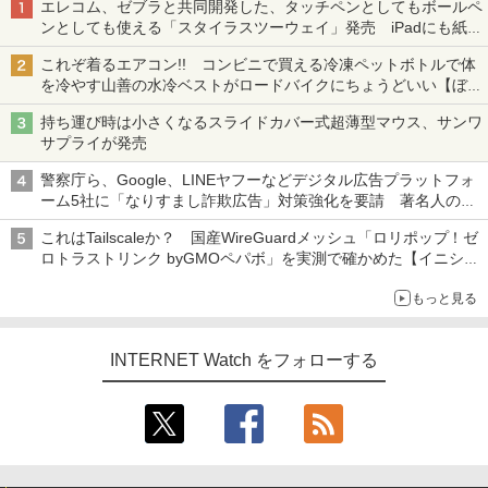
エレコム、ゼブラと共同開発した、タッチペンとしてもボールペ
ンとしても使える「スタイラスツーウェイ」発売 iPadにも紙に
も、持ち替えずに書き込める
これぞ着るエアコン!! コンビニで買える冷凍ペットボトルで体
を冷やす山善の水冷ベストがロードバイクにちょうどいい【ぼっ
ち・ざ・ろーど！その14】【空いた時間でなにしてる？】
持ち運び時は小さくなるスライドカバー式超薄型マウス、サンワ
サプライが発売
警察庁ら、Google、LINEヤフーなどデジタル広告プラットフォ
ーム5社に「なりすまし詐欺広告」対策強化を要請 著名人の写
真や映像を使った投資詐欺などへの対策として
これはTailscaleか？ 国産WireGuardメッシュ「ロリポップ！ゼ
ロトラストリンク byGMOペパボ」を実測で確かめた【イニシャ
ルB】
もっと見る
INTERNET Watch をフォローする