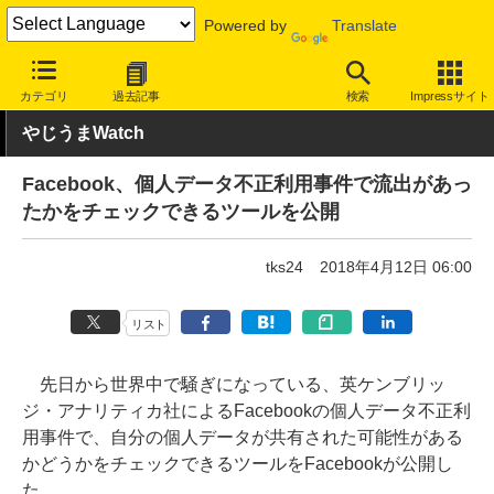
Powered by
Translate
INTERNET Watch
トピック
業界動向
個人情報/パーソナルデ
カテゴリ
過去記事
検索
Impressサイト
やじうまWatch
Facebook、個人データ不正利用事件で流出があっ
たかをチェックできるツールを公開
tks24
2018年4月12日 06:00
リスト
先日から世界中で騒ぎになっている、英ケンブリッ
ジ・アナリティカ社によるFacebookの個人データ不正利
用事件で、自分の個人データが共有された可能性がある
かどうかをチェックできるツールをFacebookが公開し
た。