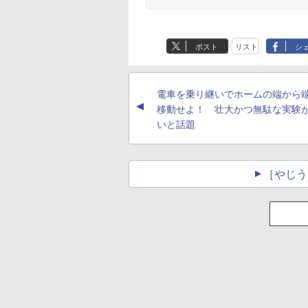
ポスト
リスト
シ
電車を乗り継いでホームの端から
▲
移動せよ！ 壮大かつ無駄な実験
いと話題
［やじう