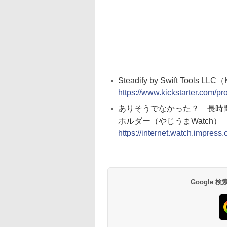
Steadify by Swift Tools LLC（
https://www.kickstarter.com/pr
ありそうでなかった？ 長時
ホルダー（やじうまWatch）
https://internet.watch.impress
Google