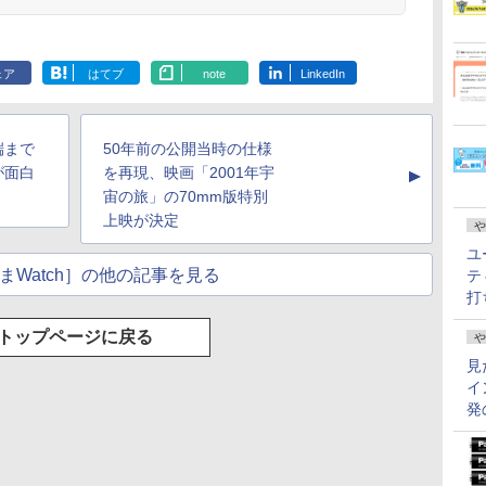
ェア
はてブ
note
LinkedIn
端まで
50年前の公開当時の仕様
が面白
を再現、映画「2001年宇
▲
宙の旅」の70mm版特別
上映が決定
や
ユ
まWatch］の他の記事を見る
テ
打
トップページに戻る
や
見
イ
発