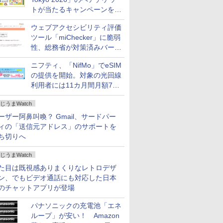
トが当たるキャンペーンをX
で実施。8月16日まで
ウェブアクセシビリティ評価
ツール「miChecker」に脆弱
性、総務省が対策済みバージ
ョンへの更新を呼び掛け
ニフティ、「NifMo」でeSIM
の提供を開始。対象の光回線
利用者には11カ月間月額770
円割引のキャンペーン
じうまWatch
ーザー阿鼻叫喚？ Gmail、サードパー
ィの「送信元アドレス」のサポートを
ち切りへ
じうまWatch
た目は既視感ありまくりなレトロデザ
ン、でもビデオ通話にも対応した日本
のチャットアプリが登場
パナソニックの充電池「エネ
ループ」が安い！ Amazon