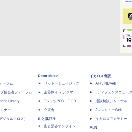
Rittor Music
イカロス出版
dフォーラム
リットーミュージック
AIRLINEweb
ップ担当者フォーラム
楽器探そう!デジマート
Jディフェンスニュー
ness Library
TシャツPOD T-OD
通訳翻訳ジャーナル
セミナー
立東舎
JレスキューWeb
 X（デジタルクロス）
山と溪谷社
イカロスアカデミー
山と溪谷オンライン
MdN