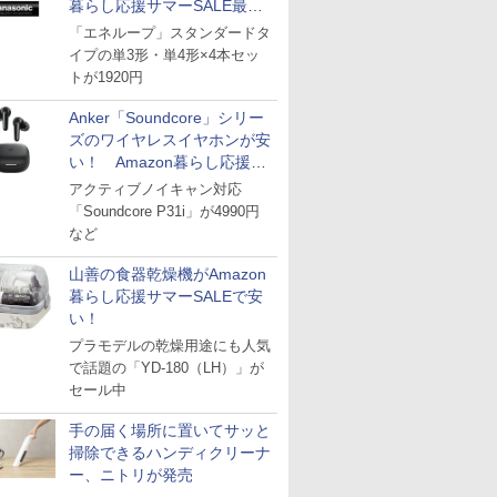
暮らし応援サマーSALE最終
日
「エネループ」スタンダードタ
イプの単3形・単4形×4本セッ
トが1920円
Anker「Soundcore」シリー
ズのワイヤレスイヤホンが安
い！ Amazon暮らし応援サ
マーSALE
アクティブノイキャン対応
「Soundcore P31i」が4990円
など
山善の食器乾燥機がAmazon
暮らし応援サマーSALEで安
い！
プラモデルの乾燥用途にも人気
で話題の「YD-180（LH）」が
セール中
手の届く場所に置いてサッと
掃除できるハンディクリーナ
ー、ニトリが発売