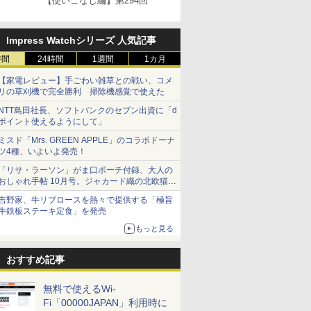
【使いこなし編】第294回
Impress Watchシリーズ 人気記事
時間
24時間
1週間
1カ月
【家電レビュー】手ごわい雑草との戦い、コメ
リの草刈機で完全勝利 掃除機感覚で使えた
NTT島田社長、ソフトバンクのセブン出資に「d
ポイント使えるようにして」
ミスド「Mrs. GREEN APPLE」のコラボドーナ
ツ4種、いよいよ発売！
「リサ・ラーソン」がま口ポーチ付録、大人の
おしゃれ手帖 10月号。ジャカード織の北欧猫デ
ザイン
吉野家、牛リブロースを熱々で提供する「極旨
牛鉄板ステーキ定食」を発売
もっと見る
おすすめ記事
無料で使えるWi-
Fi「00000JAPAN」利用時に