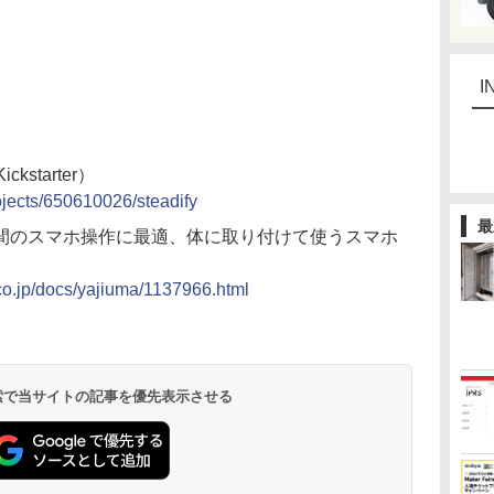
I
Kickstarter）
ojects/650610026/steadify
最
間のスマホ操作に最適、体に取り付けて使うスマホ
.co.jp/docs/yajiuma/1137966.html
 検索で当サイトの記事を優先表示させる