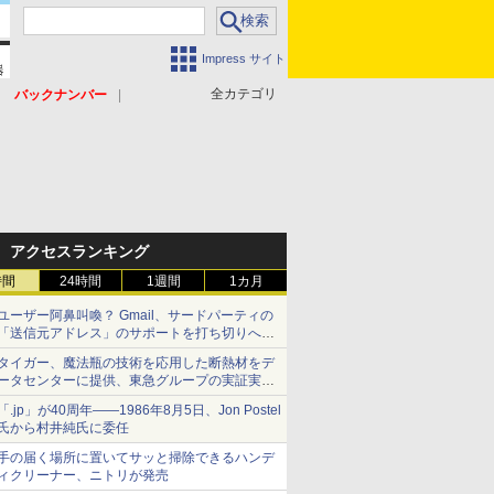
Impress サイト
全カテゴリ
バックナンバー
アクセスランキング
時間
24時間
1週間
1カ月
ユーザー阿鼻叫喚？ Gmail、サードパーティの
「送信元アドレス」のサポートを打ち切りへ
【やじうまWatch】
タイガー、魔法瓶の技術を応用した断熱材をデ
ータセンターに提供、東急グループの実証実験
で 「ステンレス密封真空断熱パネル TIVIP」
「.jp」が40周年――1986年8月5日、Jon Postel
氏から村井純氏に委任
手の届く場所に置いてサッと掃除できるハンデ
ィクリーナー、ニトリが発売