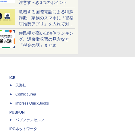
注意すべき3つのポイント
急増する国際電話による特殊
詐欺、家族のスマホに「警察
庁推奨アプリ」を入れて対策
しよう！
住民税が高い自治体ランキン
グ、源泉徴収票の見方など
「税金の話」まとめ
ICE
天海社
ス
Comic curea
impress QuickBooks
PUBFUN
パブファンセルフ
IPGネットワーク