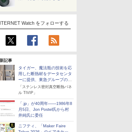
NTERNET Watch をフォローする
新記事
タイガー、魔法瓶の技術を応
用した断熱材をデータセンタ
ーに提供、東急グループの実
証実験で
「ステンレス密封真空断熱パネ
ル TIVIP」
「.jp」が40周年――1986年8
月5日、Jon Postel氏から村
井純氏に委任
ニフティ、「Maker Faire
Tokyo 2026」のペアチケッ