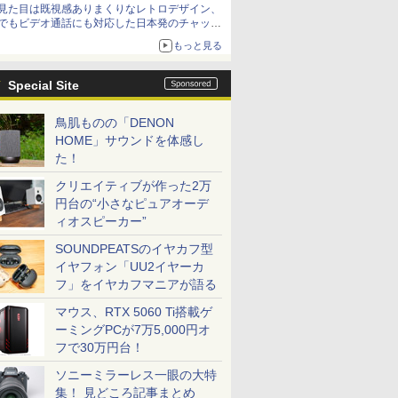
見た目は既視感ありまくりなレトロデザイン、
でもビデオ通話にも対応した日本発のチャット
アプリが登場【やじうまWatch】
もっと見る
Special Site
鳥肌ものの「DENON
HOME」サウンドを体感し
た！
クリエイティブが作った2万
円台の“小さなピュアオーデ
ィオスピーカー”
SOUNDPEATSのイヤカフ型
イヤフォン「UU2イヤーカ
フ」をイヤカフマニアが語る
マウス、RTX 5060 Ti搭載ゲ
ーミングPCが7万5,000円オ
フで30万円台！
ソニーミラーレス一眼の大特
集！ 見どころ記事まとめ