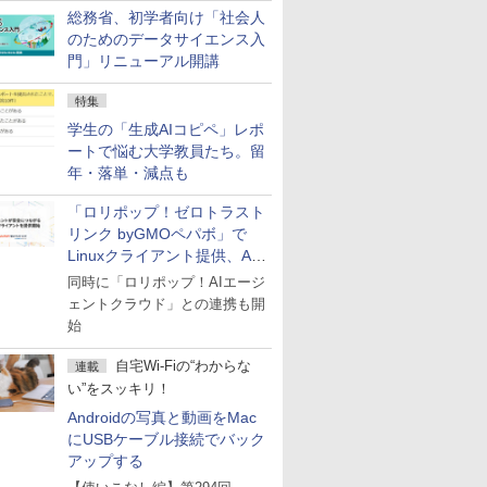
総務省、初学者向け「社会人
のためのデータサイエンス入
門」リニューアル開講
特集
学生の「生成AIコピペ」レポ
ートで悩む大学教員たち。留
年・落単・減点も
「ロリポップ！ゼロトラスト
リンク byGMOペパボ」で
Linuxクライアント提供、AI
エージェントの接続が容易に
同時に「ロリポップ！AIエージ
ェントクラウド」との連携も開
始
自宅Wi-Fiの“わからな
連載
い”をスッキリ！
Androidの写真と動画をMac
にUSBケーブル接続でバック
アップする