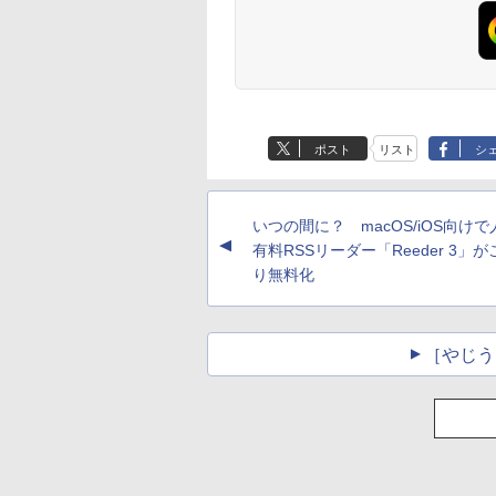
ポスト
リスト
シ
いつの間に？ macOS/iOS向け
▲
有料RSSリーダー「Reeder 3」
り無料化
［やじう