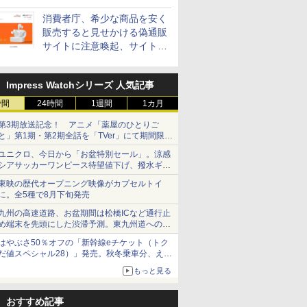
消費者庁、希少な商品を安く
販売すると見せかける偽通販
サイトに注意喚起、サイト名
とドメイン名を公表
Impress Watchシリーズ 人気記事
時間
24時間
1週間
1カ月
第3期放送記念！ アニメ「薬屋のひとりご
と」第1期・第2期全話を「TVer」にて期間限定
で順次無料配信開始
ユニクロ、今日から「お盆特別セール」。涼感
シアサッカーワンピース待望値下げ、撥水ギア
ショーツは1990円に
東映の歴代オープニング映像がカプセルトイ
に。全5種で8月下旬発売
九州の高速道路、お盆期間は松橋ICなど通行止
め端末を先頭にした渋滞予測。東九州道への迂
回は料金調整を実施
はやぶさ50％オフの「新幹線eチケット（トク
だ値スペシャル28）」発売。秋冬乗車分、えき
ねっと限定
もっと見る
おすすめ記事