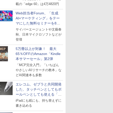
載の「edge 60」は4万4820円
Web担当者Forum、「生成
AI×マーケティング」をテー
マにした無料セミナーを8月
27日にオンライン開催
サイバーエージェントや文藝春
秋、日本マイクロソフトなどが
登壇
5万冊以上が対象！ 最大
65％OFFのAmazon「Kindle
本サマーセール」第2弾
「MCP完全入門」「いちばん
やさしいAIリサーチの教本」な
どAI関連本も多数
エレコム、ゼブラと共同開発
した、タッチペンとしてもボ
ールペンとしても使える「ス
タイラスツーウェイ」発売
iPadにも紙にも、持ち替えずに
書き込める