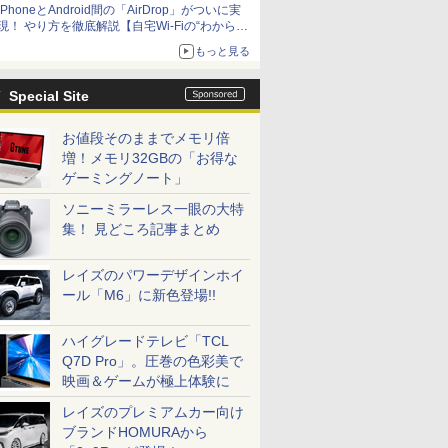
iPhoneとAndroid間の「AirDrop」がついに実
アップグレードも可能
現！ やり方を徹底解説【自宅Wi-Fiの“わからな
い”をスッキリ！】
もっと見る
Special Site
お値段そのままでメモリ倍
増！メモリ32GBの「お得な
ゲーミングノート」
ソニーミラーレス一眼の大特
集！ 見どころ記事まとめ
レイズのパワーデザインホイ
ール「M6」に新色登場!!
ハイグレードテレビ「TCL
Q7D Pro」。圧巻の色彩美で
映画＆ゲームが極上体験に
レイズのプレミアムカー向け
ブランドHOMURAから