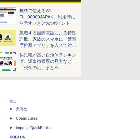
無料で使えるWi-
Fi「00000JAPAN」利用時に
注意すべき3つのポイント
急増する国際電話による特殊
詐欺、家族のスマホに「警察
庁推奨アプリ」を入れて対策
しよう！
住民税が高い自治体ランキン
グ、源泉徴収票の見方など
「税金の話」まとめ
ICE
天海社
ス
Comic curea
impress QuickBooks
PUBFUN