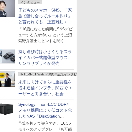
インタビュー
子どものスマホ・SNS、「家
族で話し合ってルール作り」
と言われても、正直難しくな
いですか？
「16歳になった瞬間にSNSデビ
ューする方が怖い」という上沼
紫野弁護士にヒントを聞く
持ち運び時は小さくなるスラ
イドカバー式超薄型マウス、
サンワサプライが発売
INTERNET Watch 30周年記念インタビュー
未来に向けてさらに重要性を
増す通信インフラ、関西でユ
ーザーと向き合い、社会
の“あたらしい”を起動し続け
Synology、non-ECC DDR4
る～オプテージ
メモリ採用により低コスト化
したNAS「DiskStation
neo+」シリーズ
予算を抑えて導入でき、ECCメ
モリへのアップグレードも可能