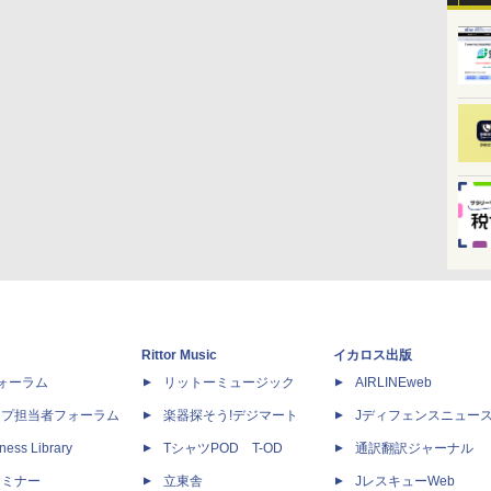
Rittor Music
イカロス出版
dフォーラム
リットーミュージック
AIRLINEweb
ップ担当者フォーラム
楽器探そう!デジマート
Jディフェンスニュー
ness Library
TシャツPOD T-OD
通訳翻訳ジャーナル
セミナー
立東舎
JレスキューWeb