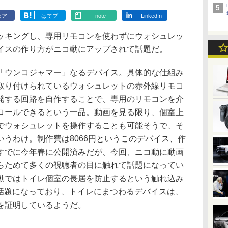
ェア
はてブ
note
LinkedIn
キングし、専用リモコンを使わずにウォシュレッ
イスの作り方がニコ動にアップされて話題だ。
ウンコジャマー」なるデバイス。具体的な仕組み
取り付けられているウォシュレットの赤外線リモコ
発する回路を自作することで、専用のリモコンを介
ロールできるという一品。動画を見る限り、個室上
でウォシュレットを操作することも可能そうで、そ
うわけ。制作費は8066円というこのデバイス、作
すでに今年春に公開済みだが、今回、ニコ動に動画
らためて多くの視聴者の目に触れて話題になってい
動ではトイレ個室の長居を防止するという触れ込み
」が話題になっており、トイレにまつわるデバイスは、
を証明しているようだ。