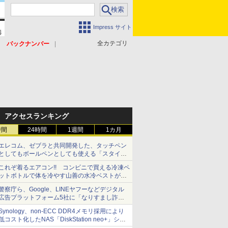
Impress サイト
全カテゴリ
バックナンバー
アクセスランキング
時間
24時間
1週間
1カ月
エレコム、ゼブラと共同開発した、タッチペン
としてもボールペンとしても使える「スタイラ
スツーウェイ」発売 iPadにも紙にも、持ち替
これぞ着るエアコン!! コンビニで買える冷凍ペ
えずに書き込める
ットボトルで体を冷やす山善の水冷ベストがロ
ードバイクにちょうどいい【ぼっち・ざ・ろー
警察庁ら、Google、LINEヤフーなどデジタル
ど！その14】【空いた時間でなにしてる？】
広告プラットフォーム5社に「なりすまし詐欺
広告」対策強化を要請 著名人の写真や映像を
Synology、non-ECC DDR4メモリ採用により
使った投資詐欺などへの対策として
低コスト化したNAS「DiskStation neo+」シリ
ーズ 予算を抑えて導入でき、ECCメモリへの