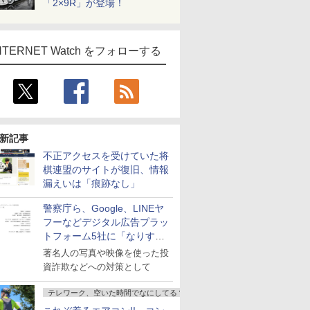
「2×9R」が登場！
NTERNET Watch をフォローする
新記事
不正アクセスを受けていた将
棋連盟のサイトが復旧、情報
漏えいは「痕跡なし」
警察庁ら、Google、LINEヤ
フーなどデジタル広告プラッ
トフォーム5社に「なりすま
し詐欺広告」対策強化を要請
著名人の写真や映像を使った投
資詐欺などへの対策として
テレワーク、空いた時間でなにしてる？