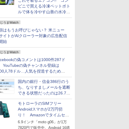
これぞ着るエアコン!! コン
ビニで買える冷凍ペットボト
ルで体を冷やす山善の水冷ベ
ストがロードバイクにちょう
じうまWatch
どいい【ぼっち・ざ・ろー
ど！その14】
類はもうお呼びじゃない？ 米ニュー
サイトがAIクローラー対象の広告配信
開始
じうまWatch
acebookの偽コメントは1000件287ド
、YouTubeの偽チャンネル登録は
000人78ドル…人気を捏造するための
格リストが公開中
国内の銀行・信金386行のう
ち、なりすましメールを遮断
できる状態だったのは26.7％
にとどまる～GMOブランド
モトローラのSIMフリー
セキュリティ調査
Androidスマホが2万円切
り！ Amazonでタイムセー
ル
6.9インチ「moto g06」が1万
7820円で販売中。Android 16搭