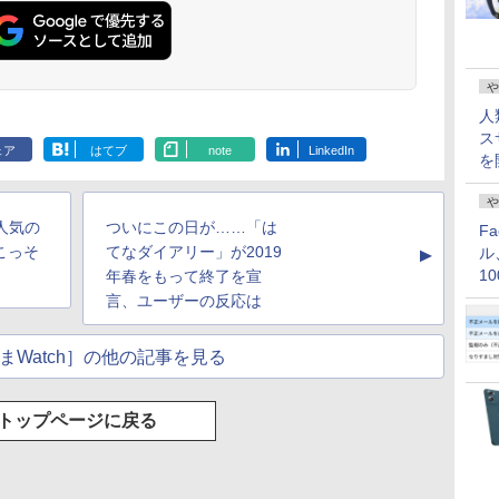
や
人
ス
ェア
はてブ
note
LinkedIn
を
や
で人気の
ついにこの日が……「は
F
がこっそ
てなダイアリー」が2019
ル
▲
1
年春をもって終了を宣
価
言、ユーザーの反応は
まWatch］の他の記事を見る
トップページに戻る