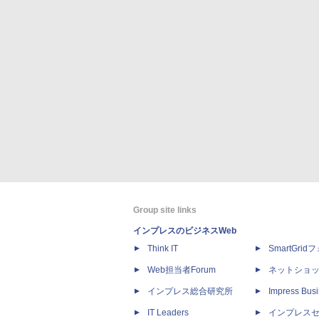
Group site links
インプレスのビジネスWeb
Think IT
SmartGri
Web担当者Forum
ネットショ
インプレス総合研究所
Impress Busi
IT Leaders
インプレス