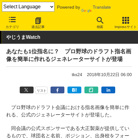
Powered by
Translate
INTERNET Watch
トピック
ネットの話題
カテゴリ
過去記事
検索
Impressサイト
やじうまWatch
あなたも1位指名に？ プロ野球のドラフト指名画
像を簡単に作れるジェネレーターサイトが登場
tks24
2018年10月22日 06:00
リスト
プロ野球のドラフト会議における指名画像を簡単に作
れる、公式のジェネレーターサイトが登場した。
同会議の公式スポンサーである大正製薬が提供してい
るもので、球団名と名前、ポジション、出身校をフォー