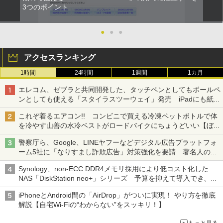
3つのポイント
●
●
●
アクセスランキング
1時間
24時間
1週間
1カ月
エレコム、ゼブラと共同開発した、タッチペンとしてもボールペ
ンとしても使える「スタイラスツーウェイ」発売 iPadにも紙に
も、持ち替えずに書き込める
これぞ着るエアコン!! コンビニで買える冷凍ペットボトルで体
を冷やす山善の水冷ベストがロードバイクにちょうどいい【ぼっ
ち・ざ・ろーど！その14】【空いた時間でなにしてる？】
警察庁ら、Google、LINEヤフーなどデジタル広告プラットフォ
ーム5社に「なりすまし詐欺広告」対策強化を要請 著名人の写
真や映像を使った投資詐欺などへの対策として
Synology、non-ECC DDR4メモリ採用により低コスト化した
NAS「DiskStation neo+」シリーズ 予算を抑えて導入でき、
ECCメモリへのアップグレードも可能
iPhoneとAndroid間の「AirDrop」がついに実現！ やり方を徹底
解説【自宅Wi-Fiの“わからない”をスッキリ！】
もっと見る