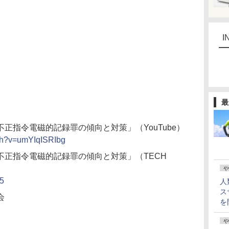
I
最
正指令電磁的記録罪の傾向と対策」（YouTube）
tch?v=umYIqISRIbg
不正指令電磁的記録罪の傾向と対策」（TECH
や
15
人
ス
会
を
や