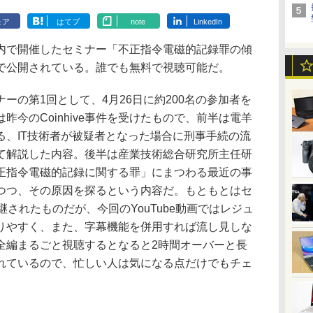
ェア
はてブ
note
LinkedIn
で開催したセミナー「不正指令電磁的記録罪の傾
beで公開されている。誰でも無料で視聴可能だ。
の第1回として、4月26日に約200名の参加者を
昨今のCoinhive事件を受けたもので、前半は電羊
る、IT技術者が被疑者となった場合に刑事手続の流
て解説した内容。後半は産業技術総合研究所主任研
正指令電磁的記録に関する罪」にまつわる最近の事
つつ、その原因を探るという内容だ。もともとはセ
eで中継されたものだが、今回のYouTube動画ではレジュ
りやすく、また、字幕機能を併用すれば流し見しな
全編まるごと視聴するとなると2時間オーバーと長
れているので、忙しい人は気になる点だけでもチェ
。