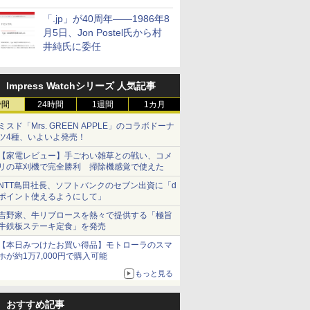
「.jp」が40周年――1986年8
月5日、Jon Postel氏から村
井純氏に委任
Impress Watchシリーズ 人気記事
時間
24時間
1週間
1カ月
ミスド「Mrs. GREEN APPLE」のコラボドーナ
ツ4種、いよいよ発売！
【家電レビュー】手ごわい雑草との戦い、コメ
リの草刈機で完全勝利 掃除機感覚で使えた
NTT島田社長、ソフトバンクのセブン出資に「d
ポイント使えるようにして」
吉野家、牛リブロースを熱々で提供する「極旨
牛鉄板ステーキ定食」を発売
【本日みつけたお買い得品】モトローラのスマ
ホが約1万7,000円で購入可能
もっと見る
おすすめ記事