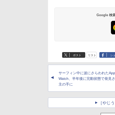
Google
ポスト
リスト
シ
サーフィン中に波にさらわれたAppl
▲
Watch、半年後に完動状態で発見
主の手に
［やじう