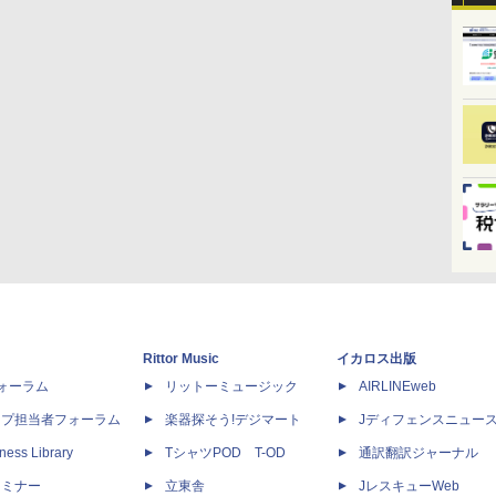
Rittor Music
イカロス出版
dフォーラム
リットーミュージック
AIRLINEweb
ップ担当者フォーラム
楽器探そう!デジマート
Jディフェンスニュー
ness Library
TシャツPOD T-OD
通訳翻訳ジャーナル
セミナー
立東舎
JレスキューWeb