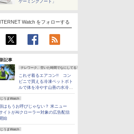
ゲーミングノート」
NTERNET Watch をフォローする
新記事
テレワーク、空いた時間でなにしてる？
これぞ着るエアコン!! コン
ビニで買える冷凍ペットボト
ルで体を冷やす山善の水冷ベ
ストがロードバイクにちょう
じうまWatch
どいい【ぼっち・ざ・ろー
ど！その14】
類はもうお呼びじゃない？ 米ニュー
サイトがAIクローラー対象の広告配信
開始
じうまWatch