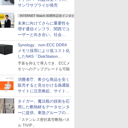
サンワサプライが発売
INTERNET Watch 30周年記念インタビュー
未来に向けてさらに重要性を
増す通信インフラ、関西でユ
ーザーと向き合い、社会
の“あたらしい”を起動し続け
Synology、non-ECC DDR4
る～オプテージ
メモリ採用により低コスト化
したNAS「DiskStation
neo+」シリーズ
予算を抑えて導入でき、ECCメ
モリへのアップグレードも可能
消費者庁、希少な商品を安く
販売すると見せかける偽通販
サイトに注意喚起、サイト名
とドメイン名を公表
タイガー、魔法瓶の技術を応
用した断熱材をデータセンタ
ーに提供、東急グループの実
証実験で
「ステンレス密封真空断熱パネ
ル TIVIP」