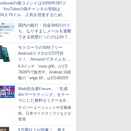
acebookの偽コメントは1000件287ド
、YouTubeの偽チャンネル登録は
000人78ドル…人気を捏造するための
格リストが公開中
国内の銀行・信金386行のう
ち、なりすましメールを遮断
できる状態だったのは26.7％
にとどまる～GMOブランド
モトローラのSIMフリー
セキュリティ調査
Androidスマホが2万円切
り！ Amazonでタイムセー
ル
6.9インチ「moto g06」が1万
7820円で販売中。Android 16搭
載の「edge 60」は4万4820円
Web担当者Forum、「生成
AI×マーケティング」をテー
マにした無料セミナーを8月
27日にオンライン開催
サイバーエージェントや文藝春
秋、日本マイクロソフトなどが
登壇
5万冊以上が対象！ 最大