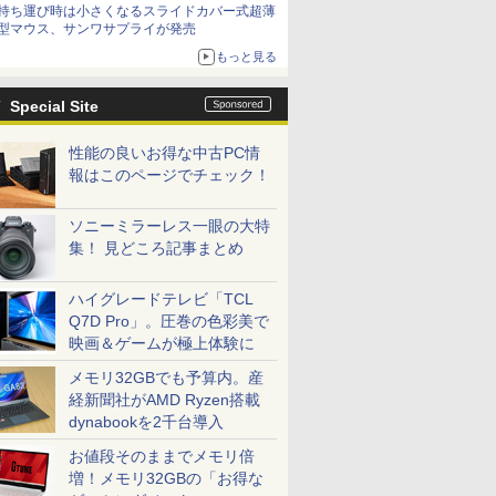
持ち運び時は小さくなるスライドカバー式超薄
型マウス、サンワサプライが発売
もっと見る
Special Site
性能の良いお得な中古PC情
報はこのページでチェック！
ソニーミラーレス一眼の大特
集！ 見どころ記事まとめ
ハイグレードテレビ「TCL
Q7D Pro」。圧巻の色彩美で
映画＆ゲームが極上体験に
メモリ32GBでも予算内。産
経新聞社がAMD Ryzen搭載
dynabookを2千台導入
お値段そのままでメモリ倍
増！メモリ32GBの「お得な