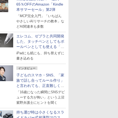
65％OFFのAmazon「Kindle
本サマーセール」第2弾
「MCP完全入門」「いちばん
やさしいAIリサーチの教本」な
どAI関連本も多数
エレコム、ゼブラと共同開発
した、タッチペンとしてもボ
ールペンとしても使える「ス
タイラスツーウェイ」発売
iPadにも紙にも、持ち替えずに
書き込める
インタビュー
子どものスマホ・SNS、「家
族で話し合ってルール作り」
と言われても、正直難しくな
いですか？
「16歳になった瞬間にSNSデビ
ューする方が怖い」という上沼
紫野弁護士にヒントを聞く
持ち運び時は小さくなるスラ
イドカバー式超薄型マウス、