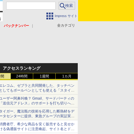
Impress サイト
全カテゴリ
バックナンバー
アクセスランキング
時間
24時間
1週間
1カ月
エレコム、ゼブラと共同開発した、タッチペン
としてもボールペンとしても使える「スタイラ
スツーウェイ」発売 iPadにも紙にも、持ち替
ユーザー阿鼻叫喚？ Gmail、サードパーティの
えずに書き込める
「送信元アドレス」のサポートを打ち切りへ
【やじうまWatch】
タイガー、魔法瓶の技術を応用した断熱材をデ
ータセンターに提供、東急グループの実証実験
で 「ステンレス密封真空断熱パネル TIVIP」
消費者庁、希少な商品を安く販売すると見せか
ける偽通販サイトに注意喚起、サイト名とドメ
イン名を公表