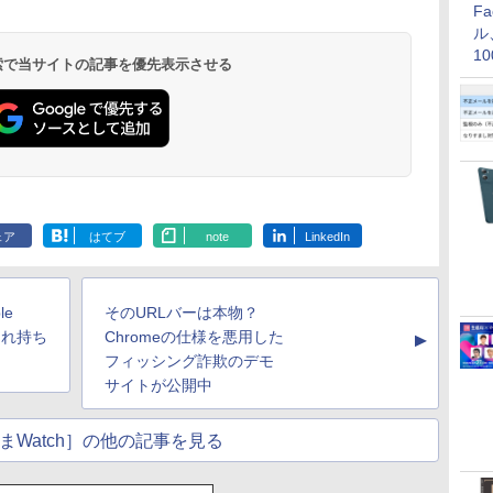
F
ル
1
 検索で当サイトの記事を優先表示させる
価
ェア
はてブ
note
LinkedIn
e
そのURLバーは本物？
され持ち
Chromeの仕様を悪用した
▲
フィッシング詐欺のデモ
サイトが公開中
まWatch］の他の記事を見る