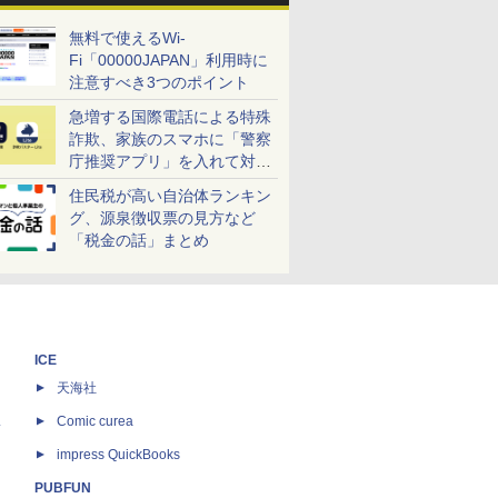
無料で使えるWi-
Fi「00000JAPAN」利用時に
注意すべき3つのポイント
急増する国際電話による特殊
詐欺、家族のスマホに「警察
庁推奨アプリ」を入れて対策
しよう！
住民税が高い自治体ランキン
グ、源泉徴収票の見方など
「税金の話」まとめ
ICE
天海社
ス
Comic curea
impress QuickBooks
PUBFUN