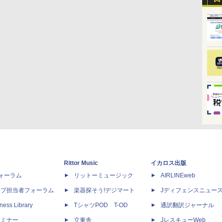
Rittor Music
イカロス出版
dフォーラム
リットーミュージック
AIRLINEweb
ップ担当者フォーラム
楽器探そう!デジマート
Jディフェンスニュー
ness Library
TシャツPOD T-OD
通訳翻訳ジャーナル
セミナー
立東舎
JレスキューWeb