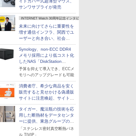
イドカバー式超薄型マウス、
サンワサプライが発売
INTERNET Watch 30周年記念インタビュー
未来に向けてさらに重要性を
増す通信インフラ、関西でユ
ーザーと向き合い、社会
の“あたらしい”を起動し続け
Synology、non-ECC DDR4
る～オプテージ
メモリ採用により低コスト化
したNAS「DiskStation
neo+」シリーズ
予算を抑えて導入でき、ECCメ
モリへのアップグレードも可能
消費者庁、希少な商品を安く
販売すると見せかける偽通販
サイトに注意喚起、サイト名
とドメイン名を公表
タイガー、魔法瓶の技術を応
用した断熱材をデータセンタ
ーに提供、東急グループの実
証実験で
「ステンレス密封真空断熱パネ
ル TIVIP」