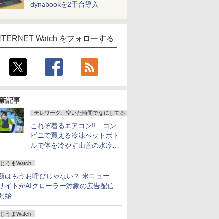
dynabookを2千台導入
NTERNET Watch をフォローする
新記事
テレワーク、空いた時間でなにしてる？
これぞ着るエアコン!! コン
ビニで買える冷凍ペットボト
ルで体を冷やす山善の水冷ベ
ストがロードバイクにちょう
じうまWatch
どいい【ぼっち・ざ・ろー
ど！その14】
類はもうお呼びじゃない？ 米ニュー
サイトがAIクローラー対象の広告配信
開始
じうまWatch