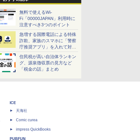
無料で使えるWi-
Fi「00000JAPAN」利用時に
注意すべき3つのポイント
急増する国際電話による特殊
詐欺、家族のスマホに「警察
庁推奨アプリ」を入れて対策
しよう！
住民税が高い自治体ランキン
グ、源泉徴収票の見方など
「税金の話」まとめ
ICE
天海社
ス
Comic curea
impress QuickBooks
PUBFUN