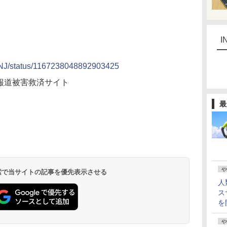
I
ANJ/status/1167238048892903425
証・報道被害救済サイト
最
や
 検索で当サイトの記事を優先表示させる
人
ス
を
や