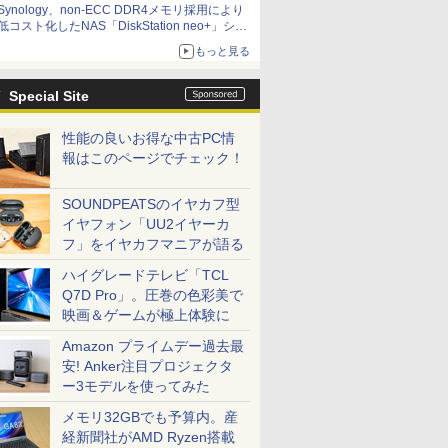
Synology、non-ECC DDR4メモリ採用により
低コスト化したNAS「DiskStation neo+」シリ
ーズ 予算を抑えて導入でき、ECCメモリへの
もっと見る
アップグレードも可能
Special Site
性能の良いお得な中古PC情
報はこのページでチェック！
SOUNDPEATSのイヤカフ型
イヤフォン「UU2イヤーカ
フ」をイヤカフマニアが語る
ハイグレードテレビ「TCL
Q7D Pro」。圧巻の色彩美で
映画＆ゲームが極上体験に
Amazon プライムデー過去最
安! Anker注目プロジェクタ
ー3モデルを使ってみた
メモリ32GBでも予算内。産
経新聞社がAMD Ryzen搭載