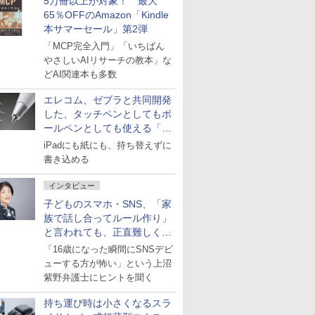
5万冊以上が対象！ 最大
65％OFFのAmazon「Kindle
本サマーセール」第2弾
「MCP完全入門」「いちばん
やさしいAIリサーチの教本」な
どAI関連本も多数
エレコム、ゼブラと共同開発
した、タッチペンとしてもボ
ールペンとしても使える「ス
タイラスツーウェイ」発売
iPadにも紙にも、持ち替えずに
書き込める
インタビュー
子どものスマホ・SNS、「家
族で話し合ってルール作り」
と言われても、正直難しくな
いですか？
「16歳になった瞬間にSNSデビ
ューする方が怖い」という上沼
紫野弁護士にヒントを聞く
持ち運び時は小さくなるスラ