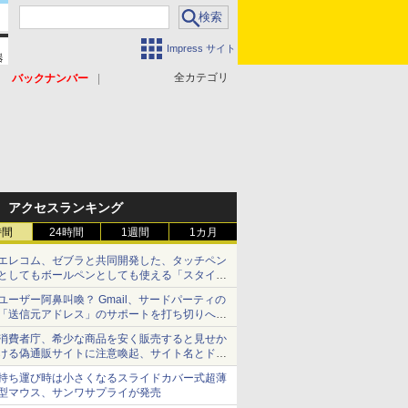
Impress サイト
全カテゴリ
バックナンバー
アクセスランキング
時間
24時間
1週間
1カ月
エレコム、ゼブラと共同開発した、タッチペン
としてもボールペンとしても使える「スタイラ
スツーウェイ」発売 iPadにも紙にも、持ち替
ユーザー阿鼻叫喚？ Gmail、サードパーティの
えずに書き込める
「送信元アドレス」のサポートを打ち切りへ
【やじうまWatch】
消費者庁、希少な商品を安く販売すると見せか
ける偽通販サイトに注意喚起、サイト名とドメ
イン名を公表
持ち運び時は小さくなるスライドカバー式超薄
型マウス、サンワサプライが発売