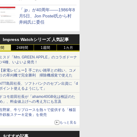
「.jp」が40周年――1986年8
月5日、Jon Postel氏から村
井純氏に委任
Impress Watchシリーズ 人気記事
時間
24時間
1週間
1カ月
ミスド「Mrs. GREEN APPLE」のコラボドーナ
ツ4種、いよいよ発売！
【家電レビュー】手ごわい雑草との戦い、コメ
リの草刈機で完全勝利 掃除機感覚で使えた
NTT島田社長、ソフトバンクのセブン出資に「d
ポイント使えるようにして」
ドコモ前田社長が「ahamo40GB化は検証のた
め」、料金値上げへの考え方にも言及
吉野家、牛リブロースを熱々で提供する「極旨
牛鉄板ステーキ定食」を発売
もっと見る
おすすめ記事