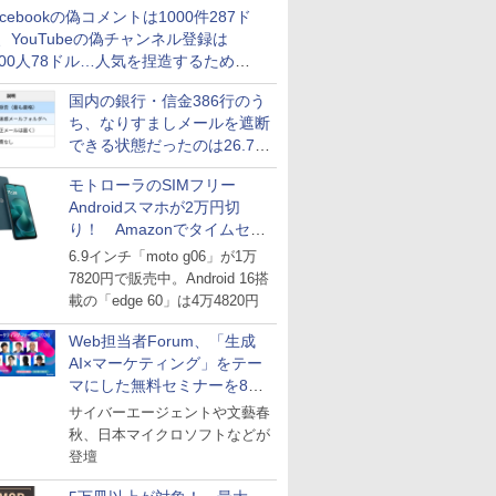
acebookの偽コメントは1000件287ド
、YouTubeの偽チャンネル登録は
000人78ドル…人気を捏造するための
格リストが公開中
国内の銀行・信金386行のう
ち、なりすましメールを遮断
できる状態だったのは26.7％
にとどまる～GMOブランド
モトローラのSIMフリー
セキュリティ調査
Androidスマホが2万円切
り！ Amazonでタイムセー
ル
6.9インチ「moto g06」が1万
7820円で販売中。Android 16搭
載の「edge 60」は4万4820円
Web担当者Forum、「生成
AI×マーケティング」をテー
マにした無料セミナーを8月
27日にオンライン開催
サイバーエージェントや文藝春
秋、日本マイクロソフトなどが
登壇