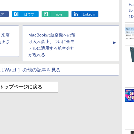
F
ル
ェア
はてブ
note
LinkedIn
1
価
と来店
MacBookの航空機への預
是正さ
け入れ禁止、ついに全モ
▲
デルに適用する航空会社
が現れる
まWatch］の他の記事を見る
トップページに戻る