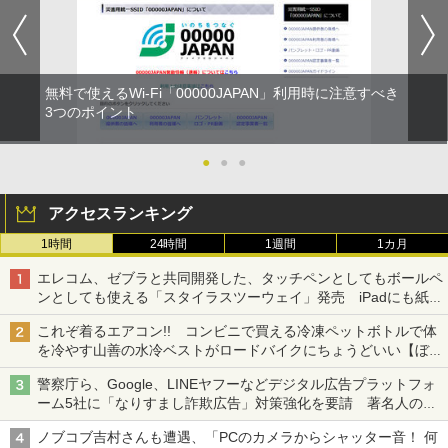
無料で使えるWi-Fi「00000JAPAN」利用時に注意すべき
3つのポイント
●
●
●
アクセスランキング
1時間
24時間
1週間
1カ月
エレコム、ゼブラと共同開発した、タッチペンとしてもボールペ
ンとしても使える「スタイラスツーウェイ」発売 iPadにも紙に
も、持ち替えずに書き込める
これぞ着るエアコン!! コンビニで買える冷凍ペットボトルで体
を冷やす山善の水冷ベストがロードバイクにちょうどいい【ぼっ
ち・ざ・ろーど！その14】【空いた時間でなにしてる？】
警察庁ら、Google、LINEヤフーなどデジタル広告プラットフォ
ーム5社に「なりすまし詐欺広告」対策強化を要請 著名人の写
真や映像を使った投資詐欺などへの対策として
ノブコブ吉村さんも遭遇、「PCのカメラからシャッター音！ 何