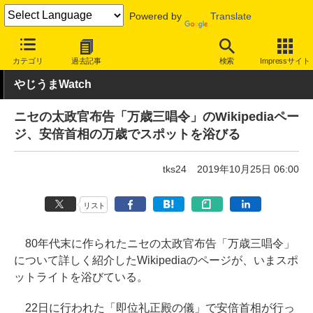
Powered by
Translate
INTERNET Watch
トピック
ネットの話題
カテゴリ
過去記事
検索
Impressサイト
やじうまWatch
ニセの太政官布告「万歳三唱令」のWikipediaペー
ジ、安倍首相の万歳でスポットを浴びる
tks24
2019年10月25日 06:00
リスト
80年代末に作られたニセの太政官布告「万歳三唱令」
について詳しく紹介したWikipediaのページが、いまスポ
ットライトを浴びている。
22日に行われた「即位礼正殿の儀」で安倍首相が行っ