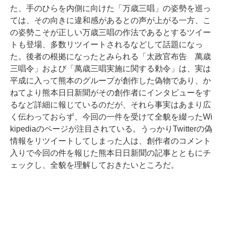
た、手のひらを内側に向けた「万歳三唱」の姿勢を巡っ
ては、その向きに違和感があるとの声が上がる一方、こ
の姿勢こそが正しい万歳三唱の作法であるとするツイー
トも登場、多数リツイートされるなどして話題になっ
た。後者の根拠になったとみられる「太政官布告 萬歳
三唱令」および「萬歳三唱実施に関する勅令」は、実は
平成に入って熊本のグループが創作した偽物であり、か
ねてより熊本日日新聞がその創作者にインタビューをす
るなど詳細に報じているのだが、それら事実はあまり広
く伝わっておらず、今回の一件を受けて全貌を綴ったWi
kipediaのページが注目されている。うっかりTwitterの偽
情報をリツイートしてしまった人は、創作者のコメント
入りで今回の件を報じた熊本日日新聞の記事とともにチ
ェックし、全貌を理解しておきたいところだ。