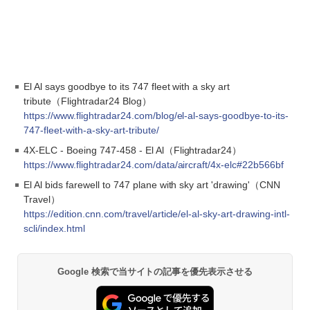
El Al says goodbye to its 747 fleet with a sky art
tribute（Flightradar24 Blog）
https://www.flightradar24.com/blog/el-al-says-goodbye-to-its-
747-fleet-with-a-sky-art-tribute/
4X-ELC - Boeing 747-458 - El Al（Flightradar24）
https://www.flightradar24.com/data/aircraft/4x-elc#22b566bf
El Al bids farewell to 747 plane with sky art 'drawing'（CNN
Travel）
https://edition.cnn.com/travel/article/el-al-sky-art-drawing-intl-
scli/index.html
Google 検索で当サイトの記事を優先表示させる