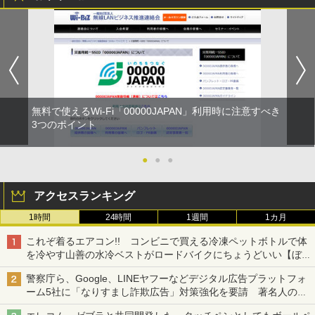
無料で使えるWi-Fi「00000JAPAN」利用時に注意すべき
3つのポイント
●
●
●
アクセスランキング
1時間
24時間
1週間
1カ月
これぞ着るエアコン!! コンビニで買える冷凍ペットボトルで体
を冷やす山善の水冷ベストがロードバイクにちょうどいい【ぼっ
ち・ざ・ろーど！その14】【空いた時間でなにしてる？】
警察庁ら、Google、LINEヤフーなどデジタル広告プラットフォ
ーム5社に「なりすまし詐欺広告」対策強化を要請 著名人の写
真や映像を使った投資詐欺などへの対策として