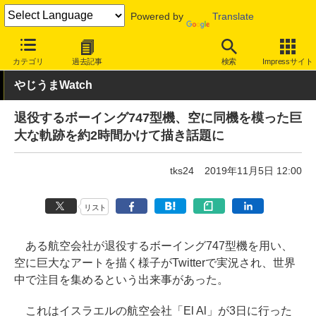
Powered by
Translate
INTERNET Watch
トピック
ネットの話題
カテゴリ
過去記事
検索
Impressサイト
やじうまWatch
退役するボーイング747型機、空に同機を模った巨
大な軌跡を約2時間かけて描き話題に
tks24
2019年11月5日 12:00
リスト
ある航空会社が退役するボーイング747型機を用い、
空に巨大なアートを描く様子がTwitterで実況され、世界
中で注目を集めるという出来事があった。
これはイスラエルの航空会社「El Al」が3日に行った