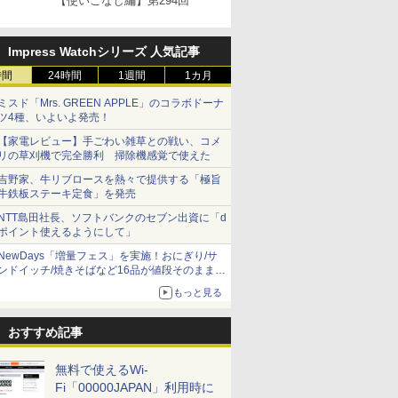
【使いこなし編】第294回
Impress Watchシリーズ 人気記事
時間
24時間
1週間
1カ月
ミスド「Mrs. GREEN APPLE」のコラボドーナ
ツ4種、いよいよ発売！
【家電レビュー】手ごわい雑草との戦い、コメ
リの草刈機で完全勝利 掃除機感覚で使えた
吉野家、牛リブロースを熱々で提供する「極旨
牛鉄板ステーキ定食」を発売
NTT島田社長、ソフトバンクのセブン出資に「d
ポイント使えるようにして」
NewDays「増量フェス」を実施！おにぎり/サ
ンドイッチ/焼きそばなど16品が値段そのままで
ボリュームアップ
もっと見る
おすすめ記事
無料で使えるWi-
Fi「00000JAPAN」利用時に