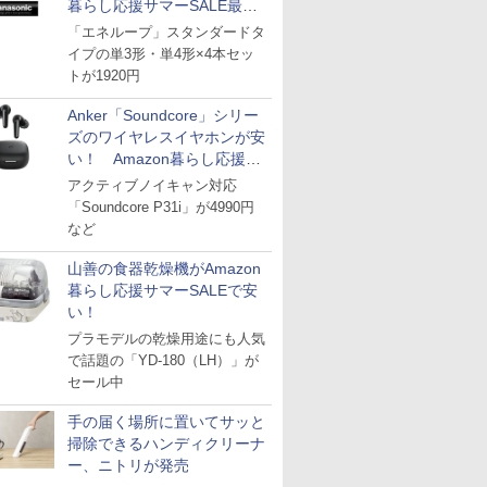
暮らし応援サマーSALE最終
日
「エネループ」スタンダードタ
イプの単3形・単4形×4本セッ
トが1920円
Anker「Soundcore」シリー
ズのワイヤレスイヤホンが安
い！ Amazon暮らし応援サ
マーSALE
アクティブノイキャン対応
「Soundcore P31i」が4990円
など
山善の食器乾燥機がAmazon
暮らし応援サマーSALEで安
い！
プラモデルの乾燥用途にも人気
で話題の「YD-180（LH）」が
セール中
手の届く場所に置いてサッと
掃除できるハンディクリーナ
ー、ニトリが発売