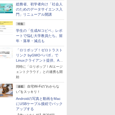
総務省、初学者向け「社会人
のためのデータサイエンス入
門」リニューアル開講
特集
学生の「生成AIコピペ」レポ
ートで悩む大学教員たち。留
年・落単・減点も
「ロリポップ！ゼロトラスト
リンク byGMOペパボ」で
Linuxクライアント提供、AI
エージェントの接続が容易に
同時に「ロリポップ！AIエージ
ェントクラウド」との連携も開
始
自宅Wi-Fiの“わからな
連載
い”をスッキリ！
Androidの写真と動画をMac
にUSBケーブル接続でバック
アップする