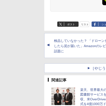
ポスト
リスト
シ
検品していなかった？ 「ドローン
▲
したら泥が届いた」Amazonのレ
話題に
［やじう
関連記事
楽天、世界最大
図書館サービス
収、米OverDriv
式を4億1000万