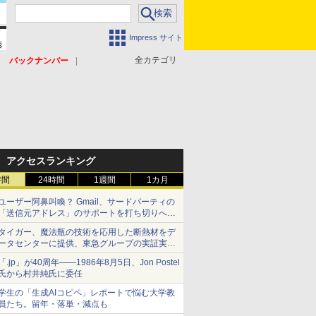
Impress サイト
全カテゴリ
バックナンバー
アクセスランキング
時間
24時間
1週間
1カ月
ユーザー阿鼻叫喚？ Gmail、サードパーティの
「送信元アドレス」のサポートを打ち切りへ
【やじうまWatch】
タイガー、魔法瓶の技術を応用した断熱材をデ
ータセンターに提供、東急グループの実証実験
で 「ステンレス密封真空断熱パネル TIVIP」
「.jp」が40周年――1986年8月5日、Jon Postel
氏から村井純氏に委任
学生の「生成AIコピペ」レポートで悩む大学教
員たち。留年・落単・減点も