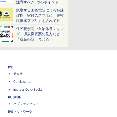
注意すべき3つのポイント
急増する国際電話による特殊
詐欺、家族のスマホに「警察
庁推奨アプリ」を入れて対策
しよう！
住民税が高い自治体ランキン
グ、源泉徴収票の見方など
「税金の話」まとめ
ICE
天海社
ス
Comic curea
impress QuickBooks
PUBFUN
パブファンセルフ
IPGネットワーク