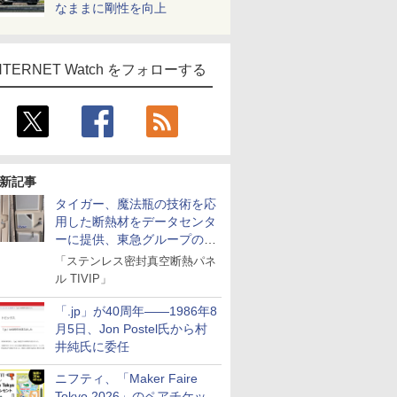
なままに剛性を向上
NTERNET Watch をフォローする
新記事
タイガー、魔法瓶の技術を応
用した断熱材をデータセンタ
ーに提供、東急グループの実
証実験で
「ステンレス密封真空断熱パネ
ル TIVIP」
「.jp」が40周年――1986年8
月5日、Jon Postel氏から村
井純氏に委任
ニフティ、「Maker Faire
Tokyo 2026」のペアチケッ