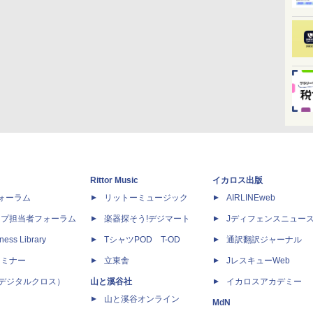
Rittor Music
イカロス出版
dフォーラム
リットーミュージック
AIRLINEweb
ップ担当者フォーラム
楽器探そう!デジマート
Jディフェンスニュー
ness Library
TシャツPOD T-OD
通訳翻訳ジャーナル
セミナー
立東舎
JレスキューWeb
 X（デジタルクロス）
山と溪谷社
イカロスアカデミー
山と溪谷オンライン
MdN