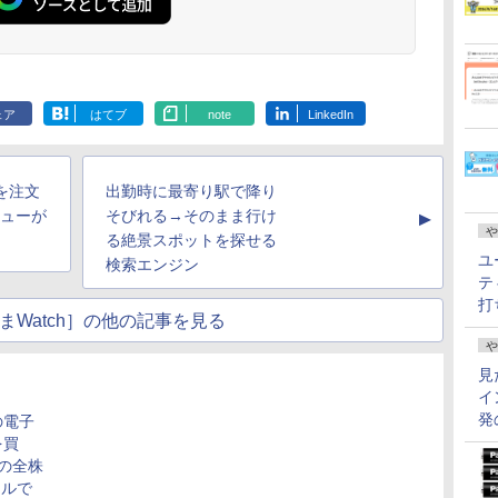
ェア
はてブ
note
LinkedIn
を注文
出勤時に最寄り駅で降り
ビューが
そびれる→そのまま行け
▲
や
る絶景スポットを探せる
ユ
検索エンジン
テ
打
まWatch］の他の記事を見る
や
見
イ
発
の電子
を買
eの全株
ドルで