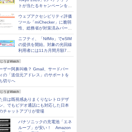
トが当たるキャンペーンをX
で実施。8月16日まで
ウェブアクセシビリティ評価
ツール「miChecker」に脆弱
性、総務省が対策済みバージ
ョンへの更新を呼び掛け
ニフティ、「NifMo」でeSIM
の提供を開始。対象の光回線
利用者には11カ月間月額770
円割引のキャンペーン
じうまWatch
ーザー阿鼻叫喚？ Gmail、サードパー
ィの「送信元アドレス」のサポートを
ち切りへ
じうまWatch
た目は既視感ありまくりなレトロデザ
ン、でもビデオ通話にも対応した日本
のチャットアプリが登場
パナソニックの充電池「エネ
ループ」が安い！ Amazon