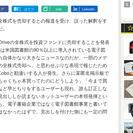
ェア
はてブ
note
LinkedIn
株式を売却するとの報道を受け、誤った解釈をす
だ。
Driveの全株式を投資ファンドに売却することを発表
iveは米国図書館の90％以上に導入されている電子図
れ自体かなり大きなニュースなのだが、一部のメデ
の全株式売却へ」と思わせぶりな表現で報じたため
oboと勘違いする人が発生。さらに某匿名掲示板で
ちゃくちゃ本買ってたのにどうしよう」「今まで買
など早とちりをするユーザーも現れ、誰も訂正しな
見出ししか読まないネットユーザーの本領発揮とい
も、電子書籍企業ではなく電子図書館事業と書いて
はなかったはずで、見出しを付けた側にも一定の問