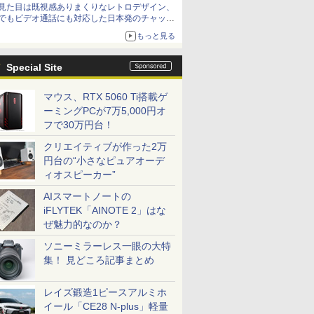
見た目は既視感ありまくりなレトロデザイン、
でもビデオ通話にも対応した日本発のチャット
アプリが登場【やじうまWatch】
もっと見る
Special Site
マウス、RTX 5060 Ti搭載ゲ
ーミングPCが7万5,000円オ
フで30万円台！
クリエイティブが作った2万
円台の“小さなピュアオーデ
ィオスピーカー”
AIスマートノートの
iFLYTEK「AINOTE 2」はな
ぜ魅力的なのか？
ソニーミラーレス一眼の大特
集！ 見どころ記事まとめ
レイズ鍛造1ピースアルミホ
イール「CE28 N-plus」軽量