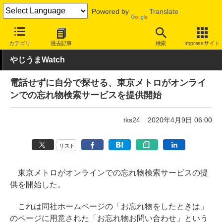
Powered by
Translate
INTERNET Watch
サービス/ソフト
サービス
その他
カテゴリ
過去記事
検索
Impressサイト
やじうまWatch
電話せずに自分で探せる、東京メトロがオンライ
ンでの忘れ物検索サービスを提供開始
tks24
2020年4月9日 06:00
リスト
東京メトロがオンラインでの忘れ物検索サービスの提
供を開始した。
これは同社ホームページの「お忘れ物をしたときは」
のページに用意された「お忘れ物お問い合わせ」という