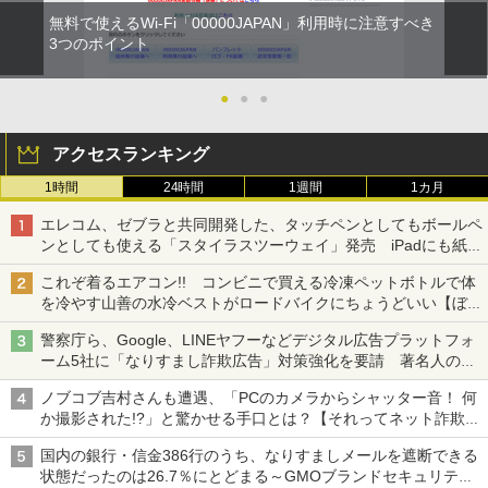
無料で使えるWi-Fi「00000JAPAN」利用時に注意すべき
3つのポイント
●
●
●
アクセスランキング
1時間
24時間
1週間
1カ月
エレコム、ゼブラと共同開発した、タッチペンとしてもボールペ
ンとしても使える「スタイラスツーウェイ」発売 iPadにも紙に
も、持ち替えずに書き込める
これぞ着るエアコン!! コンビニで買える冷凍ペットボトルで体
を冷やす山善の水冷ベストがロードバイクにちょうどいい【ぼっ
ち・ざ・ろーど！その14】【空いた時間でなにしてる？】
警察庁ら、Google、LINEヤフーなどデジタル広告プラットフォ
ーム5社に「なりすまし詐欺広告」対策強化を要請 著名人の写
真や映像を使った投資詐欺などへの対策として
ノブコブ吉村さんも遭遇、「PCのカメラからシャッター音！ 何
か撮影された!?」と驚かせる手口とは？【それってネット詐欺で
すよ！】
国内の銀行・信金386行のうち、なりすましメールを遮断できる
状態だったのは26.7％にとどまる～GMOブランドセキュリティ