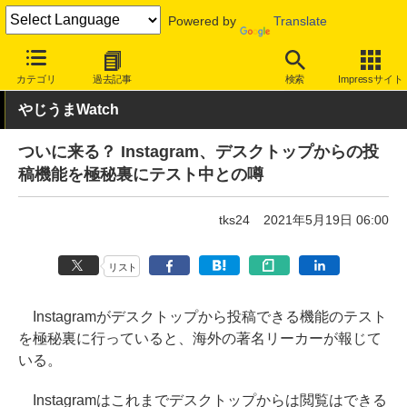
Powered by
Translate
INTERNET Watch
トピック
ネットの話題
カテゴリ
過去記事
検索
Impressサイト
やじうまWatch
ついに来る？ Instagram、デスクトップからの投
稿機能を極秘裏にテスト中との噂
tks24
2021年5月19日 06:00
リスト
Instagramがデスクトップから投稿できる機能のテスト
を極秘裏に行っていると、海外の著名リーカーが報じて
いる。
Instagramはこれまでデスクトップからは閲覧はできる