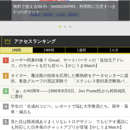
無料で使えるWi-Fi「00000JAPAN」利用時に注意すべき
3つのポイント
●
●
●
アクセスランキング
1時間
24時間
1週間
1カ月
ユーザー阿鼻叫喚？ Gmail、サードパーティの「送信元アドレ
ス」のサポートを打ち切りへ【やじうまWatch】
タイガー、魔法瓶の技術を応用した断熱材をデータセンターに提
供、東急グループの実証実験で 「ステンレス密封真空断熱パネ
ル TIVIP」
「.jp」が40周年――1986年8月5日、Jon Postel氏から村井純氏
に委任
学生の「生成AIコピペ」レポートで悩む大学教員たち。留年・落
単・減点も
見た目は既視感ありまくりなレトロデザイン、でもビデオ通話に
も対応した日本発のチャットアプリが登場【やじうまWatch】