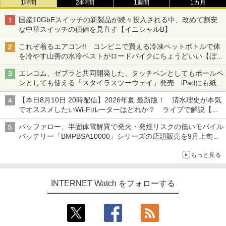
1時間
24時間
1週間
1カ月
国産10GbEスイッチの新製品が続々投入される中、改めて割安
な中華スイッチの価値を見直す【イニシャルB】
これぞ着るエアコン!! コンビニで買える冷凍ペットボトルで体
を冷やす山善の水冷ベストがロードバイクにちょうどいい【ぼっ
ち・ざ・ろーど！その14】【空いた時間でなにしてる？】
エレコム、ゼブラと共同開発した、タッチペンとしてもボールペ
ンとしても使える「スタイラスツーウェイ」発売 iPadにも紙に
も、持ち替えずに書き込める
【本日8月10日 20時配信】2026年夏 最新版！ 清水理史が本気
でオススメしたいWi-Fiルーターはどれか？ ライブで解説【清
水理史の「イニシャルB」チャンネル】
バッファロー、半固体電解質で発火・発煙リスクの低いモバイル
バッテリー「BMPBSA10000」シリーズの店頭販売を9月上旬に
開始
もっと見る
INTERNET Watch をフォローする