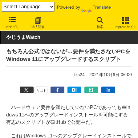
Powered by
Translate
INTERNET Watch
トピック
Windows 11
カテゴリ
過去記事
検索
Impressサイト
やじうまWatch
もちろん公式ではないが…要件を満たさないPCを
Windows 11にアップグレードするスクリプト
tks24
2021年10月6日 06:00
リスト
ハードウェア要件を満たしていないPCであってもWin
dows 11へのアップグレードインストールを可能にする
有志のスクリプトがGitHubで公開中だ。
これはWindows 11へのアップグレードインストールで