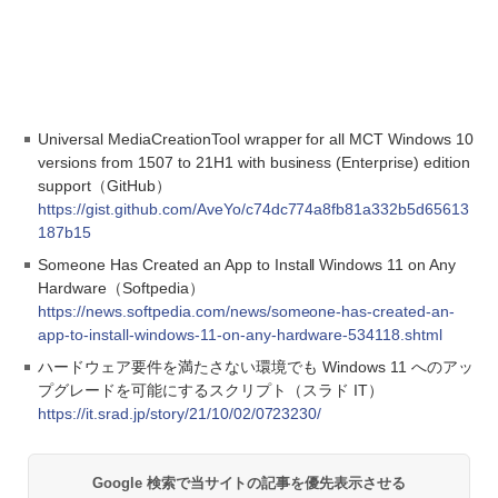
Universal MediaCreationTool wrapper for all MCT Windows 10
versions from 1507 to 21H1 with business (Enterprise) edition
support（GitHub）
https://gist.github.com/AveYo/c74dc774a8fb81a332b5d65613
187b15
Someone Has Created an App to Install Windows 11 on Any
Hardware（Softpedia）
https://news.softpedia.com/news/someone-has-created-an-
app-to-install-windows-11-on-any-hardware-534118.shtml
ハードウェア要件を満たさない環境でも Windows 11 へのアッ
プグレードを可能にするスクリプト（スラド IT）
https://it.srad.jp/story/21/10/02/0723230/
Google 検索で当サイトの記事を優先表示させる