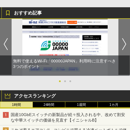
おすすめ記事
無料で使えるWi-Fi「00000JAPAN」利用時に注意すべき
3つのポイント
●
●
●
アクセスランキング
1時間
24時間
1週間
1カ月
国産10GbEスイッチの新製品が続々投入される中、改めて割安
な中華スイッチの価値を見直す【イニシャルB】