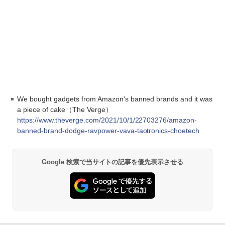
We bought gadgets from Amazon's banned brands and it was
a piece of cake（The Verge）
https://www.theverge.com/2021/10/1/22703276/amazon-
banned-brand-dodge-ravpower-vava-taotronics-choetech
Google 検索で当サイトの記事を優先表示させる