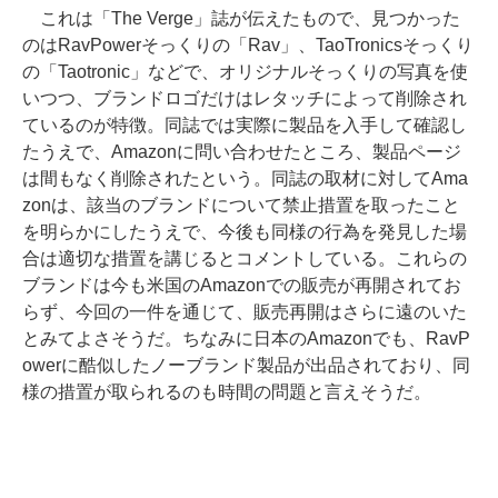
これは「The Verge」誌が伝えたもので、見つかった
のはRavPowerそっくりの「Rav」、TaoTronicsそっくり
の「Taotronic」などで、オリジナルそっくりの写真を使
いつつ、ブランドロゴだけはレタッチによって削除され
ているのが特徴。同誌では実際に製品を入手して確認し
たうえで、Amazonに問い合わせたところ、製品ページ
は間もなく削除されたという。同誌の取材に対してAma
zonは、該当のブランドについて禁止措置を取ったこと
を明らかにしたうえで、今後も同様の行為を発見した場
合は適切な措置を講じるとコメントしている。これらの
ブランドは今も米国のAmazonでの販売が再開されてお
らず、今回の一件を通じて、販売再開はさらに遠のいた
とみてよさそうだ。ちなみに日本のAmazonでも、RavP
owerに酷似したノーブランド製品が出品されており、同
様の措置が取られるのも時間の問題と言えそうだ。