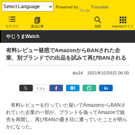
Powered by
Translate
INTERNET Watch
トピック
ネットの話題
カテゴリ
過去記事
検索
Impressサイト
やじうまWatch
有料レビュー疑惑でAmazonからBANされた企
業、別ブランドでの出品を試みて再びBANされる
tks24
2021年10月6日 06:00
リスト
有料レビューを行っていた疑いでAmazonからBANさ
れていた企業の一部が、ブランドを偽ってAmazonで販
売を再開し、再びBANの憂き目に遭っていたことが明ら
かになった。