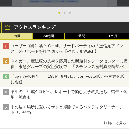
●
●
●
アクセスランキング
1時間
24時間
1週間
1カ月
ユーザー阿鼻叫喚？ Gmail、サードパーティの「送信元アドレ
ス」のサポートを打ち切りへ【やじうまWatch】
タイガー、魔法瓶の技術を応用した断熱材をデータセンターに提
供、東急グループの実証実験で 「ステンレス密封真空断熱パネ
ル TIVIP」
「.jp」が40周年――1986年8月5日、Jon Postel氏から村井純氏
に委任
学生の「生成AIコピペ」レポートで悩む大学教員たち。留年・落
単・減点も
手の届く場所に置いてサッと掃除できるハンディクリーナー、ニ
トリが発売
もっと見る