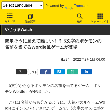
Powered by
Translate
INTERNET Watch
サービス/ソフト
サービス
その他
カテゴリ
過去記事
検索
Impressサイト
やじうまWatch
簡単そうに見えて難しい！？ 5文字のポケモンの
名前を当てるWordle風ゲームが登場
tks24
2022年2月1日 06:00
リスト
5文字からなるポケモンの名前を当てるゲーム「ポケ
モンWordle」が登場した。
これは名前からも分かるように、人気パズルゲームWo
rdleにインスパイアされたゲームで、5文字のマスにポケ