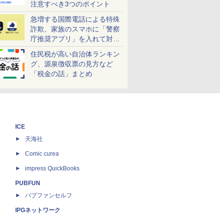
注意すべき3つのポイント
急増する国際電話による特殊
詐欺、家族のスマホに「警察
庁推奨アプリ」を入れて対策
しよう！
住民税が高い自治体ランキン
グ、源泉徴収票の見方など
「税金の話」まとめ
ICE
天海社
ス
Comic curea
impress QuickBooks
PUBFUN
パブファンセルフ
IPGネットワーク