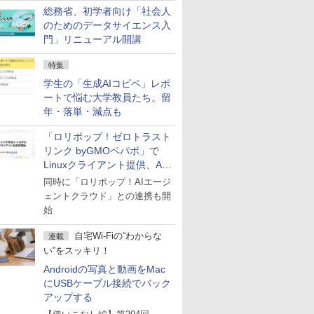
総務省、初学者向け「社会人
のためのデータサイエンス入
門」リニューアル開講
特集
学生の「生成AIコピペ」レポ
ートで悩む大学教員たち。留
年・落単・減点も
「ロリポップ！ゼロトラスト
リンク byGMOペパボ」で
Linuxクライアント提供、AI
エージェントの接続が容易に
同時に「ロリポップ！AIエージ
ェントクラウド」との連携も開
始
自宅Wi-Fiの“わからな
連載
い”をスッキリ！
Androidの写真と動画をMac
にUSBケーブル接続でバック
アップする