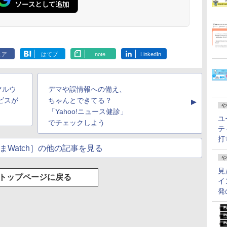
ェア
はてブ
note
LinkedIn
マルウ
デマや誤情報への備え、
ビスが
ちゃんとできてる？
▲
や
「Yahoo!ニュース健診」
ユ
でチェックしよう
テ
打
まWatch］の他の記事を見る
や
見
トップページに戻る
イ
発