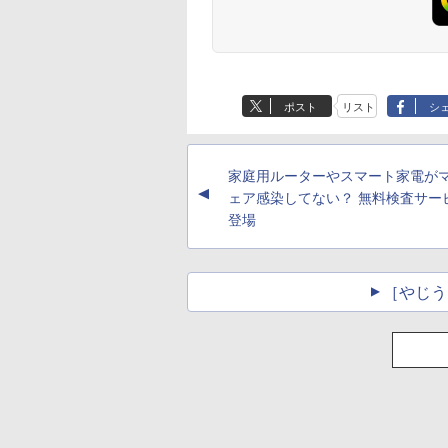
ポスト
リスト
シ
家庭用ルーターやスマート家電が
▲
ェア感染してない？ 無料検査サー
登場
［やじう