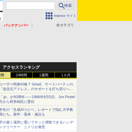
Impress サイト
全カテゴリ
バックナンバー
アクセスランキング
時間
24時間
1週間
1カ月
ユーザー阿鼻叫喚？ Gmail、サードパーティの
「送信元アドレス」のサポートを打ち切りへ
【やじうまWatch】
「.jp」が40周年――1986年8月5日、Jon Postel
氏から村井純氏に委任
学生の「生成AIコピペ」レポートで悩む大学教
員たち。留年・落単・減点も
手の届く場所に置いてサッと掃除できるハンデ
ィクリーナー、ニトリが発売