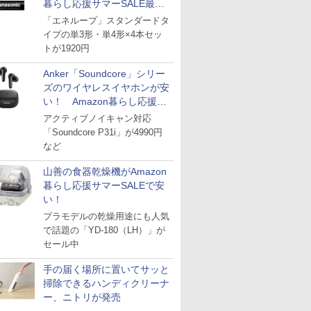
暮らし応援サマーSALE最終
日
「エネループ」スタンダードタ
イプの単3形・単4形×4本セッ
トが1920円
Anker「Soundcore」シリー
ズのワイヤレスイヤホンが安
い！ Amazon暮らし応援サ
マーSALE
アクティブノイキャン対応
「Soundcore P31i」が4990円
など
山善の食器乾燥機がAmazon
暮らし応援サマーSALEで安
い！
プラモデルの乾燥用途にも人気
で話題の「YD-180（LH）」が
セール中
手の届く場所に置いてサッと
掃除できるハンディクリーナ
ー、ニトリが発売