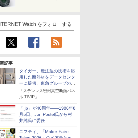
NTERNET Watch をフォローする
新記事
タイガー、魔法瓶の技術を応
用した断熱材をデータセンタ
ーに提供、東急グループの実
証実験で
「ステンレス密封真空断熱パネ
ル TIVIP」
「.jp」が40周年――1986年8
月5日、Jon Postel氏から村
井純氏に委任
ニフティ、「Maker Faire
Tokyo 2026」のペアチケッ