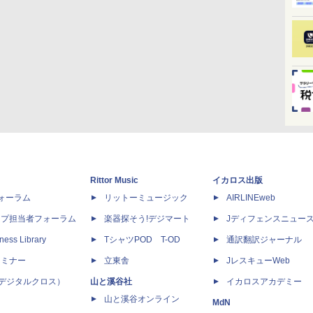
Rittor Music
イカロス出版
dフォーラム
リットーミュージック
AIRLINEweb
ップ担当者フォーラム
楽器探そう!デジマート
Jディフェンスニュー
ness Library
TシャツPOD T-OD
通訳翻訳ジャーナル
セミナー
立東舎
JレスキューWeb
 X（デジタルクロス）
山と溪谷社
イカロスアカデミー
山と溪谷オンライン
MdN