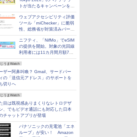
トが当たるキャンペーンをX
で実施。8月16日まで
ウェブアクセシビリティ評価
ツール「miChecker」に脆弱
性、総務省が対策済みバージ
ョンへの更新を呼び掛け
ニフティ、「NifMo」でeSIM
の提供を開始。対象の光回線
利用者には11カ月間月額770
円割引のキャンペーン
じうまWatch
ーザー阿鼻叫喚？ Gmail、サードパー
ィの「送信元アドレス」のサポートを
ち切りへ
じうまWatch
た目は既視感ありまくりなレトロデザ
ン、でもビデオ通話にも対応した日本
のチャットアプリが登場
パナソニックの充電池「エネ
ループ」が安い！ Amazon