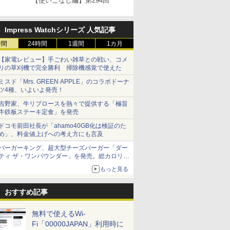
【使いこなし編】第294回
Impress Watchシリーズ 人気記事
時間
24時間
1週間
1カ月
【家電レビュー】手ごわい雑草との戦い、コメ
リの草刈機で完全勝利 掃除機感覚で使えた
ミスド「Mrs. GREEN APPLE」のコラボドーナ
ツ4種、いよいよ発売！
吉野家、牛リブロースを熱々で提供する「極旨
牛鉄板ステーキ定食」を発売
ドコモ前田社長が「ahamo40GB化は検証のた
め」、料金値上げへの考え方にも言及
バーガーキング、超大型チーズバーガー「ダー
ティ ザ・ワンパウンダー」を発売。総カロリー
約1656kcal、総重量約527g！
もっと見る
おすすめ記事
無料で使えるWi-
Fi「00000JAPAN」利用時に