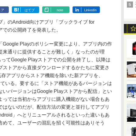
ェア
はてブ
note
LinkedIn
Android向けアプリ「ブックライブ for
ayストアでの公開終了を発表した。
ogle Playのポリシー変更により、アプリ内の作
従来通りに提供することが難しく」なったのが理
てGoogle Playストアでの公開を終了し、以降は
ブストアから直接ダウンロードするかたちに変更さ
、既存アプリからストア機能を除いた新アプリを、
するとしている。要するに「ストア機能があるバージョンは
バージョンはGoogle Playストアから配信」とい
よっては当初からアプリに購入機能がない場合もあ
ではないのだが、配信方法の変更と並行してアプリ
r Android」へとリニューアルされるといった違いもあ
含めて、ユーザーの混乱を招く可能性はありそう