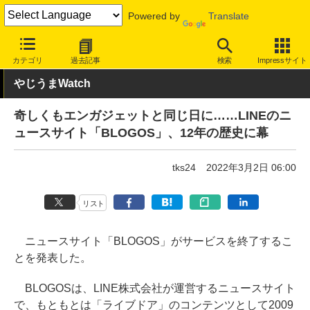
Powered by
Translate
INTERNET Watch
トピック
業界動向
サービス終了
カテゴリ
過去記事
検索
Impressサイト
やじうまWatch
奇しくもエンガジェットと同じ日に……LINEのニ
ュースサイト「BLOGOS」、12年の歴史に幕
tks24
2022年3月2日 06:00
リスト
ニュースサイト「BLOGOS」がサービスを終了するこ
とを発表した。
BLOGOSは、LINE株式会社が運営するニュースサイト
で、もともとは「ライブドア」のコンテンツとして2009