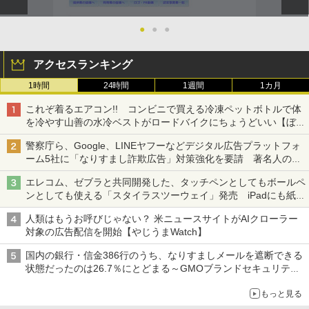
●
●
●
アクセスランキング
1時間
24時間
1週間
1カ月
これぞ着るエアコン!! コンビニで買える冷凍ペットボトルで体
を冷やす山善の水冷ベストがロードバイクにちょうどいい【ぼっ
ち・ざ・ろーど！その14】【空いた時間でなにしてる？】
警察庁ら、Google、LINEヤフーなどデジタル広告プラットフォ
ーム5社に「なりすまし詐欺広告」対策強化を要請 著名人の写
真や映像を使った投資詐欺などへの対策として
エレコム、ゼブラと共同開発した、タッチペンとしてもボールペ
ンとしても使える「スタイラスツーウェイ」発売 iPadにも紙に
も、持ち替えずに書き込める
人類はもうお呼びじゃない？ 米ニュースサイトがAIクローラー
対象の広告配信を開始【やじうまWatch】
国内の銀行・信金386行のうち、なりすましメールを遮断できる
状態だったのは26.7％にとどまる～GMOブランドセキュリティ
調査
もっと見る