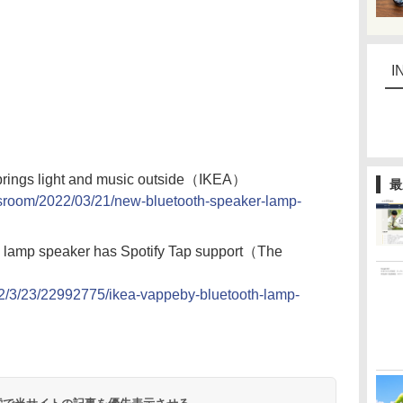
I
brings light and music outside（IKEA）
最
wsroom/2022/03/21/new-bluetooth-speaker-lamp-
 lamp speaker has Spotify Tap support（The
2/3/23/22992775/ikea-vappeby-bluetooth-lamp-