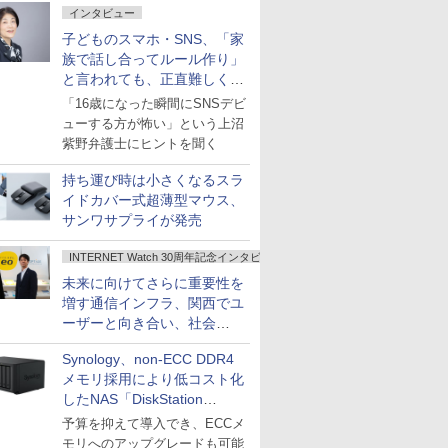
インタビュー
子どものスマホ・SNS、「家
族で話し合ってルール作り」
と言われても、正直難しくな
いですか？
「16歳になった瞬間にSNSデビ
ューする方が怖い」という上沼
紫野弁護士にヒントを聞く
持ち運び時は小さくなるスラ
イドカバー式超薄型マウス、
サンワサプライが発売
INTERNET Watch 30周年記念インタビュー
未来に向けてさらに重要性を
増す通信インフラ、関西でユ
ーザーと向き合い、社会
の“あたらしい”を起動し続け
Synology、non-ECC DDR4
る～オプテージ
メモリ採用により低コスト化
したNAS「DiskStation
neo+」シリーズ
予算を抑えて導入でき、ECCメ
モリへのアップグレードも可能