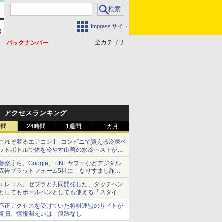
Impress サイト
全カテゴリ
バックナンバー
アクセスランキング
時間
24時間
1週間
1カ月
これぞ着るエアコン!! コンビニで買える冷凍ペ
ットボトルで体を冷やす山善の水冷ベストがロ
ードバイクにちょうどいい【ぼっち・ざ・ろー
警察庁ら、Google、LINEヤフーなどデジタル
ど！その14】【空いた時間でなにしてる？】
広告プラットフォーム5社に「なりすまし詐欺
広告」対策強化を要請 著名人の写真や映像を
エレコム、ゼブラと共同開発した、タッチペン
使った投資詐欺などへの対策として
としてもボールペンとしても使える「スタイラ
スツーウェイ」発売 iPadにも紙にも、持ち替
不正アクセスを受けていた将棋連盟のサイトが
えずに書き込める
復旧、情報漏えいは「痕跡なし」