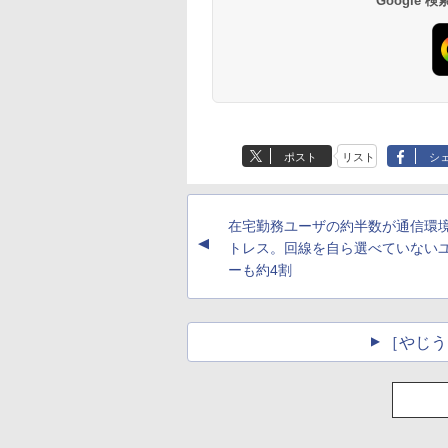
Google
ポスト
リスト
シ
在宅勤務ユーザの約半数が通信環
▲
トレス。回線を自ら選べていない
ーも約4割
［やじう