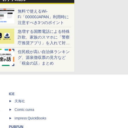
無料で使えるWi-
Fi「00000JAPAN」利用時に
注意すべき3つのポイント
急増する国際電話による特殊
詐欺、家族のスマホに「警察
庁推奨アプリ」を入れて対策
しよう！
住民税が高い自治体ランキン
グ、源泉徴収票の見方など
「税金の話」まとめ
ICE
天海社
ス
Comic curea
impress QuickBooks
PUBFUN