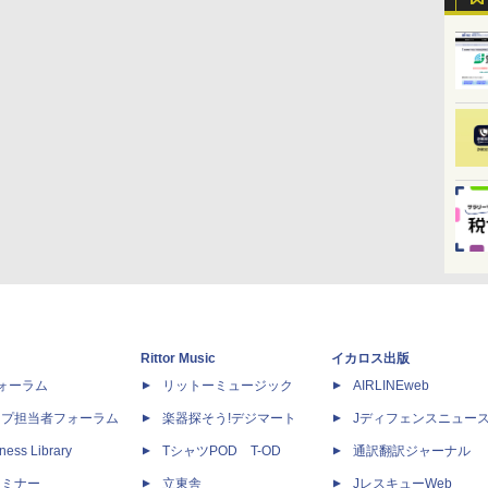
Rittor Music
イカロス出版
dフォーラム
リットーミュージック
AIRLINEweb
ップ担当者フォーラム
楽器探そう!デジマート
Jディフェンスニュー
ness Library
TシャツPOD T-OD
通訳翻訳ジャーナル
セミナー
立東舎
JレスキューWeb