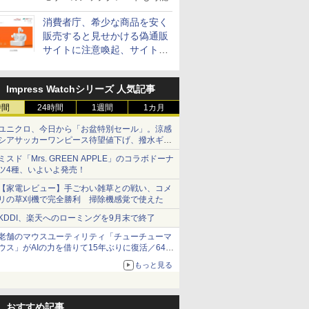
消費者庁、希少な商品を安く
販売すると見せかける偽通販
サイトに注意喚起、サイト名
とドメイン名を公表
Impress Watchシリーズ 人気記事
時間
24時間
1週間
1カ月
ユニクロ、今日から「お盆特別セール」。涼感
シアサッカーワンピース待望値下げ、撥水ギア
ショーツは1990円に
ミスド「Mrs. GREEN APPLE」のコラボドーナ
ツ4種、いよいよ発売！
【家電レビュー】手ごわい雑草との戦い、コメ
リの草刈機で完全勝利 掃除機感覚で使えた
KDDI、楽天へのローミングを9月末で終了
老舗のマウスユーティリティ「チューチューマ
ウス」がAIの力を借りて15年ぶりに復活／64bit
化、Windows 10/11、「Chrome」も走り回
もっと見る
る。復活記念で2026年末まで500円
おすすめ記事