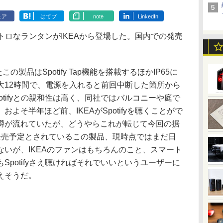
ェア
はてブ
note
LinkedIn
レトロなランタンがIKEAから登場した。国内での発売
製品はSpotify Tap機能を搭載するほかIP65に
大12時間で、電源を入れると前回中断した箇所から
otifyとの親和性は高く、同社ではバルコニーや庭で
よそ半年ほど前、IKEAがSpotifyを聴くことがで
噂が流れていたが、どうやらこれが転じて今回の据
発売予定とされているこの製品、現時点ではまだ日
いが、IKEAのファンはもちろんのこと、スマート
Spotifyさえ聴ければそれでいいというユーザーに
えそうだ。