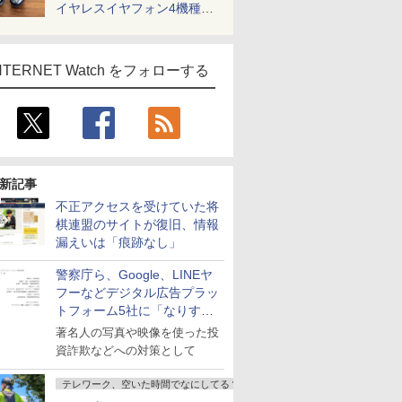
イヤレスイヤフォン4機種を
一気に聴く
NTERNET Watch をフォローする
新記事
不正アクセスを受けていた将
棋連盟のサイトが復旧、情報
漏えいは「痕跡なし」
警察庁ら、Google、LINEヤ
フーなどデジタル広告プラッ
トフォーム5社に「なりすま
し詐欺広告」対策強化を要請
著名人の写真や映像を使った投
資詐欺などへの対策として
テレワーク、空いた時間でなにしてる？