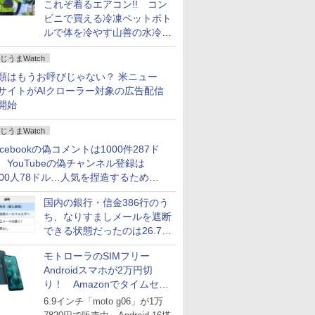
これぞ着るエアコン!! コン
ビニで買える冷凍ペットボト
ルで体を冷やす山善の水冷ベ
ストがロードバイクにちょう
じうまWatch
どいい【ぼっち・ざ・ろー
ど！その14】
類はもうお呼びじゃない？ 米ニュー
サイトがAIクローラー対象の広告配信
開始
じうまWatch
acebookの偽コメントは1000件287ド
、YouTubeの偽チャンネル登録は
000人78ドル…人気を捏造するための
格リストが公開中
国内の銀行・信金386行のう
ち、なりすましメールを遮断
できる状態だったのは26.7％
にとどまる～GMOブランド
モトローラのSIMフリー
セキュリティ調査
Androidスマホが2万円切
り！ Amazonでタイムセー
ル
6.9インチ「moto g06」が1万