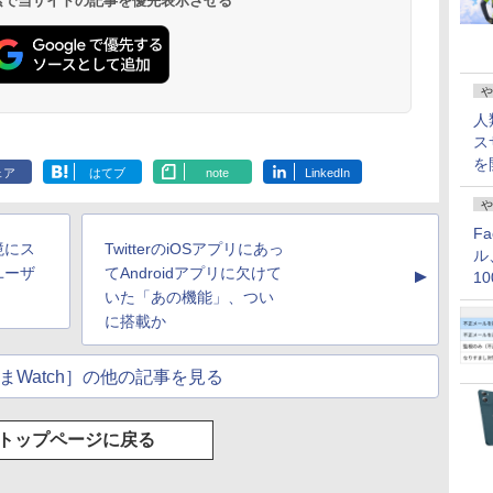
 検索で当サイトの記事を優先表示させる
や
人
ス
を
ェア
はてブ
note
LinkedIn
や
F
境にス
TwitterのiOSアプリにあっ
ル
ユーザ
てAndroidアプリに欠けて
▲
1
いた「あの機能」、つい
価
に搭載か
まWatch］の他の記事を見る
トップページに戻る