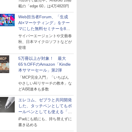
7820円で販売中。Android 16搭
載の「edge 60」は4万4820円
Web担当者Forum、「生成
AI×マーケティング」をテー
マにした無料セミナーを8月
27日にオンライン開催
サイバーエージェントや文藝春
秋、日本マイクロソフトなどが
登壇
5万冊以上が対象！ 最大
65％OFFのAmazon「Kindle
本サマーセール」第2弾
「MCP完全入門」「いちばん
やさしいAIリサーチの教本」な
どAI関連本も多数
エレコム、ゼブラと共同開発
した、タッチペンとしてもボ
ールペンとしても使える「ス
タイラスツーウェイ」発売
iPadにも紙にも、持ち替えずに
書き込める