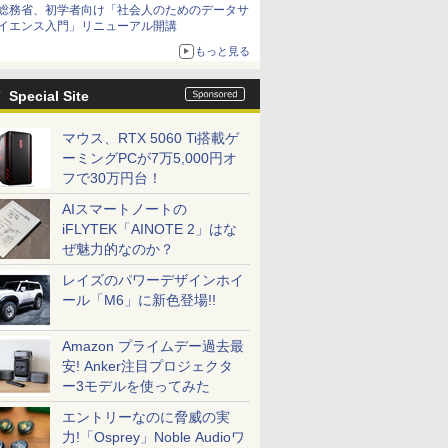
総務省、初学者向け「社会人のためのデータサ
イエンス入門」リニューアル開講
もっと見る
Special Site
マウス、RTX 5060 Ti搭載ゲ
ーミングPCが7万5,000円オ
フで30万円台！
AIスマートノートの
iFLYTEK「AINOTE 2」はな
ぜ魅力的なのか？
レイズのパワーデザインホイ
ール「M6」に新色登場!!
Amazon プライムデー過去最
安! Anker注目プロジェクタ
ー3モデルを使ってみた
エントリーなのに脅威の実
力!「Osprey」Noble Audioワ