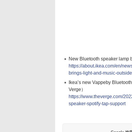
New Bluetooth speaker lamp 
https://about.ikea.com/en/ne
brings-light-and-music-outside
Ikea’s new Vappeby Bluetooth
Verge）
https://www.theverge.com/202
speaker-spotify-tap-support