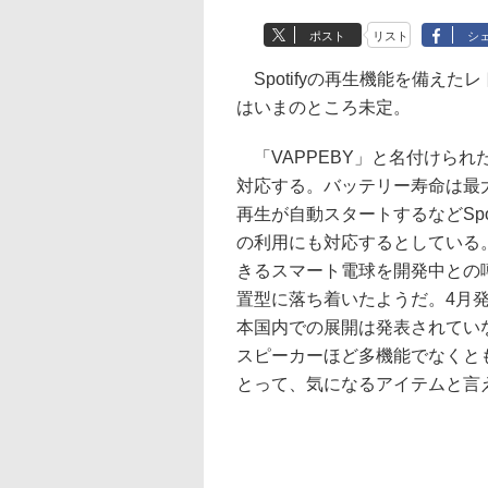
ポスト
リスト
シ
Spotifyの再生機能を備えた
はいまのところ未定。
「VAPPEBY」と名付けられたこの
対応する。バッテリー寿命は最
再生が自動スタートするなどSp
の利用にも対応するとしている。お
きるスマート電球を開発中との
置型に落ち着いたようだ。4月
本国内での展開は発表されていな
スピーカーほど多機能でなくとも
とって、気になるアイテムと言