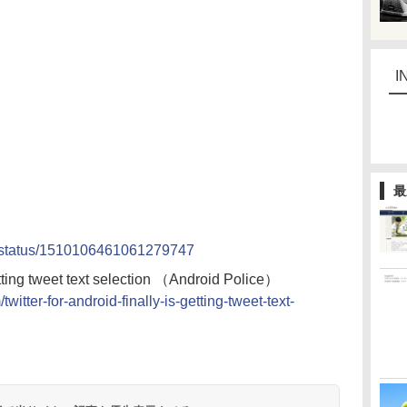
I
最
e/status/1510106461061279747
getting tweet text selection （Android Police）
witter-for-android-finally-is-getting-tweet-text-