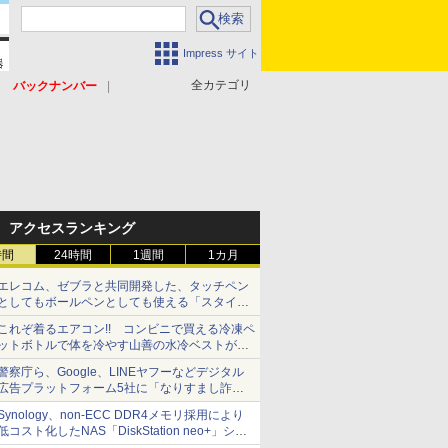
Impress サイト
全カテゴリ
バックナンバー
アクセスランキング
時間
24時間
1週間
1カ月
エレコム、ゼブラと共同開発した、タッチペン
としてもボールペンとしても使える「スタイラ
スツーウェイ」発売 iPadにも紙にも、持ち替
これぞ着るエアコン!! コンビニで買える冷凍ペ
えずに書き込める
ットボトルで体を冷やす山善の水冷ベストがロ
ードバイクにちょうどいい【ぼっち・ざ・ろー
警察庁ら、Google、LINEヤフーなどデジタル
ど！その14】【空いた時間でなにしてる？】
広告プラットフォーム5社に「なりすまし詐欺
広告」対策強化を要請 著名人の写真や映像を
Synology、non-ECC DDR4メモリ採用により
使った投資詐欺などへの対策として
低コスト化したNAS「DiskStation neo+」シリ
ーズ 予算を抑えて導入でき、ECCメモリへの