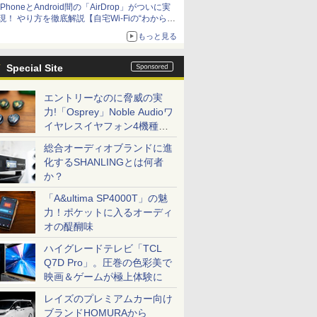
iPhoneとAndroid間の「AirDrop」がついに実
アップグレードも可能
現！ やり方を徹底解説【自宅Wi-Fiの“わからな
い”をスッキリ！】
もっと見る
Special Site
エントリーなのに脅威の実
力!「Osprey」Noble Audioワ
イヤレスイヤフォン4機種を
一気に聴く
総合オーディオブランドに進
化するSHANLINGとは何者
か？
「A&ultima SP4000T」の魅
力！ポケットに入るオーディ
オの醍醐味
ハイグレードテレビ「TCL
Q7D Pro」。圧巻の色彩美で
映画＆ゲームが極上体験に
レイズのプレミアムカー向け
ブランドHOMURAから