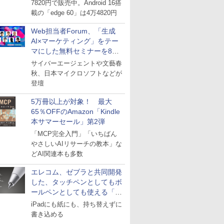
7820円で販売中。Android 16搭
載の「edge 60」は4万4820円
Web担当者Forum、「生成
AI×マーケティング」をテー
マにした無料セミナーを8月
27日にオンライン開催
サイバーエージェントや文藝春
秋、日本マイクロソフトなどが
登壇
5万冊以上が対象！ 最大
65％OFFのAmazon「Kindle
本サマーセール」第2弾
「MCP完全入門」「いちばん
やさしいAIリサーチの教本」な
どAI関連本も多数
エレコム、ゼブラと共同開発
した、タッチペンとしてもボ
ールペンとしても使える「ス
タイラスツーウェイ」発売
iPadにも紙にも、持ち替えずに
書き込める