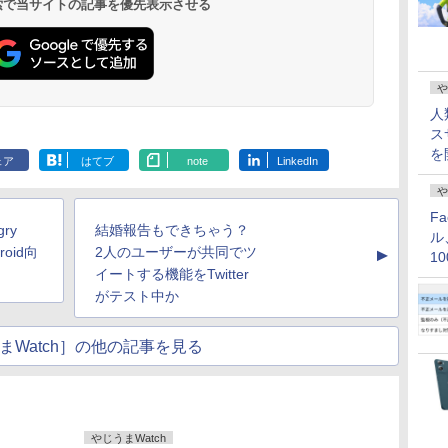
 検索で当サイトの記事を優先表示させる
や
人
ス
を
ェア
はてブ
note
LinkedIn
や
F
ry
結婚報告もできちゃう？
ル
oid向
2人のユーザーが共同でツ
▲
1
イートする機能をTwitter
価
がテスト中か
まWatch］の他の記事を見る
やじうまWatch