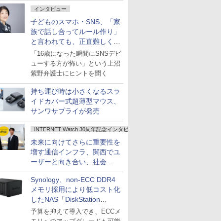
インタビュー
子どものスマホ・SNS、「家
族で話し合ってルール作り」
と言われても、正直難しくな
いですか？
「16歳になった瞬間にSNSデビ
ューする方が怖い」という上沼
紫野弁護士にヒントを聞く
持ち運び時は小さくなるスラ
イドカバー式超薄型マウス、
サンワサプライが発売
INTERNET Watch 30周年記念インタビュー
未来に向けてさらに重要性を
増す通信インフラ、関西でユ
ーザーと向き合い、社会
の“あたらしい”を起動し続け
Synology、non-ECC DDR4
る～オプテージ
メモリ採用により低コスト化
したNAS「DiskStation
neo+」シリーズ
予算を抑えて導入でき、ECCメ