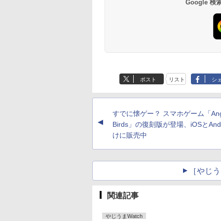
Google
ポスト
リスト
シ
すでに懐ゲー？ スマホゲーム「Ang
▲
Birds」の復刻版が登場、iOSとAndr
けに販売中
［やじう
関連記事
やじうまWatch