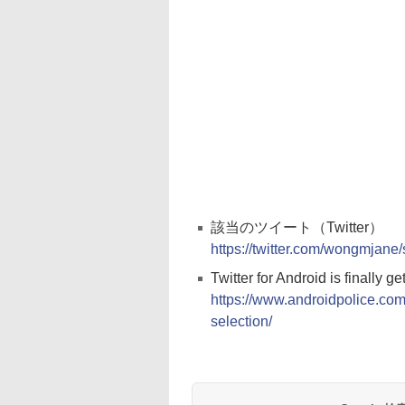
該当のツイート（Twitter）
https://twitter.com/wongmjan
Twitter for Android is finally 
https://www.androidpolice.com/t
selection/