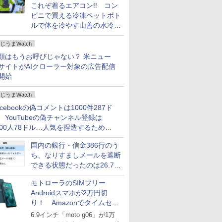
これぞ着るエアコン!! コン
ビニで買える冷凍ペットボト
ルで体を冷やす山善の水冷ベ
ストがロードバイクにちょう
じうまWatch
どいい【ぼっち・ざ・ろー
ど！その14】
類はもうお呼びじゃない？ 米ニュー
サイトがAIクローラー対象の広告配信
開始
じうまWatch
acebookの偽コメントは1000件287ド
、YouTubeの偽チャンネル登録は
000人78ドル…人気を捏造するための
格リストが公開中
国内の銀行・信金386行のう
ち、なりすましメールを遮断
できる状態だったのは26.7％
にとどまる～GMOブランド
モトローラのSIMフリー
セキュリティ調査
Androidスマホが2万円切
り！ Amazonでタイムセー
ル
6.9インチ「moto g06」が1万