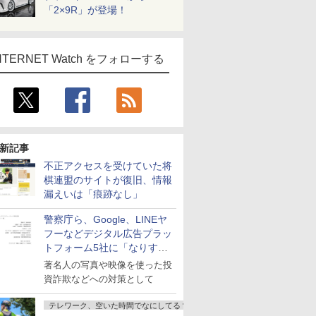
「2×9R」が登場！
NTERNET Watch をフォローする
新記事
不正アクセスを受けていた将
棋連盟のサイトが復旧、情報
漏えいは「痕跡なし」
警察庁ら、Google、LINEヤ
フーなどデジタル広告プラッ
トフォーム5社に「なりすま
し詐欺広告」対策強化を要請
著名人の写真や映像を使った投
資詐欺などへの対策として
テレワーク、空いた時間でなにしてる？