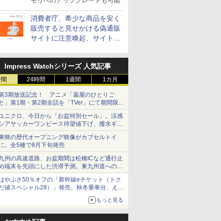
モリへのアップグレードも可能
消費者庁、希少な商品を安く
販売すると見せかける偽通販
サイトに注意喚起、サイト名
とドメイン名を公表
Impress Watchシリーズ 人気記事
時間
24時間
1週間
1カ月
第3期放送記念！ アニメ「薬屋のひとりご
と」第1期・第2期全話を「TVer」にて期間限定
で順次無料配信開始
ユニクロ、今日から「お盆特別セール」。涼感
シアサッカーワンピース待望値下げ、撥水ギア
ショーツは1990円に
東映の歴代オープニング映像がカプセルトイ
に。全5種で8月下旬発売
九州の高速道路、お盆期間は松橋ICなど通行止
め端末を先頭にした渋滞予測。東九州道への迂
回は料金調整を実施
はやぶさ50％オフの「新幹線eチケット（トク
だ値スペシャル28）」発売。秋冬乗車分、えき
ねっと限定
もっと見る