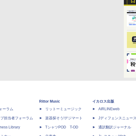
Rittor Music
イカロス出版
dフォーラム
リットーミュージック
AIRLINEweb
ップ担当者フォーラム
楽器探そう!デジマート
Jディフェンスニュー
ness Library
TシャツPOD T-OD
通訳翻訳ジャーナル