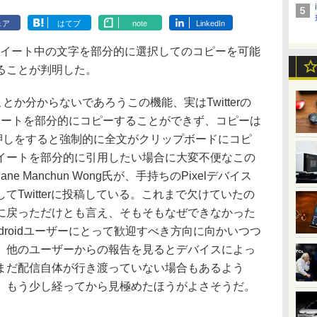
ェア
はてブ
note
LinkedIn
プリで、ツイート中の文字を部分的に選択してのコピーを可能
ることが判明した。
か分からないであろうこの機能、実はTwitterの
でツイートを部分的にコピーすることができず、コピーは
長押しをすると強制的に全文がクリップボードにコピ
イートを部分的に引用したい場合に大変不便なこの
 Manchun Wong氏が、手持ちのPixelデバイス
Twitterに投稿している。これまで欠けていたの
に戻っただけとも言え、そもそもなぜできなかった
droidユーザーにとって歓迎すべき方向に向かいつつ
、他のユーザーからの報告を見るとデバイスによっ
まだ配信自体が行き渡っていない場合もあるよう
、もう少し経ってから見極めたほうがよさそうだ。