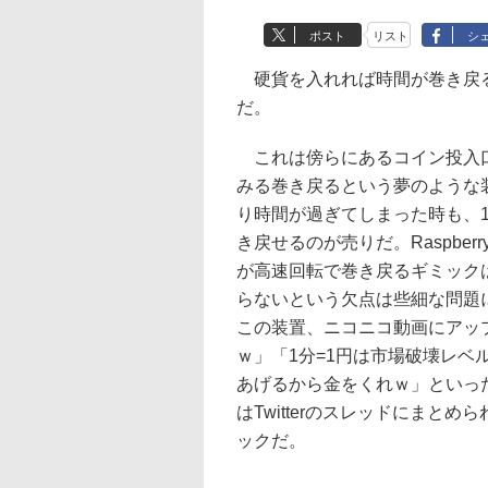
ポスト
リスト
シ
硬貨を入れれば時間が巻き戻る「
だ。
これは傍らにあるコイン投入口
みる巻き戻るという夢のような
り時間が過ぎてしまった時も、
き戻せるのが売りだ。Raspber
が高速回転で巻き戻るギミック
らないという欠点は些細な問題に過
この装置、ニコニコ動画にアッ
ｗ」「1分=1円は市場破壊レ
あげるから金をくれｗ」といっ
はTwitterのスレッドにまと
ックだ。