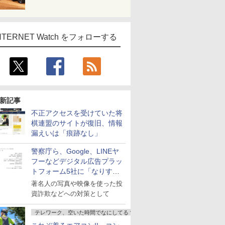
NTERNET Watch をフォローする
新記事
不正アクセスを受けていた将
棋連盟のサイトが復旧、情報
漏えいは「痕跡なし」
警察庁ら、Google、LINEヤ
フーなどデジタル広告プラッ
トフォーム5社に「なりすま
し詐欺広告」対策強化を要請
著名人の写真や映像を使った投
資詐欺などへの対策として
テレワーク、空いた時間でなにしてる？