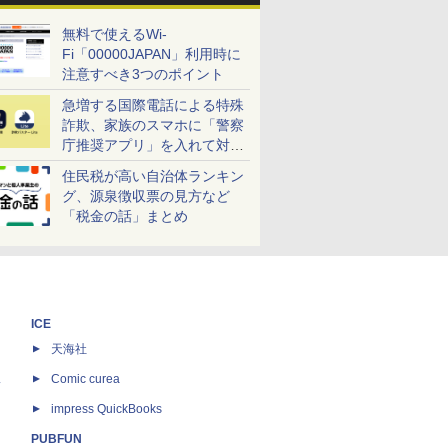
無料で使えるWi-
Fi「00000JAPAN」利用時に
注意すべき3つのポイント
急増する国際電話による特殊
詐欺、家族のスマホに「警察
庁推奨アプリ」を入れて対策
しよう！
住民税が高い自治体ランキン
グ、源泉徴収票の見方など
「税金の話」まとめ
ICE
天海社
ス
Comic curea
impress QuickBooks
PUBFUN