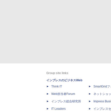
Group site links
インプレスのビジネスWeb
Think IT
SmartGri
Web担当者Forum
ネットショ
インプレス総合研究所
Impress Busi
IT Leaders
インプレス