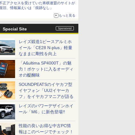
不正アクセスを受けていた将棋連盟のサイトが
復旧、情報漏えいは「痕跡なし」
もっと見る
Special Site
レイズ鍛造1ピースアルミホ
イール「CE28 N-plus」軽量
なままに剛性を向上
「A&ultima SP4000T」の魅
力！ポケットに入るオーディ
オの醍醐味
SOUNDPEATSのイヤカフ型
イヤフォン「UU2イヤーカ
フ」をイヤカフマニアが語る
レイズのパワーデザインホイ
ール「M6」に新色登場!!
性能の良いお得な中古PC情
報はこのページでチェック！