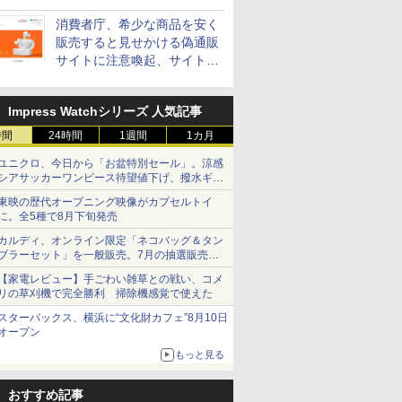
消費者庁、希少な商品を安く
販売すると見せかける偽通販
サイトに注意喚起、サイト名
とドメイン名を公表
Impress Watchシリーズ 人気記事
時間
24時間
1週間
1カ月
ユニクロ、今日から「お盆特別セール」。涼感
シアサッカーワンピース待望値下げ、撥水ギア
ショーツは1990円に
東映の歴代オープニング映像がカプセルトイ
に。全5種で8月下旬発売
カルディ、オンライン限定「ネコバッグ＆タン
ブラーセット」を一般販売。7月の抽選販売の
当選無効分
【家電レビュー】手ごわい雑草との戦い、コメ
リの草刈機で完全勝利 掃除機感覚で使えた
スターバックス、横浜に“文化財カフェ”8月10日
オープン
もっと見る
おすすめ記事