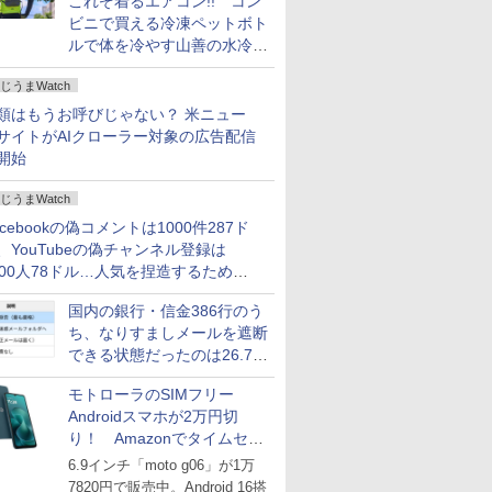
これぞ着るエアコン!! コン
ビニで買える冷凍ペットボト
ルで体を冷やす山善の水冷ベ
ストがロードバイクにちょう
じうまWatch
どいい【ぼっち・ざ・ろー
ど！その14】
類はもうお呼びじゃない？ 米ニュー
サイトがAIクローラー対象の広告配信
開始
じうまWatch
acebookの偽コメントは1000件287ド
、YouTubeの偽チャンネル登録は
000人78ドル…人気を捏造するための
格リストが公開中
国内の銀行・信金386行のう
ち、なりすましメールを遮断
できる状態だったのは26.7％
にとどまる～GMOブランド
モトローラのSIMフリー
セキュリティ調査
Androidスマホが2万円切
り！ Amazonでタイムセー
ル
6.9インチ「moto g06」が1万
7820円で販売中。Android 16搭