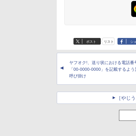
ポスト
リスト
シ
ヤフオク!、送り状における電話番
▲
「00-0000-0000」を記載するよ
呼び掛け
［やじう