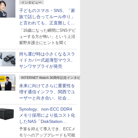
インタビュー
子どものスマホ・SNS、「家
族で話し合ってルール作り」
と言われても、正直難しくな
いですか？
「16歳になった瞬間にSNSデビ
ューする方が怖い」という上沼
紫野弁護士にヒントを聞く
持ち運び時は小さくなるスラ
イドカバー式超薄型マウス、
サンワサプライが発売
INTERNET Watch 30周年記念インタビュー
未来に向けてさらに重要性を
増す通信インフラ、関西でユ
ーザーと向き合い、社会
の“あたらしい”を起動し続け
Synology、non-ECC DDR4
る～オプテージ
メモリ採用により低コスト化
したNAS「DiskStation
neo+」シリーズ
予算を抑えて導入でき、ECCメ
モリへのアップグレードも可能