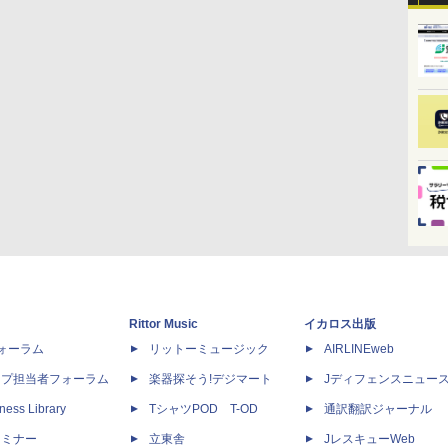
Rittor Music
イカロス出版
dフォーラム
リットーミュージック
AIRLINEweb
ップ担当者フォーラム
楽器探そう!デジマート
Jディフェンスニュー
ness Library
TシャツPOD T-OD
通訳翻訳ジャーナル
セミナー
立東舎
JレスキューWeb