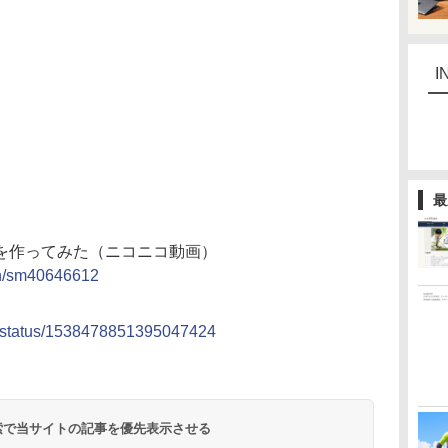
I
最
を作ってみた（ニコニコ動画）
ch/sm40646612
rry/status/1538478851395047424
 検索で当サイトの記事を優先表示させる