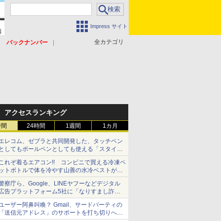
Impress サイト
全カテゴリ
バックナンバー
アクセスランキング
時間
24時間
1週間
1カ月
エレコム、ゼブラと共同開発した、タッチペン
としてもボールペンとしても使える「スタイラ
スツーウェイ」発売 iPadにも紙にも、持ち替
これぞ着るエアコン!! コンビニで買える冷凍ペ
えずに書き込める
ットボトルで体を冷やす山善の水冷ベストがロ
ードバイクにちょうどいい【ぼっち・ざ・ろー
警察庁ら、Google、LINEヤフーなどデジタル
ど！その14】【空いた時間でなにしてる？】
広告プラットフォーム5社に「なりすまし詐欺
広告」対策強化を要請 著名人の写真や映像を
ユーザー阿鼻叫喚？ Gmail、サードパーティの
使った投資詐欺などへの対策として
「送信元アドレス」のサポートを打ち切りへ
【やじうまWatch】