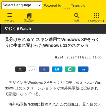
Powered by
Translate
INTERNET Watch
トピック
ネットの話題
カテゴリ
過去記事
検索
Impressサイト
やじうまWatch
見分けられる？ スキン適用でWindows XPそっく
りに生まれ変わったWindows 11のスクショ
tks24
2022年11月25日 11:00
リスト
デザインをWindows XPそっくりに差し替えられたWin
dows 11のスクリーンショットが海外掲示板に投稿され
て話題になっている。
海外掲示板redditに投稿されたこの画像は、見た目のデ