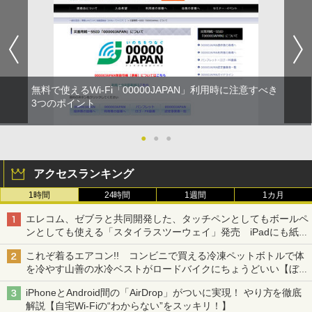
無料で使えるWi-Fi「00000JAPAN」利用時に注意すべき
3つのポイント
●
●
●
アクセスランキング
1時間
24時間
1週間
1カ月
エレコム、ゼブラと共同開発した、タッチペンとしてもボールペ
ンとしても使える「スタイラスツーウェイ」発売 iPadにも紙に
も、持ち替えずに書き込める
これぞ着るエアコン!! コンビニで買える冷凍ペットボトルで体
を冷やす山善の水冷ベストがロードバイクにちょうどいい【ぼっ
ち・ざ・ろーど！その14】【空いた時間でなにしてる？】
iPhoneとAndroid間の「AirDrop」がついに実現！ やり方を徹底
解説【自宅Wi-Fiの“わからない”をスッキリ！】