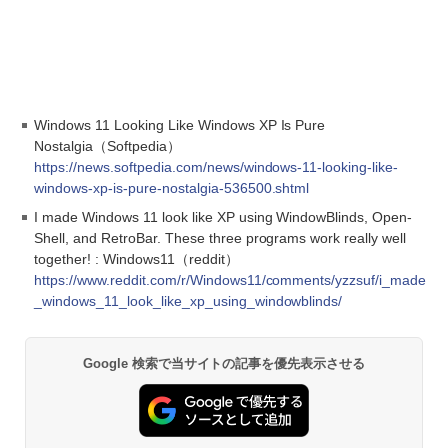
Windows 11 Looking Like Windows XP Is Pure
Nostalgia（Softpedia）
https://news.softpedia.com/news/windows-11-looking-like-
windows-xp-is-pure-nostalgia-536500.shtml
I made Windows 11 look like XP using WindowBlinds, Open-
Shell, and RetroBar. These three programs work really well
together! : Windows11（reddit）
https://www.reddit.com/r/Windows11/comments/yzzsuf/i_made
_windows_11_look_like_xp_using_windowblinds/
Google 検索で当サイトの記事を優先表示させる