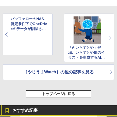
バッファローのNAS、
特定条件下でOneDriv
eのデータが削除され
る不具合。回避方法を
案内中
「AIいらすとや」登
場。いらすとや風のイ
ラストを生成するAIモ
デル、早くも人気爆発
［やじうまWatch］の他の記事を見る
トップページに戻る
おすすめ記事