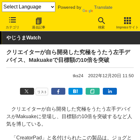
Powered by
Translate
INTERNET Watch
トピック
ネットの話題
カテゴリ
過去記事
検索
Impressサイト
やじうまWatch
クリエイターが自ら開発した究極をうたう左手デ
バイス、Makuakeで目標額の10倍を突破
tks24
2022年12月20日 11:50
リスト
クリエイターが自ら開発した究極をうたう左手デバイ
スがMakuakeに登場し、目標額の10倍を突破するなど人
気を博している。
「CreatorPad」と名付けられたこの製品は、ジョグと