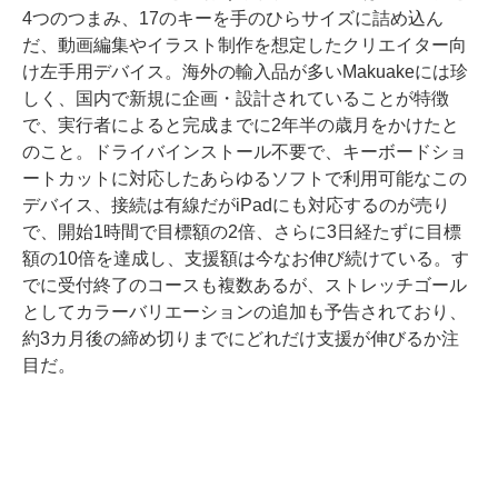
4つのつまみ、17のキーを手のひらサイズに詰め込ん
だ、動画編集やイラスト制作を想定したクリエイター向
け左手用デバイス。海外の輸入品が多いMakuakeには珍
しく、国内で新規に企画・設計されていることが特徴
で、実行者によると完成までに2年半の歳月をかけたと
のこと。ドライバインストール不要で、キーボードショ
ートカットに対応したあらゆるソフトで利用可能なこの
デバイス、接続は有線だがiPadにも対応するのが売り
で、開始1時間で目標額の2倍、さらに3日経たずに目標
額の10倍を達成し、支援額は今なお伸び続けている。す
でに受付終了のコースも複数あるが、ストレッチゴール
としてカラーバリエーションの追加も予告されており、
約3カ月後の締め切りまでにどれだけ支援が伸びるか注
目だ。