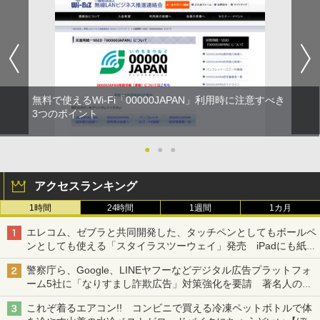
無料で使えるWi-Fi「00000JAPAN」利用時に注意すべき
3つのポイント
●
●
●
アクセスランキング
1時間
24時間
1週間
1カ月
エレコム、ゼブラと共同開発した、タッチペンとしてもボールペ
ンとしても使える「スタイラスツーウェイ」発売 iPadにも紙に
も、持ち替えずに書き込める
警察庁ら、Google、LINEヤフーなどデジタル広告プラットフォ
ーム5社に「なりすまし詐欺広告」対策強化を要請 著名人の写
真や映像を使った投資詐欺などへの対策として
これぞ着るエアコン!! コンビニで買える冷凍ペットボトルで体