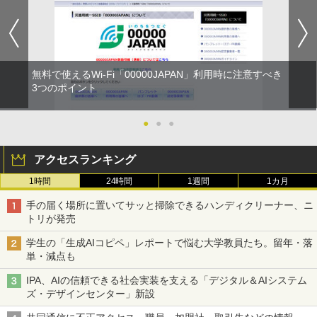
無料で使えるWi-Fi「00000JAPAN」利用時に注意すべき
3つのポイント
●
●
●
アクセスランキング
1時間
24時間
1週間
1カ月
手の届く場所に置いてサッと掃除できるハンディクリーナー、ニ
トリが発売
学生の「生成AIコピペ」レポートで悩む大学教員たち。留年・落
単・減点も
IPA、AIの信頼できる社会実装を支える「デジタル＆AIシステム
ズ・デザインセンター」新設