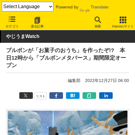
Powered by
Translate
INTERNET Watch
サービス/ソフト
サービス
コミュニケーショ
カテゴリ
過去記事
検索
Impressサイト
やじうまWatch
ブルボンが「お菓子のおうち」を作ったぞ!? 本
日12時から「ブルボンメタバース」期間限定オー
プン
編集部
2022年12月27日 06:00
リスト