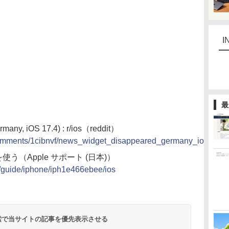
I
最
many, iOS 17.4) : r/ios（reddit）
s/comments/1cibnvf/news_widget_disappeared_germany_ios_174/
使う（Apple サポート (日本)）
jp/guide/iphone/iph1e466ebee/ios
 検索で当サイトの記事を優先表示させる