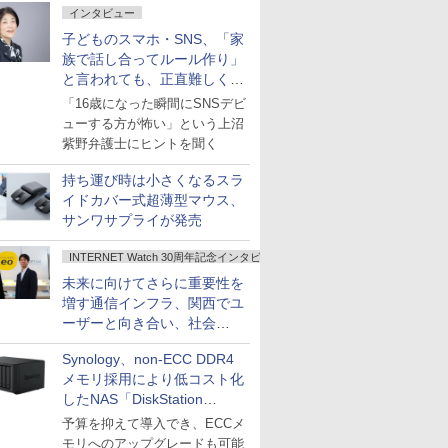
インタビュー
子どものスマホ・SNS、「家
族で話し合ってルール作り」
と言われても、正直難しくな
いですか？
「16歳になった瞬間にSNSデビ
ューする方が怖い」という上沼
紫野弁護士にヒントを聞く
持ち運び時は小さくなるスラ
イドカバー式超薄型マウス、
サンワサプライが発売
INTERNET Watch 30周年記念インタビュー
未来に向けてさらに重要性を
増す通信インフラ、関西でユ
ーザーと向き合い、社会
の“あたらしい”を起動し続け
Synology、non-ECC DDR4
る～オプテージ
メモリ採用により低コスト化
したNAS「DiskStation
neo+」シリーズ
予算を抑えて導入でき、ECCメ
モリへのアップグレードも可能