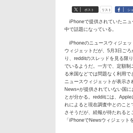
ポスト
リスト
シ
iPhoneで提供されていたニ
中で話題になっている。
iPhoneのニュースウィジェッ
ウィジェットだが、5月3日ご
り、redditのスレッドを見
でいるようだ。一方で、定額制ニュ
る米国などでは問題なく利用で
ニュースウィジェットが表示され
News+が提供されていない国
とが分かる。redditには、A
れによると現在調査中とのこと
さそうだが、続報が待たれるとこ
「iPhoneでNewsウィジェ