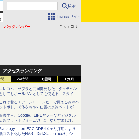
Impress サイト
全カテゴリ
バックナンバー
アクセスランキング
時間
24時間
1週間
1カ月
エレコム、ゼブラと共同開発した、タッチペン
としてもボールペンとしても使える「スタイラ
スツーウェイ」発売 iPadにも紙にも、持ち替
これぞ着るエアコン!! コンビニで買える冷凍ペ
えずに書き込める
ットボトルで体を冷やす山善の水冷ベストがロ
ードバイクにちょうどいい【ぼっち・ざ・ろー
警察庁ら、Google、LINEヤフーなどデジタル
ど！その14】【空いた時間でなにしてる？】
広告プラットフォーム5社に「なりすまし詐欺
広告」対策強化を要請 著名人の写真や映像を
Synology、non-ECC DDR4メモリ採用により
使った投資詐欺などへの対策として
低コスト化したNAS「DiskStation neo+」シリ
ーズ 予算を抑えて導入でき、ECCメモリへの