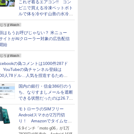
これぞ着るエアコン!! コン
ビニで買える冷凍ペットボト
ルで体を冷やす山善の水冷ベ
ストがロードバイクにちょう
じうまWatch
どいい【ぼっち・ざ・ろー
ど！その14】
類はもうお呼びじゃない？ 米ニュー
サイトがAIクローラー対象の広告配信
開始
じうまWatch
acebookの偽コメントは1000件287ド
、YouTubeの偽チャンネル登録は
000人78ドル…人気を捏造するための
格リストが公開中
国内の銀行・信金386行のう
ち、なりすましメールを遮断
できる状態だったのは26.7％
にとどまる～GMOブランド
モトローラのSIMフリー
セキュリティ調査
Androidスマホが2万円切
り！ Amazonでタイムセー
ル
6.9インチ「moto g06」が1万