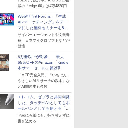
7820円で販売中。Android 16搭
載の「edge 60」は4万4820円
Web担当者Forum、「生成
AI×マーケティング」をテー
マにした無料セミナーを8月
27日にオンライン開催
サイバーエージェントや文藝春
秋、日本マイクロソフトなどが
登壇
5万冊以上が対象！ 最大
65％OFFのAmazon「Kindle
本サマーセール」第2弾
「MCP完全入門」「いちばん
やさしいAIリサーチの教本」な
どAI関連本も多数
エレコム、ゼブラと共同開発
した、タッチペンとしてもボ
ールペンとしても使える「ス
タイラスツーウェイ」発売
iPadにも紙にも、持ち替えずに
書き込める