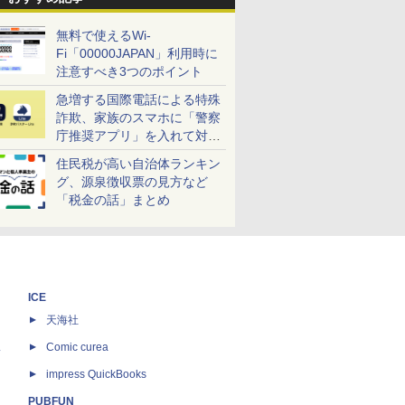
無料で使えるWi-
Fi「00000JAPAN」利用時に
注意すべき3つのポイント
急増する国際電話による特殊
詐欺、家族のスマホに「警察
庁推奨アプリ」を入れて対策
しよう！
住民税が高い自治体ランキン
グ、源泉徴収票の見方など
「税金の話」まとめ
ICE
天海社
ス
Comic curea
impress QuickBooks
PUBFUN