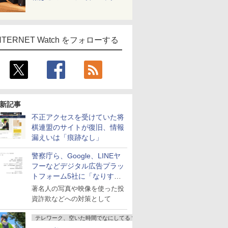
NTERNET Watch をフォローする
新記事
不正アクセスを受けていた将
棋連盟のサイトが復旧、情報
漏えいは「痕跡なし」
警察庁ら、Google、LINEヤ
フーなどデジタル広告プラッ
トフォーム5社に「なりすま
し詐欺広告」対策強化を要請
著名人の写真や映像を使った投
資詐欺などへの対策として
テレワーク、空いた時間でなにしてる？