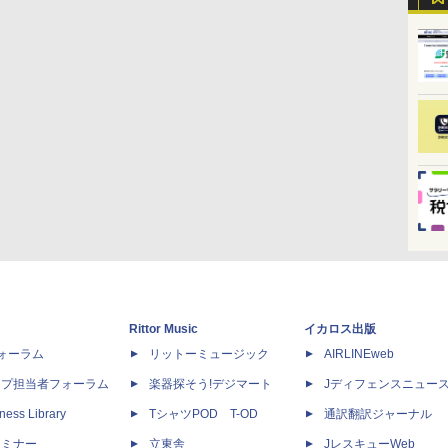
Rittor Music
イカロス出版
dフォーラム
リットーミュージック
AIRLINEweb
ップ担当者フォーラム
楽器探そう!デジマート
Jディフェンスニュー
ness Library
TシャツPOD T-OD
通訳翻訳ジャーナル
セミナー
立東舎
JレスキューWeb