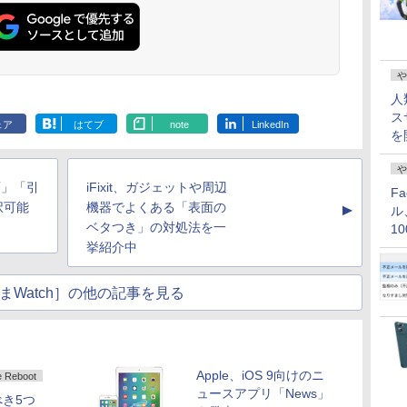
や
人
ス
ェア
はてブ
note
LinkedIn
を
や
可」「引
iFixit、ガジェットや周辺
F
択可能
機器でよくある「表面の
▲
ル
ベタつき」の対処法を一
1
価
挙紹介中
まWatch］の他の記事を見る
Apple、iOS 9向けのニ
 Reboot
ュースアプリ「News」
き5つ