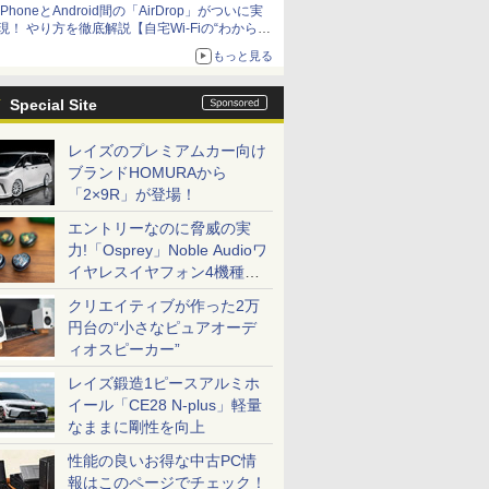
iPhoneとAndroid間の「AirDrop」がついに実
アップグレードも可能
現！ やり方を徹底解説【自宅Wi-Fiの“わからな
い”をスッキリ！】
もっと見る
Special Site
レイズのプレミアムカー向け
ブランドHOMURAから
「2×9R」が登場！
エントリーなのに脅威の実
力!「Osprey」Noble Audioワ
イヤレスイヤフォン4機種を
一気に聴く
クリエイティブが作った2万
円台の“小さなピュアオーデ
ィオスピーカー”
レイズ鍛造1ピースアルミホ
イール「CE28 N-plus」軽量
なままに剛性を向上
性能の良いお得な中古PC情
報はこのページでチェック！