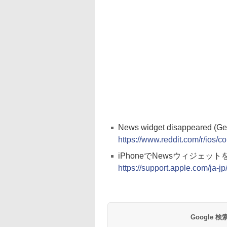
News widget disappeared (Ger
https://www.reddit.com/r/io
iPhoneでNewsウィジェットを
https://support.apple.com/ja-
Google