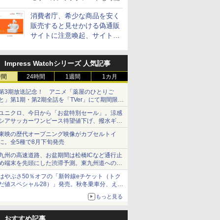
消費者庁、希少な商品を安く
販売すると見せかける偽通販
サイトに注意喚起、サイト名
とドメイン名を公表
Impress Watchシリーズ 人気記事
時間
24時間
1週間
1カ月
第3期放送記念！ アニメ「薬屋のひとりご
と」第1期・第2期全話を「TVer」にて期間限定
で順次無料配信開始
ユニクロ、今日から「お盆特別セール」。涼感
シアサッカーワンピース待望値下げ、撥水ギア
ショーツは1990円に
東映の歴代オープニング映像がカプセルトイ
に。全5種で8月下旬発売
九州の高速道路、お盆期間は松橋ICなど通行止
め端末を先頭にした渋滞予測。東九州道への迂
回は料金調整を実施
はやぶさ50％オフの「新幹線eチケット（トク
だ値スペシャル28）」発売。秋冬乗車分、えき
ねっと限定
もっと見る
おすすめ記事