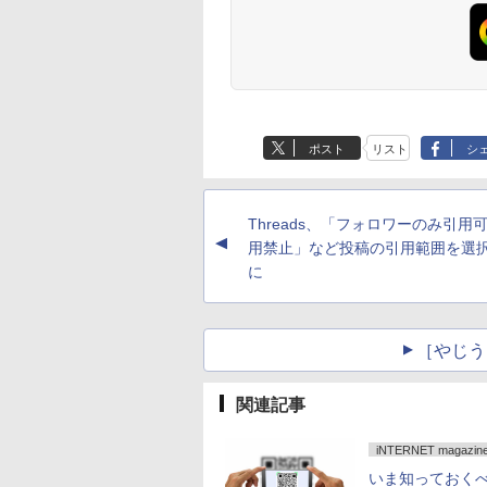
ポスト
リスト
シ
Threads、「フォロワーのみ引用
▲
用禁止」など投稿の引用範囲を選
に
［やじう
関連記事
iNTERNET magazine
いま知っておくべ