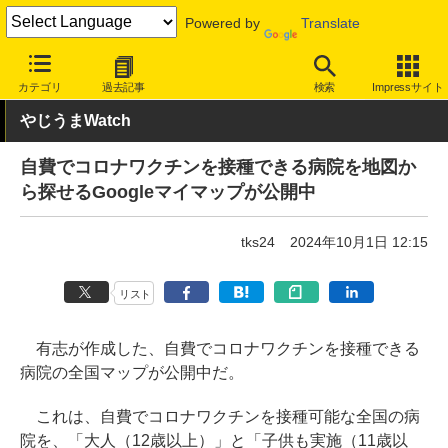
Powered by
Translate
INTERNET Watch
トピック
業界動向
社会/時事
カテゴリ
過去記事
検索
Impressサイト
やじうまWatch
自費でコロナワクチンを接種できる病院を地図か
ら探せるGoogleマイマップが公開中
tks24
2024年10月1日 12:15
リスト
有志が作成した、自費でコロナワクチンを接種できる
病院の全国マップが公開中だ。
これは、自費でコロナワクチンを接種可能な全国の病
院を、「大人（12歳以上）」と「子供も実施（11歳以