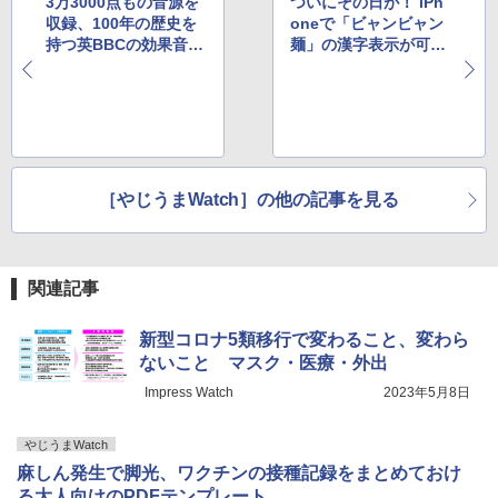
3万3000点もの音源を
ついにその日が！ iPh
収録、100年の歴史を
oneで「ビャンビャン
持つ英BBCの効果音ラ
麺」の漢字表示が可能
イブラリが無料公開中
になりマニア狂喜
［やじうまWatch］の他の記事を見る
関連記事
新型コロナ5類移行で変わること、変わら
ないこと マスク・医療・外出
Impress Watch
2023年5月8日
やじうまWatch
麻しん発生で脚光、ワクチンの接種記録をまとめておけ
る大人向けのPDFテンプレート