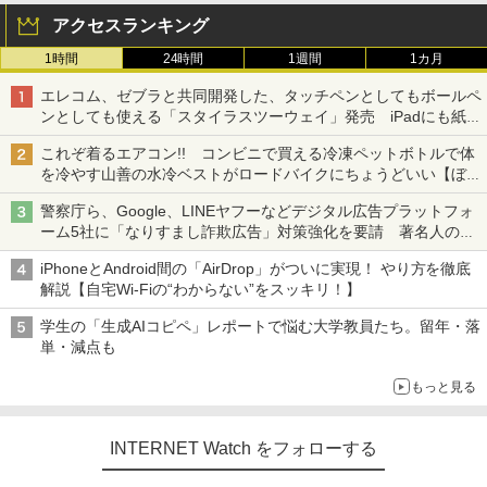
アクセスランキング
1時間
24時間
1週間
1カ月
エレコム、ゼブラと共同開発した、タッチペンとしてもボールペ
ンとしても使える「スタイラスツーウェイ」発売 iPadにも紙に
も、持ち替えずに書き込める
これぞ着るエアコン!! コンビニで買える冷凍ペットボトルで体
を冷やす山善の水冷ベストがロードバイクにちょうどいい【ぼっ
ち・ざ・ろーど！その14】【空いた時間でなにしてる？】
警察庁ら、Google、LINEヤフーなどデジタル広告プラットフォ
ーム5社に「なりすまし詐欺広告」対策強化を要請 著名人の写
真や映像を使った投資詐欺などへの対策として
iPhoneとAndroid間の「AirDrop」がついに実現！ やり方を徹底
解説【自宅Wi-Fiの“わからない”をスッキリ！】
学生の「生成AIコピペ」レポートで悩む大学教員たち。留年・落
単・減点も
もっと見る
INTERNET Watch をフォローする