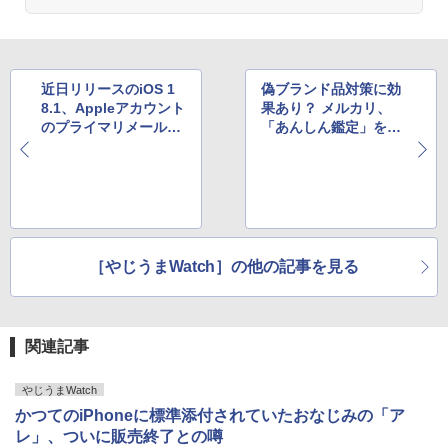
近日リリースのiOS 1
偽ブランド品対策に効
8.1、Appleアカウント
果あり？ メルカリ、
のプライマリメールア
「あんしん鑑定」をデ
ドレス変更がより簡単
フォルト許可に変更へ
に。iCloudメールアド
レスの変更にも対応へ
［やじうまWatch］の他の記事を見る
関連記事
やじうまWatch
かつてのiPhoneに標準添付されていたおなじみの「ア
レ」、ついに販売終了との噂