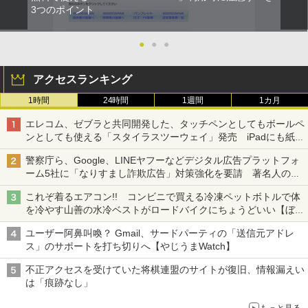
3つのポイント
●
●
●
アクセスランキング
1時間
24時間
1週間
1カ月
エレコム、ゼブラと共同開発した、タッチペンとしてもボールペ
ンとしても使える「スタイラスツーウェイ」発売 iPadにも紙に
も、持ち替えずに書き込める
警察庁ら、Google、LINEヤフーなどデジタル広告プラットフォ
ーム5社に「なりすまし詐欺広告」対策強化を要請 著名人の写
真や映像を使った投資詐欺などへの対策として
これぞ着るエアコン!! コンビニで買える冷凍ペットボトルで体
を冷やす山善の水冷ベストがロードバイクにちょうどいい【ぼっ
ち・ざ・ろーど！その14】【空いた時間でなにしてる？】
ユーザー阿鼻叫喚？ Gmail、サードパーティの「送信元アドレ
ス」のサポートを打ち切りへ【やじうまWatch】
不正アクセスを受けていた将棋連盟のサイトが復旧、情報漏えい
は「痕跡なし」
もっと見る