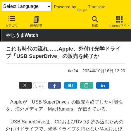
Powered by
Translate
INTERNET Watch
ハードウェア
周辺機器
カテゴリ
過去記事
検索
Impressサイト
やじうまWatch
これも時代の流れ……Apple、外付け光学ドライ
ブ「USB SuperDrive」の販売を終了か
tks24
2024年10月16日 12:20
リスト
Appleが「USB SuperDrive」の販売を終了した可能性
を、海外メディア「MacRumors」が伝えている。
USB SuperDriveは、CDおよびDVDを読み込むための
外付けドライブで、光学ドライブを持たないMacおよび