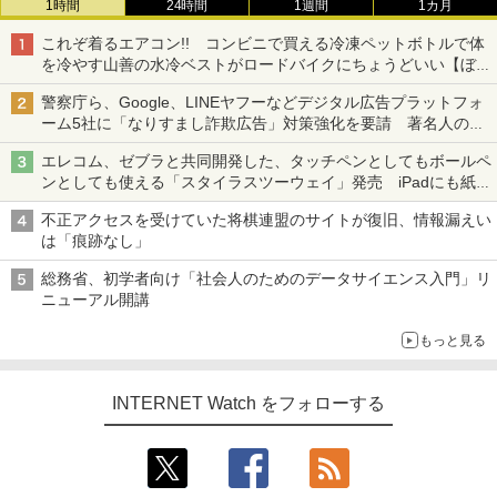
1時間
24時間
1週間
1カ月
これぞ着るエアコン!! コンビニで買える冷凍ペットボトルで体
を冷やす山善の水冷ベストがロードバイクにちょうどいい【ぼっ
ち・ざ・ろーど！その14】【空いた時間でなにしてる？】
警察庁ら、Google、LINEヤフーなどデジタル広告プラットフォ
ーム5社に「なりすまし詐欺広告」対策強化を要請 著名人の写
真や映像を使った投資詐欺などへの対策として
エレコム、ゼブラと共同開発した、タッチペンとしてもボールペ
ンとしても使える「スタイラスツーウェイ」発売 iPadにも紙に
も、持ち替えずに書き込める
不正アクセスを受けていた将棋連盟のサイトが復旧、情報漏えい
は「痕跡なし」
総務省、初学者向け「社会人のためのデータサイエンス入門」リ
ニューアル開講
もっと見る
INTERNET Watch をフォローする