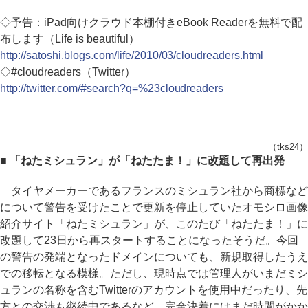
◇予告：iPad向けクラウド本棚付きeBook Readerを無料で配
布します（Life is beautiful）
http://satoshi.blogs.com/life/2010/03/cloudreaders.html
◇#cloudreaders（Twitter）
http://twitter.com/#search?q=%23cloudreaders
（tks24）
■ 「ねたミシュラン」が「ねたたま！」に改題して再出発
タイヤメーカーであるフランスのミシュラン社から商標など
について警告を受けたことで更新を停止していたオモシロ画像
紹介サイト「ねたミシュラン」が、このたび「ねたたま！」に
改題して23日から再スタートすることになったそうだ。今回
の警告の発端となったドメインについても、新規取得したうえ
での移転となる模様。ただし、現時点では管理人がいまだミシ
ュランの名称を含むTwitterのアカウントを使用中だったり、先
方との交渉も継続中であるなど、完全決着にはまだ時間がかか