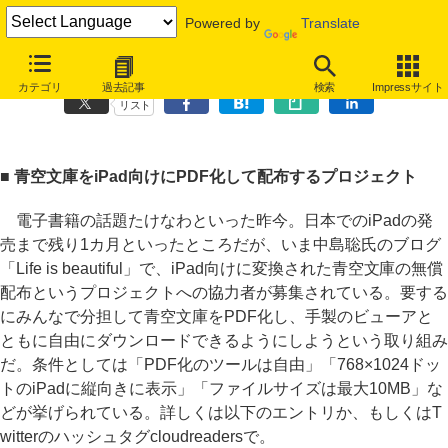
Powered by
Translate
青空文庫をiPad向けにPDF化して配布するプロジェクト ほか
カテゴリ
過去記事
検索
Impressサイト
リスト
■ 青空文庫をiPad向けにPDF化して配布するプロジェクト
電子書籍の話題たけなわといった昨今。日本でのiPadの発
売まで残り1カ月といったところだが、いま中島聡氏のブログ
「Life is beautiful」で、iPad向けに変換された青空文庫の無償
配布というプロジェクトへの協力者が募集されている。要する
にみんなで分担して青空文庫をPDF化し、手製のビューアと
ともに自由にダウンロードできるようにしようという取り組み
だ。条件としては「PDF化のツールは自由」「768×1024ドッ
トのiPadに縦向きに表示」「ファイルサイズは最大10MB」な
どが挙げられている。詳しくは以下のエントリか、もしくはT
witterのハッシュタグcloudreadersで。