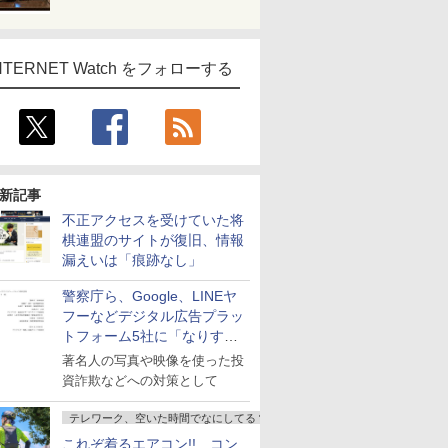
NTERNET Watch をフォローする
新記事
不正アクセスを受けていた将
棋連盟のサイトが復旧、情報
漏えいは「痕跡なし」
警察庁ら、Google、LINEヤ
フーなどデジタル広告プラッ
トフォーム5社に「なりすま
し詐欺広告」対策強化を要請
著名人の写真や映像を使った投
資詐欺などへの対策として
テレワーク、空いた時間でなにしてる？
これぞ着るエアコン!! コン