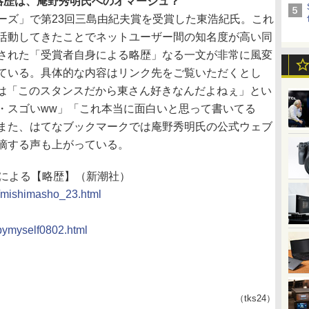
略歴は、庵野秀明氏へのオマージュ？
ズ」で第23回三島由紀夫賞を受賞した東浩紀氏。これ
活動してきたことでネットユーザー間の知名度が高い同
された「受賞者自身による略歴」なる一文が非常に風変
ている。具体的な内容はリンク先をご覧いただくとし
ークでは「このスタンスだから東さん好きなんだよねぇ」とい
・スゴいww」「これ本当に面白いと思って書いてる
また、はてなブックマークでは庵野秀明氏の公式ウェブ
摘する声も上がっている。
身による【略歴】（新潮社）
o/mishimasho_23.html
/bymyself0802.html
（tks24）