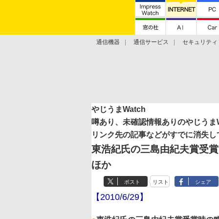
通信機器
通信サービス
セキュリティ
技術動向
やじうまWatch
噂あり、未確認情報ありのやじうまWa
リンク先の記事などがすでに消失し
東浩紀氏の三島由紀夫賞受
ほか
ポスト
リスト
シェア
【2010/6/29】