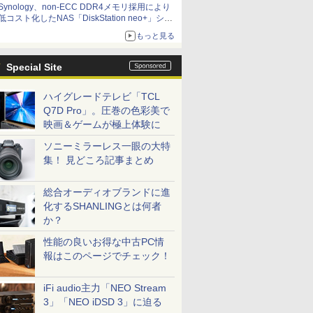
Synology、non-ECC DDR4メモリ採用により
低コスト化したNAS「DiskStation neo+」シリ
ーズ 予算を抑えて導入でき、ECCメモリへの
もっと見る
アップグレードも可能
Special Site
ハイグレードテレビ「TCL
Q7D Pro」。圧巻の色彩美で
映画＆ゲームが極上体験に
ソニーミラーレス一眼の大特
集！ 見どころ記事まとめ
総合オーディオブランドに進
化するSHANLINGとは何者
か？
性能の良いお得な中古PC情
報はこのページでチェック！
iFi audio主力「NEO Stream
3」「NEO iDSD 3」に迫る