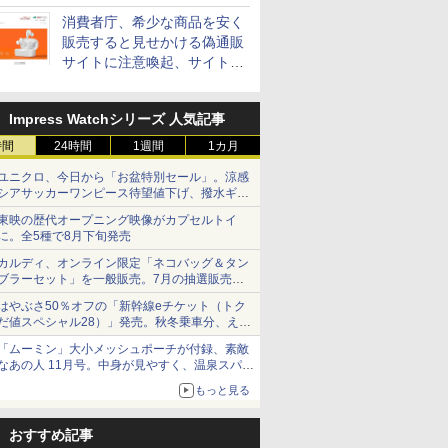
消費者庁、希少な商品を安く
販売すると見せかける偽通販
サイトに注意喚起、サイト名
とドメイン名を公表
Impress Watchシリーズ 人気記事
時間
24時間
1週間
1カ月
ユニクロ、今日から「お盆特別セール」。涼感
シアサッカーワンピース待望値下げ、撥水ギア
ショーツは1990円に
東映の歴代オープニング映像がカプセルトイ
に。全5種で8月下旬発売
カルディ、オンライン限定「ネコバッグ＆タン
ブラーセット」を一般販売。7月の抽選販売の
当選無効分
はやぶさ50％オフの「新幹線eチケット（トク
だ値スペシャル28）」発売。秋冬乗車分、えき
ねっと限定
「ムーミン」大小メッシュポーチが付録、素敵
なあの人 11月号。中身が見やすく、温泉スパに
も使える
もっと見る
おすすめ記事