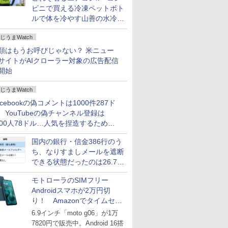
ビニで買える冷凍ペットボト
ルで体を冷やす山善の水冷ベ
ストがロードバイクにちょう
じうまWatch
どいい【ぼっち・ざ・ろー
ど！その14】
類はもうお呼びじゃない？ 米ニュー
サイトがAIクローラー対象の広告配信
開始
じうまWatch
acebookの偽コメントは1000件287ド
、YouTubeの偽チャンネル登録は
000人78ドル…人気を捏造するための
格リストが公開中
国内の銀行・信金386行のう
ち、なりすましメールを遮断
できる状態だったのは26.7％
にとどまる～GMOブランド
モトローラのSIMフリー
セキュリティ調査
Androidスマホが2万円切
り！ Amazonでタイムセー
ル
6.9インチ「moto g06」が1万
7820円で販売中。Android 16搭