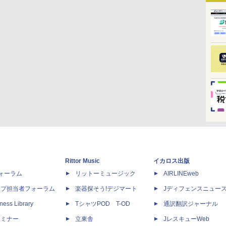
Rittor Music
イカロス出版
dフォーラム
リットーミュージック
AIRLINEweb
ップ担当者フォーラム
楽器探そう!デジマート
Jディフェンスニュー
ness Library
TシャツPOD T-OD
通訳翻訳ジャーナル
セミナー
立東舎
JレスキューWeb