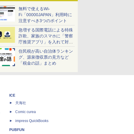
無料で使えるWi-
Fi「00000JAPAN」利用時に
注意すべき3つのポイント
急増する国際電話による特殊
詐欺、家族のスマホに「警察
庁推奨アプリ」を入れて対策
しよう！
住民税が高い自治体ランキン
グ、源泉徴収票の見方など
「税金の話」まとめ
ICE
天海社
ス
Comic curea
impress QuickBooks
PUBFUN