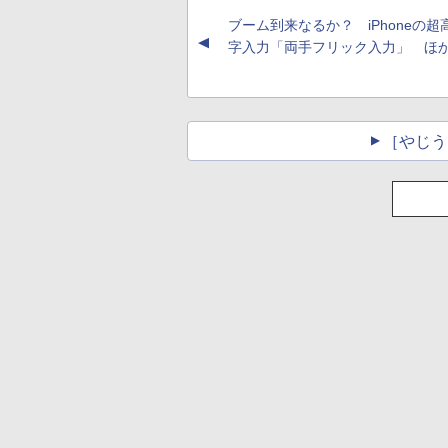
ブーム到来なるか？ iPhoneの超
▲
字入力「両手フリック入力」 ほ
［やじう