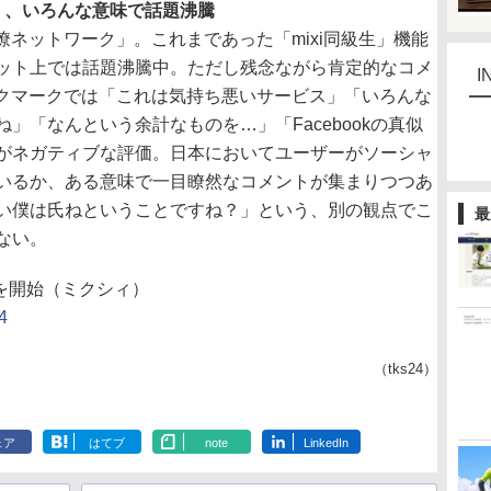
ク」、いろんな意味で話題沸騰
僚ネットワーク」。これまであった「mixi同級生」機能
ット上では話題沸騰中。ただし残念ながら肯定的なコメ
I
なブックマークでは「これは気持ち悪いサービス」「いろんな
」「なんという余計なものを…」「Facebookの真似
がネガティブな評価。日本においてユーザーがソーシャ
いるか、ある意味で一目瞭然なコメントが集まりつつあ
い僕は氏ねということですね？」という、別の観点でこ
最
ない。
供を開始（ミクシィ）
4
（tks24）
ェア
はてブ
note
LinkedIn