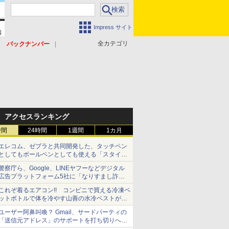
Impress サイト
全カテゴリ
バックナンバー
アクセスランキング
時間
24時間
1週間
1カ月
エレコム、ゼブラと共同開発した、タッチペン
としてもボールペンとしても使える「スタイラ
スツーウェイ」発売 iPadにも紙にも、持ち替
警察庁ら、Google、LINEヤフーなどデジタル
えずに書き込める
広告プラットフォーム5社に「なりすまし詐欺
広告」対策強化を要請 著名人の写真や映像を
これぞ着るエアコン!! コンビニで買える冷凍ペ
使った投資詐欺などへの対策として
ットボトルで体を冷やす山善の水冷ベストがロ
ードバイクにちょうどいい【ぼっち・ざ・ろー
ユーザー阿鼻叫喚？ Gmail、サードパーティの
ど！その14】【空いた時間でなにしてる？】
「送信元アドレス」のサポートを打ち切りへ
【やじうまWatch】