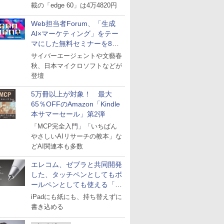
載の「edge 60」は4万4820円
Web担当者Forum、「生成
AI×マーケティング」をテー
マにした無料セミナーを8月
27日にオンライン開催
サイバーエージェントや文藝春
秋、日本マイクロソフトなどが
登壇
5万冊以上が対象！ 最大
65％OFFのAmazon「Kindle
本サマーセール」第2弾
「MCP完全入門」「いちばん
やさしいAIリサーチの教本」な
どAI関連本も多数
エレコム、ゼブラと共同開発
した、タッチペンとしてもボ
ールペンとしても使える「ス
タイラスツーウェイ」発売
iPadにも紙にも、持ち替えずに
書き込める