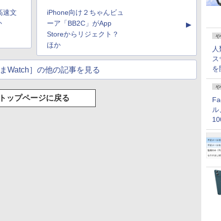
高速文
iPhone向け２ちゃんビュ
か
ーア「BB2C」がApp
▲
Storeからリジェクト？
や
ほか
人
ス
を
まWatch］の他の記事を見る
や
トップページに戻る
F
ル
1
価