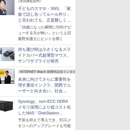
インタビュー
子どものスマホ・SNS、「家
族で話し合ってルール作り」
と言われても、正直難しくな
いですか？
「16歳になった瞬間にSNSデビ
ューする方が怖い」という上沼
紫野弁護士にヒントを聞く
持ち運び時は小さくなるスラ
イドカバー式超薄型マウス、
サンワサプライが発売
INTERNET Watch 30周年記念インタビュー
未来に向けてさらに重要性を
増す通信インフラ、関西でユ
ーザーと向き合い、社会
の“あたらしい”を起動し続け
Synology、non-ECC DDR4
る～オプテージ
メモリ採用により低コスト化
したNAS「DiskStation
neo+」シリーズ
予算を抑えて導入でき、ECCメ
モリへのアップグレードも可能