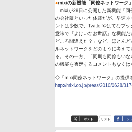
●
mixiの新機能「同僚ネットワー
mixiが28日に公開した新機能「同
の会社版といった体裁だが、早速ネ
ントは少数で、Twitterやはて
意味で『よけいなお世話』な機能だね
どころ間違えた？」など、ほとんど
ルネットワークをどのように考えて
る。その一方、「同期も同僚もいな
の機能を否定するコメントもなくは
◇「mixi同僚ネットワーク」の提
http://mixi.co.jp/press/2010/0628/317
ポスト
リスト
シ