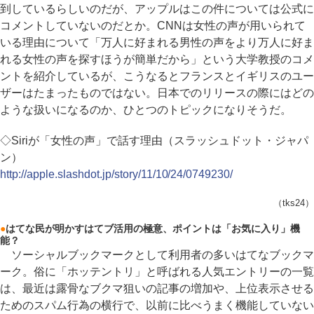
到しているらしいのだが、アップルはこの件については公式に
コメントしていないのだとか。CNNは女性の声が用いられて
いる理由について「万人に好まれる男性の声をより万人に好ま
れる女性の声を探すほうが簡単だから」という大学教授のコメ
ントを紹介しているが、こうなるとフランスとイギリスのユー
ザーはたまったものではない。日本でのリリースの際にはどの
ような扱いになるのか、ひとつのトピックになりそうだ。
◇Siriが「女性の声」で話す理由（スラッシュドット・ジャパ
ン）
http://apple.slashdot.jp/story/11/10/24/0749230/
（tks24）
●
はてな民が明かすはてブ活用の極意、ポイントは「お気に入り」機
能？
ソーシャルブックマークとして利用者の多いはてなブックマ
ーク。俗に「ホッテントリ」と呼ばれる人気エントリーの一覧
は、最近は露骨なブクマ狙いの記事の増加や、上位表示させる
ためのスパム行為の横行で、以前に比べうまく機能していない