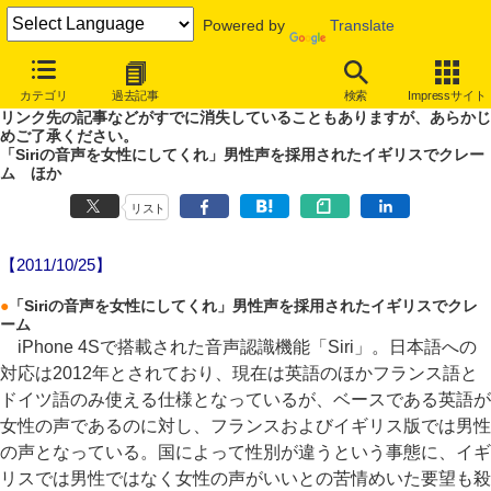
Powered by
Translate
やじうまWatch
カテゴリ
過去記事
検索
Impressサイト
噂あり、未確認情報ありのやじうまWatch。
リンク先の記事などがすでに消失していることもありますが、あらかじ
めご了承ください。
「Siriの音声を女性にしてくれ」男性声を採用されたイギリスでクレー
ム ほか
リスト
【2011/10/25】
●
「Siriの音声を女性にしてくれ」男性声を採用されたイギリスでクレ
ーム
iPhone 4Sで搭載された音声認識機能「Siri」。日本語への
対応は2012年とされており、現在は英語のほかフランス語と
ドイツ語のみ使える仕様となっているが、ベースである英語が
女性の声であるのに対し、フランスおよびイギリス版では男性
の声となっている。国によって性別が違うという事態に、イギ
リスでは男性ではなく女性の声がいいとの苦情めいた要望も殺