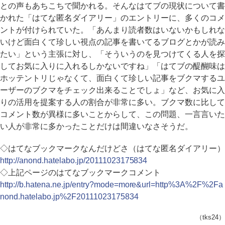
との声もあちこちで聞かれる。そんなはてブの現状について書
かれた「はてな匿名ダイアリー」のエントリーに、多くのコメ
ントが付けられていた。「あんまり読者数はいないかもしれな
いけど面白くて珍しい視点の記事を書いてるブログとかが読み
たい」という主張に対し、「そういうのを見つけてくる人を探
してお気に入りに入れるしかないですね」「はてブの醍醐味は
ホッテントリじゃなくて、面白くて珍しい記事をブクマするユ
ーザーのブクマをチェック出来ることでしょ」など、お気に入
りの活用を提案する人の割合が非常に多い。ブクマ数に比して
コメント数が異様に多いことからして、この問題、一言言いた
い人が非常に多かったことだけは間違いなさそうだ。
◇はてなブックマークなんだけどさ（はてな匿名ダイアリー）
http://anond.hatelabo.jp/20111023175834
◇上記ページのはてなブックマークコメント
http://b.hatena.ne.jp/entry?mode=more&url=http%3A%2F%2Fa
nond.hatelabo.jp%2F20111023175834
（tks24）