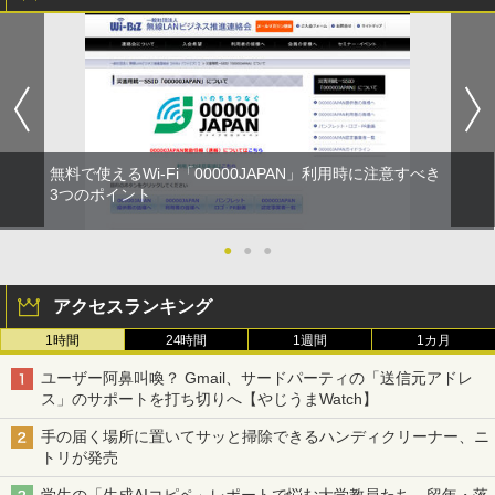
無料で使えるWi-Fi「00000JAPAN」利用時に注意すべき
3つのポイント
●
●
●
アクセスランキング
1時間
24時間
1週間
1カ月
ユーザー阿鼻叫喚？ Gmail、サードパーティの「送信元アドレ
ス」のサポートを打ち切りへ【やじうまWatch】
手の届く場所に置いてサッと掃除できるハンディクリーナー、ニ
トリが発売