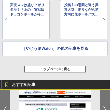
実況スレは盛り上がり
投稿主の意図と違う異
必至！「あの」実写版
常人気、走りながら逆
ドラゴンボールが今
方向に段ボールバズー
夜、地上波テレビ初登
カを撃つ動画 ほか
場 ほか
［やじうまWatch］の他の記事を見る
トップページに戻る
おすすめ記事