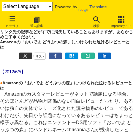
Powered by
Translate
やじうまWatch
カテゴリ
過去記事
検索
Impressサイト
噂あり、未確認情報ありのやじうまWatch。
リンク先の記事などがすでに消失していることもありますが、あらかじ
めご了承ください。
Amazonの「おいでよ どうぶつの森」につけられた泣けるレビューと
は
リスト
【2012/6/5】
●
Amazonの「おいでよ どうぶつの森」につけられた泣けるレビューと
は
Amazonのカスタマーレビューがネットで話題になる場合、
そのほとんどが品物と関係のない面白レビューだったり、ある
いは独自の文体でシリーズ化された読み物系のレビューである
わけだが、先日から話題になっているあるレビューはちょっと
様子が異なる。これはニンテンドーDS用ソフト「おいでよ ど
うぶつの森」にハンドルネームchrisaniaさんが投稿したレビ