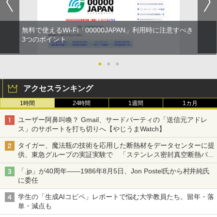
無料で使えるWi-Fi「00000JAPAN」利用時に注意すべき
3つのポイント
●
●
●
アクセスランキング
1時間
24時間
1週間
1カ月
ユーザー阿鼻叫喚？ Gmail、サードパーティの「送信元アドレ
ス」のサポートを打ち切りへ【やじうまWatch】
タイガー、魔法瓶の技術を応用した断熱材をデータセンターに提
供、東急グループの実証実験で 「ステンレス密封真空断熱パネ
ル TIVIP」
「.jp」が40周年――1986年8月5日、Jon Postel氏から村井純氏
に委任
学生の「生成AIコピペ」レポートで悩む大学教員たち。留年・落
単・減点も