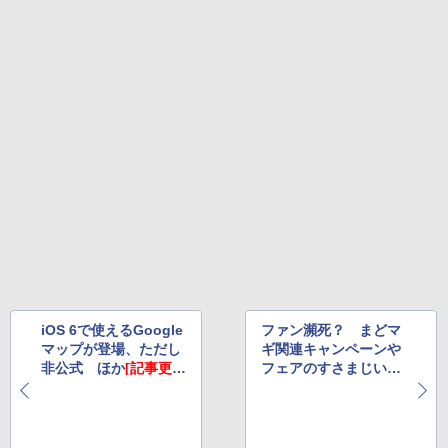
iOS 6で使えるGoogle
ファン瀕死？ まどマ
マップが登場、ただし
ギ関連キャンペーンや
非公式 ほか
[記事更
フェアのすさまじい数
新]
が話題に ほか