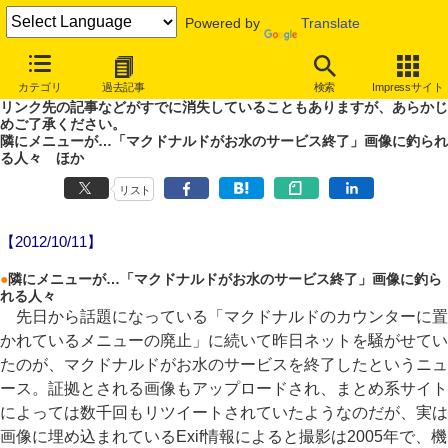
Powered by
Translate
やじうまWatch
カテゴリ
過去記事
検索
Impressサイト
噂あり、未確認情報ありのやじうまWatch。
リンク先の記事などがすでに消失していることもありますが、あらかじ
めご了承ください。
隣にメニューが…「マクドナルドがお水のサービス終了」画像に釣られ
る人々 ほか
リスト
【2012/10/11】
●
隣にメニューが…「マクドナルドがお水のサービス終了」画像に釣ら
れる人々
先日から話題になっている「マクドナルドのカウンターに置
かれているメニューの廃止」に続いて昨日ネットを騒がせてい
たのが、マクドナルドがお水のサービスを終了したというニュ
ース。証拠とされる画像もアップロードされ、まとめ系サイト
によっては数千回もリツイートされていたようなのだが、実は
画像に埋め込まれているExif情報によると撮影は2005年で、機