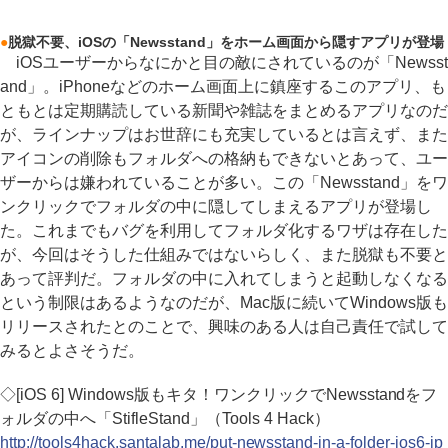
●
脱獄不要、iOSの「Newsstand」をホーム画面から隠すアプリが登場
iOSユーザーからなにかと目の敵にされているのが「Newsst
and」。iPhoneなどのホーム画面上に鎮座するこのアプリ、も
ともとは定期購読している新聞や雑誌をまとめるアプリなのだ
が、ラインナップはお世辞にも充実しているとは言えず、また
アイコンの削除もフォルダへの格納もできないとあって、ユー
ザーからは嫌われていることが多い。この「Newsstand」をワ
ンクリックでフォルダの中に隠してしまえるアプリが登場し
た。これまでもバグを利用してフォルダ化するワザは存在した
が、今回はそうした仕組みではないらしく、また脱獄も不要と
あって評判だ。フォルダの中に入れてしまうと起動しなくなる
という制限はあるようなのだが、Mac版に続いてWindows版も
リリースされたとのことで、興味のある人は自己責任で試して
みるとよさそうだ。
◇[iOS 6] Windows版もキタ！ワンクリックでNewsstandをフ
ォルダの中へ「StifleStand」（Tools 4 Hack）
http://tools4hack.santalab.me/put-newsstand-in-a-folder-ios6-ip