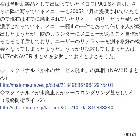
種は当時新製品として出回っていたドコモF901iSと判明。さ
らに隣に写っているメニューも2005年4月に提供されていたも
ので現在はすでに廃止されていたりと、「釣り」だった疑いが
濃厚となっている。メニュー廃止の一件もあって信じる人が続
出したようだが、隣のカウンターにメニューがあること自体が
そもそも矛盾しており、ユーザーのリテラシーを測る格好の機
会となってしまったようだ。うっかり拡散してしまった人は、
以下のNAVER まとめを参照しておくとよさそうだ。
◇「マクドナルドが水のサービス廃止」の真相（NAVER まと
め）
http://matome.naver.jp/odai/2134983679642975401
◇マクドナルドが水廃止とかソースロンダリング甚だしい件
（最終防衛ライン2）
http://d.hatena.ne.jp/lastline/20121010/1349833340
（tks24）