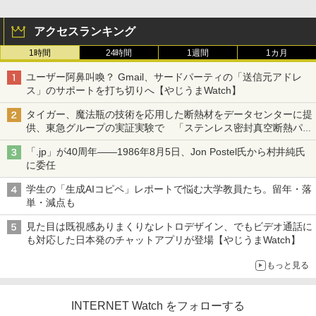
アクセスランキング
1時間
24時間
1週間
1カ月
ユーザー阿鼻叫喚？ Gmail、サードパーティの「送信元アドレ
ス」のサポートを打ち切りへ【やじうまWatch】
タイガー、魔法瓶の技術を応用した断熱材をデータセンターに提
供、東急グループの実証実験で 「ステンレス密封真空断熱パネ
ル TIVIP」
「.jp」が40周年――1986年8月5日、Jon Postel氏から村井純氏
に委任
学生の「生成AIコピペ」レポートで悩む大学教員たち。留年・落
単・減点も
見た目は既視感ありまくりなレトロデザイン、でもビデオ通話に
も対応した日本発のチャットアプリが登場【やじうまWatch】
もっと見る
INTERNET Watch をフォローする