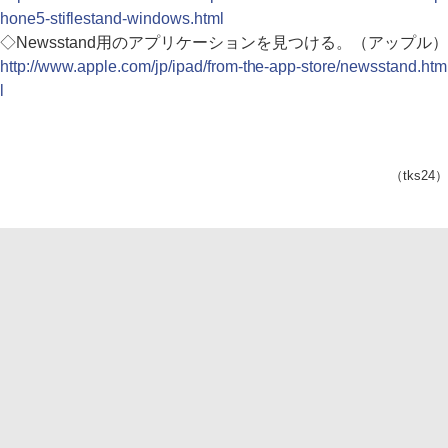
hone5-stiflestand-windows.html
◇Newsstand用のアプリケーションを見つける。（アップル）
http://www.apple.com/jp/ipad/from-the-app-store/newsstand.htm
l
（tks24）