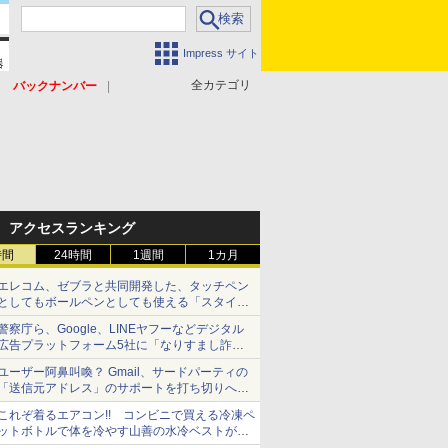
Impress サイト
全カテゴリ
バックナンバー
アクセスランキング
時間
24時間
1週間
1カ月
エレコム、ゼブラと共同開発した、タッチペン
としてもボールペンとしても使える「スタイラ
スツーウェイ」発売 iPadにも紙にも、持ち替
警察庁ら、Google、LINEヤフーなどデジタル
えずに書き込める
広告プラットフォーム5社に「なりすまし詐欺
広告」対策強化を要請 著名人の写真や映像を
ユーザー阿鼻叫喚？ Gmail、サードパーティの
使った投資詐欺などへの対策として
「送信元アドレス」のサポートを打ち切りへ
【やじうまWatch】
これぞ着るエアコン!! コンビニで買える冷凍ペ
ットボトルで体を冷やす山善の水冷ベストがロ
ードバイクにちょうどいい【ぼっち・ざ・ろー