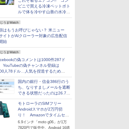
これぞ着るエアコン!! コン
ビニで買える冷凍ペットボト
ルで体を冷やす山善の水冷ベ
ストがロードバイクにちょう
じうまWatch
どいい【ぼっち・ざ・ろー
ど！その14】
類はもうお呼びじゃない？ 米ニュー
サイトがAIクローラー対象の広告配信
開始
じうまWatch
acebookの偽コメントは1000件287ド
、YouTubeの偽チャンネル登録は
000人78ドル…人気を捏造するための
格リストが公開中
国内の銀行・信金386行のう
ち、なりすましメールを遮断
できる状態だったのは26.7％
にとどまる～GMOブランド
モトローラのSIMフリー
セキュリティ調査
Androidスマホが2万円切
り！ Amazonでタイムセー
ル
6.9インチ「moto g06」が1万
7820円で販売中。Android 16搭