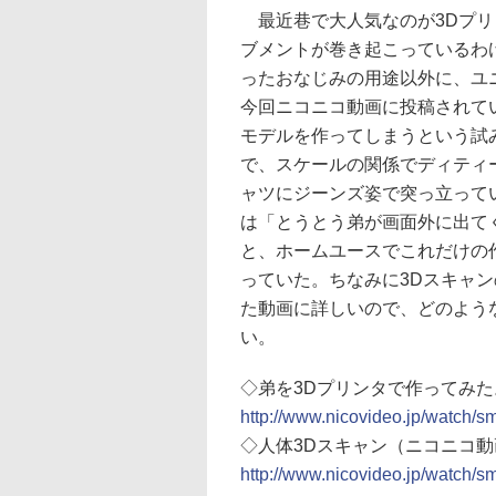
最近巷で大人気なのが3Dプリ
ブメントが巻き起こっているわ
ったおなじみの用途以外に、ユ
今回ニコニコ動画に投稿されてい
モデルを作ってしまうという試
で、スケールの関係でディティ
ャツにジーンズ姿で突っ立って
は「とうとう弟が画面外に出て
と、ホームユースでこれだけの
っていた。ちなみに3Dスキャ
た動画に詳しいので、どのよう
い。
◇弟を3Dプリンタで作ってみ
http://www.nicovideo.jp/watch/
◇人体3Dスキャン（ニコニコ
http://www.nicovideo.jp/watch/