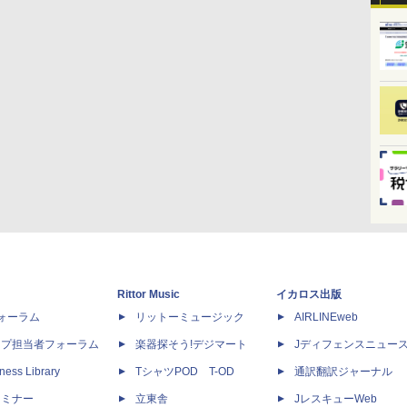
Rittor Music
イカロス出版
dフォーラム
リットーミュージック
AIRLINEweb
ップ担当者フォーラム
楽器探そう!デジマート
Jディフェンスニュー
ness Library
TシャツPOD T-OD
通訳翻訳ジャーナル
セミナー
立東舎
JレスキューWeb