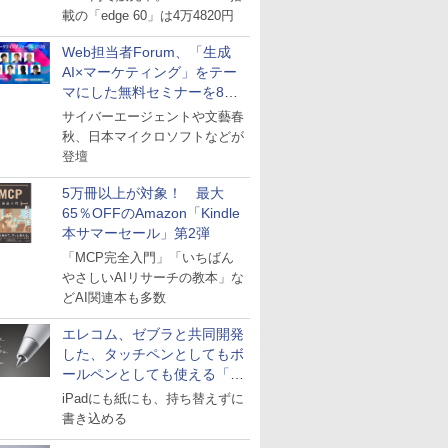
載の「edge 60」は4万4820円
Web担当者Forum、「生成
AI×マーケティング」をテー
マにした無料セミナーを8月
27日にオンライン開催
サイバーエージェントや文藝春
秋、日本マイクロソフトなどが
登壇
5万冊以上が対象！ 最大
65％OFFのAmazon「Kindle
本サマーセール」第2弾
「MCP完全入門」「いちばん
やさしいAIリサーチの教本」な
どAI関連本も多数
エレコム、ゼブラと共同開発
した、タッチペンとしてもボ
ールペンとしても使える「ス
タイラスツーウェイ」発売
iPadにも紙にも、持ち替えずに
書き込める