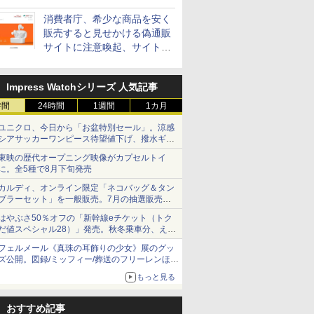
消費者庁、希少な商品を安く
販売すると見せかける偽通販
サイトに注意喚起、サイト名
とドメイン名を公表
Impress Watchシリーズ 人気記事
時間
24時間
1週間
1カ月
ユニクロ、今日から「お盆特別セール」。涼感
シアサッカーワンピース待望値下げ、撥水ギア
ショーツは1990円に
東映の歴代オープニング映像がカプセルトイ
に。全5種で8月下旬発売
カルディ、オンライン限定「ネコバッグ＆タン
ブラーセット」を一般販売。7月の抽選販売の
当選無効分
はやぶさ50％オフの「新幹線eチケット（トク
だ値スペシャル28）」発売。秋冬乗車分、えき
ねっと限定
フェルメール《真珠の耳飾りの少女》展のグッ
ズ公開。図録/ミッフィー/葬送のフリーレンほ
か、注目ブランドコラボが実現
もっと見る
おすすめ記事