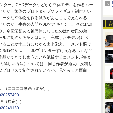
ンター。CADデータなどから立体モデルを作るムー
けだが、筐体のプロトタイプやフィギュア制作とい
ニークな立体物を作る試みがあちこちで見られる。
たのが、生身の人間を3Dでスキャンし、その1/10
み。今回栄誉ある被写体になったのは作者氏の弟
ールに制約があるとはいえ、完成したモデルはTシ
いることが十二分にわかる出来栄え。コメント欄で
くる時代か…」「3Dプリンターすげぇなあ…」など
作品ができてしまうことを絶賛するコメントが集ま
ンの詳しい方法については、同じ作者が過去に投稿し
なプロセスで制作されているか、見てみると面白
た。（ニコニコ動画（原宿））
sm20257490
動画（原宿））
sm20249130