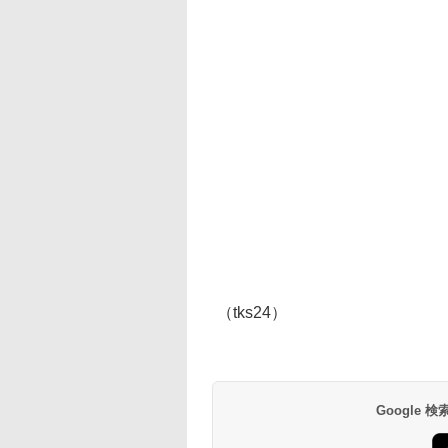
（tks24）
Google