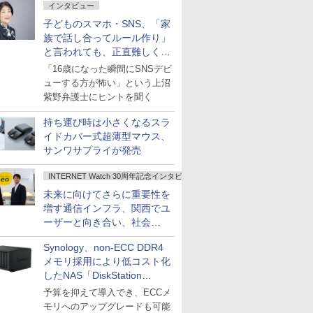
インタビュー
子どものスマホ・SNS、「家
族で話し合ってルール作り」
と言われても、正直難しくな
いですか？
「16歳になった瞬間にSNSデビ
ューする方が怖い」という上沼
紫野弁護士にヒントを聞く
持ち運び時は小さくなるスラ
イドカバー式超薄型マウス、
サンワサプライが発売
INTERNET Watch 30周年記念インタビュー
未来に向けてさらに重要性を
増す通信インフラ、関西でユ
ーザーと向き合い、社会
の“あたらしい”を起動し続け
Synology、non-ECC DDR4
る～オプテージ
メモリ採用により低コスト化
したNAS「DiskStation
neo+」シリーズ
予算を抑えて導入でき、ECCメ
モリへのアップグレードも可能