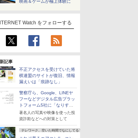
映画＆ゲームが極上体験に
NTERNET Watch をフォローする
新記事
不正アクセスを受けていた将
棋連盟のサイトが復旧、情報
漏えいは「痕跡なし」
警察庁ら、Google、LINEヤ
フーなどデジタル広告プラッ
トフォーム5社に「なりすま
し詐欺広告」対策強化を要請
著名人の写真や映像を使った投
資詐欺などへの対策として
テレワーク、空いた時間でなにしてる？