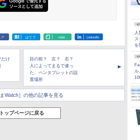
や
人
ェア
はてブ
note
LinkedIn
ス
を
や
ツだけ
目の前？ 左？ 右？
F
達
人によってまるで違っ
▲
ル
た、ペンタブレットの設
1
置場所
価
まWatch］の他の記事を見る
トップページに戻る