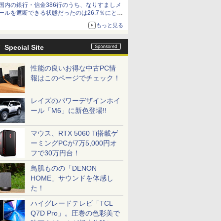
国内の銀行・信金386行のうち、なりすましメ
ど！その14】【空いた時間でなにしてる？】
ールを遮断できる状態だったのは26.7％にとど
まる～GMOブランドセキュリティ調査
もっと見る
Special Site
性能の良いお得な中古PC情
報はこのページでチェック！
レイズのパワーデザインホイ
ール「M6」に新色登場!!
マウス、RTX 5060 Ti搭載ゲ
ーミングPCが7万5,000円オ
フで30万円台！
鳥肌ものの「DENON
HOME」サウンドを体感し
た！
ハイグレードテレビ「TCL
Q7D Pro」。圧巻の色彩美で