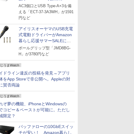
AC3個口とUSB Type-A×3を備
える「ECT-37-3A3WH」が1591
円など
アイリスオーヤマのUSB充電
式電動ドライバーがAmazon
暮らし応援サマーSALEに登
場
ボールグリップ型「JMD8BG-
H」が3780円など
じうまWatch
イドライン違反の投稿を発見→アプリ
体をApp Storeで非公開へ。Appleの対
に賛否両論
じうまWatch
れぞ夢の機能、iPhoneとWindowsの
でコピー＆ペーストが可能に。ただし
域限定？
バッファローの10GbEスイッ
チが安い！ Amazon暮らし