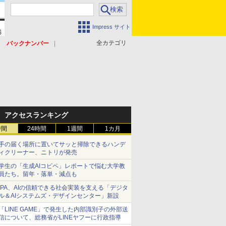
Impress サイト
全カテゴリ
バックナンバー
アクセスランキング
時間
24時間
1週間
1カ月
手の届く場所に置いてサッと掃除できるハンデ
ィクリーナー、ニトリが発売
学生の「生成AIコピペ」レポートで悩む大学教
員たち。留年・落単・減点も
IPA、AIの信頼できる社会実装を支える「デジタ
ル＆AIシステムズ・デザインセンター」新設
「LINE GAME」で発生した内部識別子の外部送
信について、総務省がLINEヤフーに行政指導