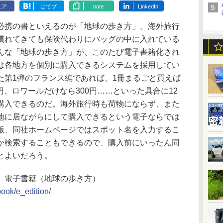
ェア
はてブ
note
LinkedIn
携の書といえるのが「地球の歩き方」。海外旅行
慣れてきても保険代わりにバッグの中に入れている
んな「地球の歩き方」が、このたび電子書籍化され
は各地方を個別に購入できるシステムを採用してい
た第1弾のフランス編であれば、1冊まるごと買えば
0円、ロワールだけなら300円……といった具合に12
購入できるのだ。海外旅行時も荷物にならず、また
地に居ながらにして購入できるという電子ならでは
版、同社ホームページではスポット名を入力するこ
か検索することもできるので、購入前にいったん同
とよいだろう。
 電子書籍（地球の歩き方）
book/e_edition/