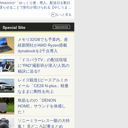
Amazonが「ゆっくり便」導入。配送日を数日
遅らせることで割引が受けられる【やじうま
Watch】
もっと見る
Special Site
メモリ32GBでも予算内。産
経新聞社がAMD Ryzen搭載
dynabookを2千台導入
「ドスパラTV」の配信現場
に“PAD”撮影班が潜入!人気の
秘訣に迫る!!
レイズ鍛造1ピースアルミホ
イール「CE28 N-plus」軽量
なままに剛性を向上
鳥肌ものの「DENON
HOME」サウンドを体感し
た！
ソニーミラーレス一眼の大特
集！ 見どころ記事まとめ