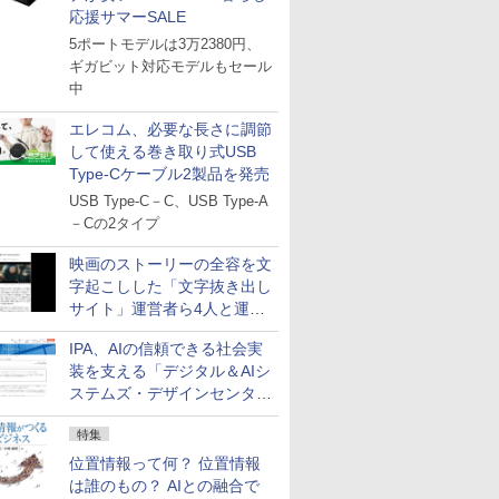
応援サマーSALE
5ポートモデルは3万2380円、
ギガビット対応モデルもセール
中
エレコム、必要な長さに調節
して使える巻き取り式USB
Type-Cケーブル2製品を発売
USB Type-C－C、USB Type-A
－Cの2タイプ
映画のストーリーの全容を文
字起こしした「文字抜き出し
サイト」運営者ら4人と運営
法人に有罪判決
IPA、AIの信頼できる社会実
装を支える「デジタル＆AIシ
ステムズ・デザインセンタ
ー」新設
特集
位置情報って何？ 位置情報
は誰のもの？ AIとの融合で