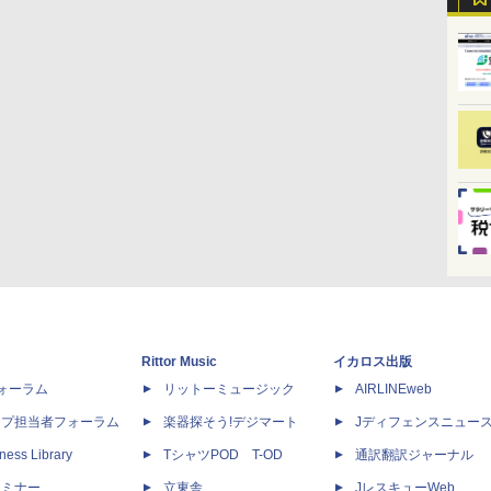
Rittor Music
イカロス出版
dフォーラム
リットーミュージック
AIRLINEweb
ップ担当者フォーラム
楽器探そう!デジマート
Jディフェンスニュー
ness Library
TシャツPOD T-OD
通訳翻訳ジャーナル
セミナー
立東舎
JレスキューWeb