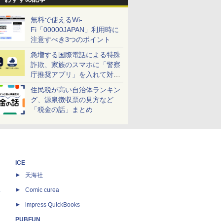
無料で使えるWi-
Fi「00000JAPAN」利用時に
注意すべき3つのポイント
急増する国際電話による特殊
詐欺、家族のスマホに「警察
庁推奨アプリ」を入れて対策
しよう！
住民税が高い自治体ランキン
グ、源泉徴収票の見方など
「税金の話」まとめ
ICE
天海社
ス
Comic curea
impress QuickBooks
PUBFUN