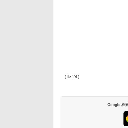
（tks24）
Google