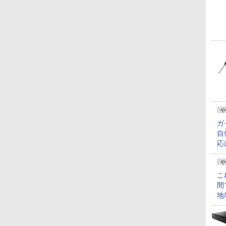
や
ガ
自
応
や
こ
間
地