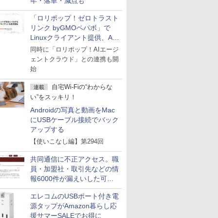
年・落単・減点も
「ロリポップ！ゼロトラスト
リンク byGMOペパボ」で
Linuxクライアント提供、AI
エージェントの接続が容易に
同時に「ロリポップ！AIエージ
ェントクラウド」との連携も開
始
自宅Wi-Fiの“わからな
連載
い”をスッキリ！
Androidの写真と動画をMac
にUSBケーブル接続でバック
アップする
【使いこなし編】第294回
共同通信に不正アクセス。職
員・加盟社・取引先などの情
報6000件が漏えいした可能
性
エレコムのUSBポート付き電
源タップがAmazon暮らし応
援サマーSALEでお得に