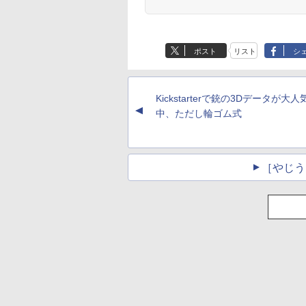
ポスト
リスト
シ
Kickstarterで銃の3Dデータが大
▲
中、ただし輪ゴム式
［やじう