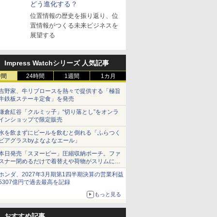
どう進化する？
位置情報の歴史を振り返り、位
置情報がつくる未来ビジネスを
展望する
Impress Watchシリーズ 人気記事
時間
24時間
1週間
1カ月
吉野家、牛リブロースを熱々で提供する「極旨
牛鉄板ステーキ定食」を発売
鎌倉紅谷「クルミッ子」“切り落とし”をオンラ
インショップで限定販売
水を飲まずにビールを飲むと倒れる「ふらつく
ビアグラスbyよなよなエール」
本日発売「スヌーピー」圧縮収納ポーチ。ファ
スナー閉めるだけで着替えや荷物がスリムにま
とまる
ホンダ、2027年3月期第1四半期決算の営業利益
5307億円で過去最高を記録
もっと見る
おすすめ記事