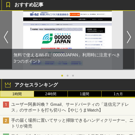
おすすめ記事
無料で使えるWi-Fi「00000JAPAN」利用時に注意すべき
3つのポイント
●
●
●
アクセスランキング
1時間
24時間
1週間
1カ月
ユーザー阿鼻叫喚？ Gmail、サードパーティの「送信元アドレ
ス」のサポートを打ち切りへ【やじうまWatch】
手の届く場所に置いてサッと掃除できるハンディクリーナー、ニ
トリが発売