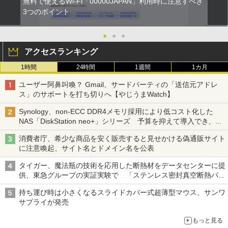
無料で使えるWi-Fi「00000JAPAN」利用時に注意すべき
3つのポイント
●
●
●
アクセスランキング
1時間
24時間
1週間
1カ月
ユーザー阿鼻叫喚？ Gmail、サードパーティの「送信元アドレ
ス」のサポートを打ち切りへ【やじうまWatch】
Synology、non-ECC DDR4メモリ採用により低コスト化した
NAS「DiskStation neo+」シリーズ 予算を抑えて導入でき、
ECCメモリへのアップグレードも可能
消費者庁、希少な商品を安く販売すると見せかける偽通販サイト
に注意喚起、サイト名とドメイン名を公表
タイガー、魔法瓶の技術を応用した断熱材をデータセンターに提
供、東急グループの実証実験で 「ステンレス密封真空断熱パネ
ル TIVIP」
持ち運び時は小さくなるスライドカバー式超薄型マウス、サンワ
サプライが発売
もっと見る