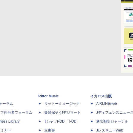
Rittor Music
イカロス出版
dフォーラム
リットーミュージック
AIRLINEweb
ップ担当者フォーラム
楽器探そう!デジマート
Jディフェンスニュー
ness Library
TシャツPOD T-OD
通訳翻訳ジャーナル
セミナー
立東舎
JレスキューWeb