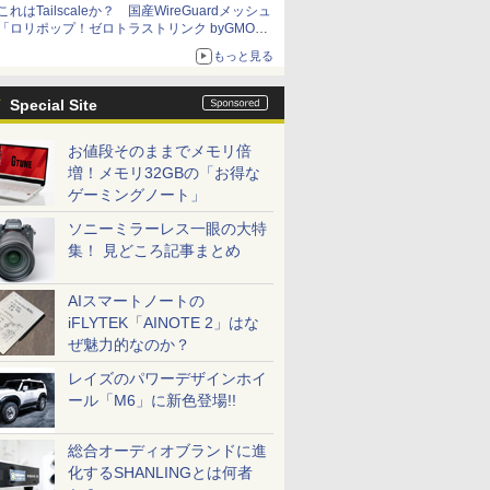
これはTailscaleか？ 国産WireGuardメッシュ
「ロリポップ！ゼロトラストリンク byGMOペ
パボ」を実測で確かめた【イニシャルB】
もっと見る
Special Site
お値段そのままでメモリ倍
増！メモリ32GBの「お得な
ゲーミングノート」
ソニーミラーレス一眼の大特
集！ 見どころ記事まとめ
AIスマートノートの
iFLYTEK「AINOTE 2」はな
ぜ魅力的なのか？
レイズのパワーデザインホイ
ール「M6」に新色登場!!
総合オーディオブランドに進
化するSHANLINGとは何者