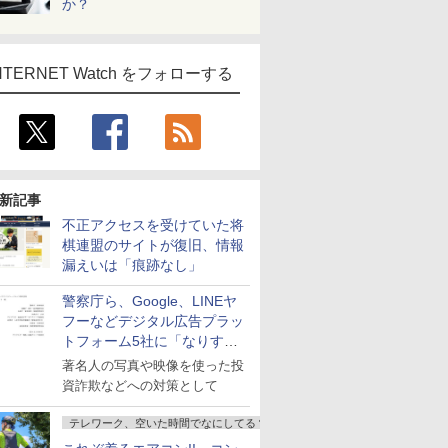
か？
NTERNET Watch をフォローする
新記事
不正アクセスを受けていた将
棋連盟のサイトが復旧、情報
漏えいは「痕跡なし」
警察庁ら、Google、LINEヤ
フーなどデジタル広告プラッ
トフォーム5社に「なりすま
し詐欺広告」対策強化を要請
著名人の写真や映像を使った投
資詐欺などへの対策として
テレワーク、空いた時間でなにしてる？