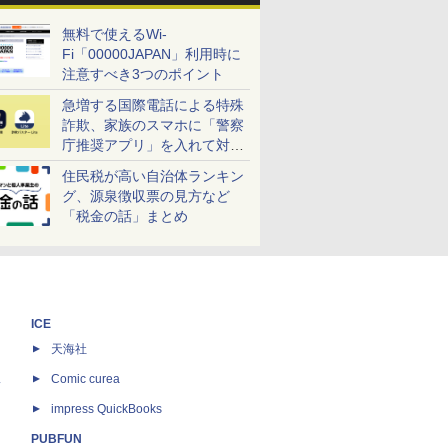
無料で使えるWi-
Fi「00000JAPAN」利用時に
注意すべき3つのポイント
急増する国際電話による特殊
詐欺、家族のスマホに「警察
庁推奨アプリ」を入れて対策
しよう！
住民税が高い自治体ランキン
グ、源泉徴収票の見方など
「税金の話」まとめ
ICE
天海社
ス
Comic curea
impress QuickBooks
PUBFUN