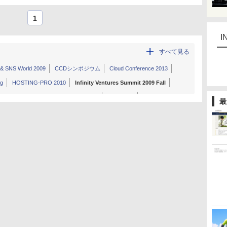
1
I
すべて見る
 & SNS World 2009
CCDシンポジウム
Cloud Conference 2013
ig
HOSTING-PRO 2010
Infinity Ventures Summit 2009 Fall
tional Space Apps Challenge Tokyo 2013
ISUCON 4
最
Business Japan 2015
MIAU祭 2014
TechCrunch Tokyo 2011
 09 Fall
WebDB Forum 2009
Wikimedia Conference Japan 2009
 2015」
インタレストマッチフォーラム
シャルメディアサミット2011
つくばフォーラム 2009
SFC ORF 2009
る、日本復活」
情報処理学会創立50周年記念全国大会
第10回 光通信技術展
第16回 国際電子出版EXPO
際ドローン展
第26回 国際 文具・紙製品展
第6回 国際自動車通信技術展
ペンクラブ・日本出版学会合同シンポジウム