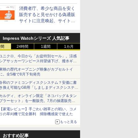
消費者庁、希少な商品を安く
販売すると見せかける偽通販
サイトに注意喚起、サイト名
とドメイン名を公表
Impress Watchシリーズ 人気記事
時間
24時間
1週間
1カ月
ユニクロ、今日から「お盆特別セール」。涼感
シアサッカーワンピース待望値下げ、撥水ギア
ショーツは1990円に
東映の歴代オープニング映像がカプセルトイ
に。全5種で8月下旬発売
令和のファミコンディスクシステム？安価に書
き換え可能なGB用「しましまディスクシステ
ム」
カルディ、オンライン限定「ネコバッグ＆タン
ブラーセット」を一般販売。7月の抽選販売の
当選無効分
【家電レビュー】手ごわい雑草との戦い、コメ
リの草刈機で完全勝利 掃除機感覚で使えた
もっと見る
おすすめ記事