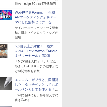
載の「edge 60」は4万4820円
Web担当者Forum、「生成
AI×マーケティング」をテー
マにした無料セミナーを8月
27日にオンライン開催
サイバーエージェントや文藝春
秋、日本マイクロソフトなどが
登壇
5万冊以上が対象！ 最大
65％OFFのAmazon「Kindle
本サマーセール」第2弾
「MCP完全入門」「いちばん
やさしいAIリサーチの教本」な
どAI関連本も多数
エレコム、ゼブラと共同開発
した、タッチペンとしてもボ
ールペンとしても使える「ス
タイラスツーウェイ」発売
iPadにも紙にも、持ち替えずに
書き込める