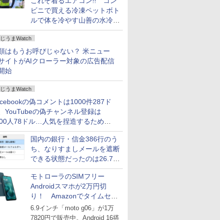
これぞ着るエアコン!! コン
ビニで買える冷凍ペットボト
ルで体を冷やす山善の水冷ベ
ストがロードバイクにちょう
じうまWatch
どいい【ぼっち・ざ・ろー
ど！その14】
類はもうお呼びじゃない？ 米ニュー
サイトがAIクローラー対象の広告配信
開始
じうまWatch
acebookの偽コメントは1000件287ド
、YouTubeの偽チャンネル登録は
000人78ドル…人気を捏造するための
格リストが公開中
国内の銀行・信金386行のう
ち、なりすましメールを遮断
できる状態だったのは26.7％
にとどまる～GMOブランド
モトローラのSIMフリー
セキュリティ調査
Androidスマホが2万円切
り！ Amazonでタイムセー
ル
6.9インチ「moto g06」が1万
7820円で販売中。Android 16搭