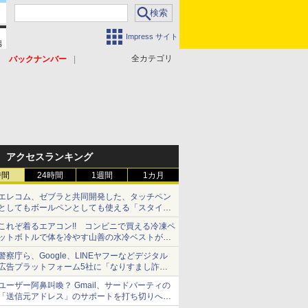
Impress サイト
全カテゴリ
バックナンバー
アクセスランキング
時間
24時間
1週間
1カ月
エレコム、ゼブラと共同開発した、タッチペン
としてもボールペンとしても使える「スタイラ
スツーウェイ」発売 iPadにも紙にも、持ち替
これぞ着るエアコン!! コンビニで買える冷凍ペ
えずに書き込める
ットボトルで体を冷やす山善の水冷ベストがロ
ードバイクにちょうどいい【ぼっち・ざ・ろー
警察庁ら、Google、LINEヤフーなどデジタル
ど！その14】【空いた時間でなにしてる？】
広告プラットフォーム5社に「なりすまし詐欺
広告」対策強化を要請 著名人の写真や映像を
ユーザー阿鼻叫喚？ Gmail、サードパーティの
使った投資詐欺などへの対策として
「送信元アドレス」のサポートを打ち切りへ
【やじうまWatch】