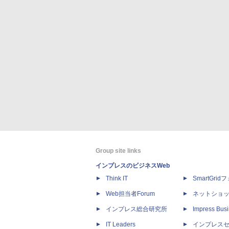
Group site links
インプレスのビジネスWeb
Think IT
SmartGri
Web担当者Forum
ネットショ
インプレス総合研究所
Impress Busi
IT Leaders
インプレス