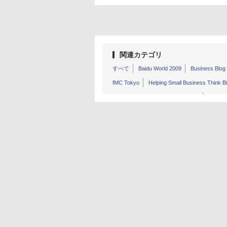
関連カテゴリ
すべて
Baidu World 2009
Business Blog
fMC Tokyo
Helping Small Business Think B
International Space Apps Challenge
Interna
i和design-Programming Festival
Location 
THE WEB EC SUMMIT 2014
Tweetup Tokyo
Yahoo!ニュース 個人「オーサーカンファレンス
スマートグリッドとITが切り開く未来
ソー
デジタルコンテンツ EXPO 2014
慶應義塾大学
三木谷浩史・孫正義が語る「国民の、ITによ
新経済サミット 2014
新経済サミット 2013
第1回 Japan Linux Symposium
第1回 国
日本インターネットガバナンス会議
日本