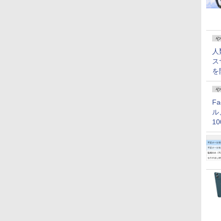
教育ITソリューションEXPO
や
人
ス
を
や
F
ル
1
価