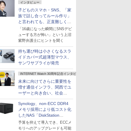
インタビュー
子どものスマホ・SNS、「家
族で話し合ってルール作り」
と言われても、正直難しくな
いですか？
「16歳になった瞬間にSNSデビ
ューする方が怖い」という上沼
紫野弁護士にヒントを聞く
持ち運び時は小さくなるスラ
イドカバー式超薄型マウス、
サンワサプライが発売
INTERNET Watch 30周年記念インタビュー
未来に向けてさらに重要性を
増す通信インフラ、関西でユ
ーザーと向き合い、社会
の“あたらしい”を起動し続け
Synology、non-ECC DDR4
る～オプテージ
メモリ採用により低コスト化
したNAS「DiskStation
neo+」シリーズ
予算を抑えて導入でき、ECCメ
モリへのアップグレードも可能